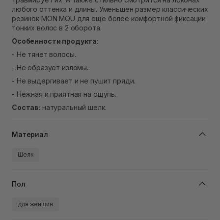
Нет в наличии!
любого оттенка и длины. Уменьшен размер классических
резинок MON MOU для еще более комфортной фиксации
тонких волос в 2 оборота.
Особенности продукта:
- Не тянет волосы.
- Не образует изломы.
- Не выдергивает и не пушит пряди.
- Нежная и приятная на ощупь.
Состав:
натуральный шелк.
Материал
Шелк
Пол
для женщин