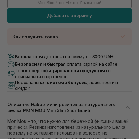
Mini Slim 2 шт Ніжно-блакитний
Добавить в корзину
Как получить товар
Доставка Новой Почтой
Нет в наличии!
Бесплатная
доставка на сумму от 3000 UAH
Самовывоз г. Луцк, Винниченка 4
Безопасная
и быстрая оплата картой на сайте
В наличии
Только
сертифицированная продукция
от
Самовывоз г. Львов, ул. Академика Подстригача,
официальных партнеров
1В (Duck's Lake)
Персональная
система бонусов
, лояльности и
Нет в наличии!
скидок
Самовывоз Львов (Ивана Франко 36)
В наличии
Самовывоз г. Львов ул. Степана Бандеры 43
Описание Набор мини резинок из натурального
шелка MON MOU Mini Slim 2 шт Білий
В наличии
Самовывоз Ровно
Mon Mou – то, что нужно для бережной фиксации вашей
В наличии
прически. Резинка изготовлена из натурального шелка,
Самовывоз г. Ровно, ул. Кулика и Гудачека 23 (ТЦ
поэтому не оставляет изломов на волосах, не
Экватор)
травмирует их. А также стильно смотрится на локонах