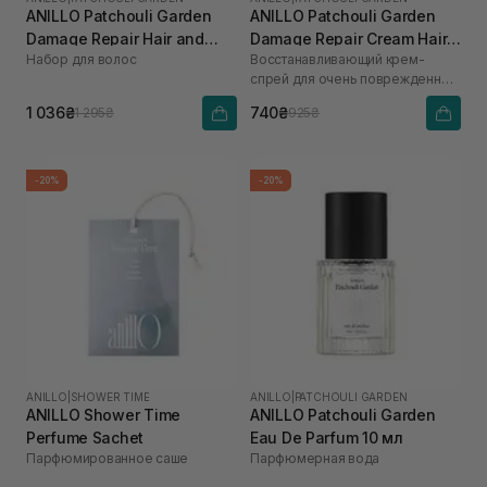
ANILLO Patchouli Garden
ANILLO Patchouli Garden
Damage Repair Hair and
Damage Repair Cream Hair
Набор для волос
Восстанавливающий крем-
Brush Set
Mist 70 мл
спрей для очень поврежденных
волос
1 036₴
740₴
1 295₴
925₴
-20%
-20%
ANILLO
|
SHOWER TIME
ANILLO
|
PATCHOULI GARDEN
ANILLO Shower Time
ANILLO Patchouli Garden
Perfume Sachet
Eau De Parfum 10 мл
Парфюмированное саше
Парфюмерная вода