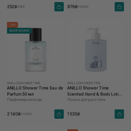
252₴
876₴
315₴
1 095₴
-20%
ВЫБОР ОКСАНЫ
ANILLO
|
SHOWER TIME
ANILLO
|
SHOWER TIME
ANILLO Shower Time Eau de
ANILLO Shower Time
Parfum 50 мл
Scented Hand & Body Lotion
Парфюмерная вода
Лосьон для рук и тела
450 мл
2 140₴
1 535₴
2 675₴