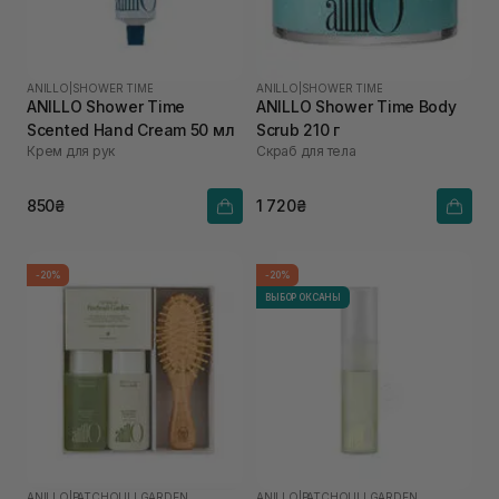
ANILLO
|
SHOWER TIME
ANILLO
|
SHOWER TIME
ANILLO Shower Time
ANILLO Shower Time Body
Scented Hand Cream 50 мл
Scrub 210 г
Крем для рук
Скраб для тела
850₴
1 720₴
-20%
-20%
ВЫБОР ОКСАНЫ
ANILLO
|
PATCHOULI GARDEN
ANILLO
|
PATCHOULI GARDEN