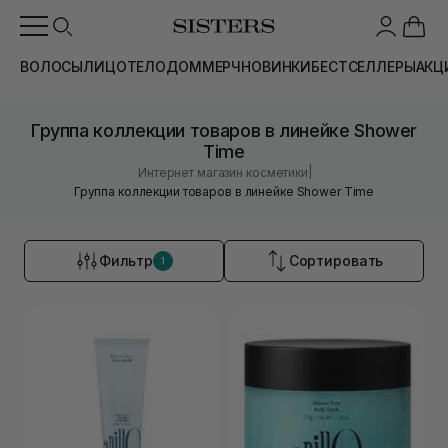
ВОЛОСЫ
ЛИЦО
ТЕЛО
ДОМ
МЕРЧ
НОВИНКИ
БЕСТСЕЛЛЕРЫ
АКЦ
Группа коллекции товаров в линейке Shower
Time
|
Интернет магазин косметики
Группа коллекции товаров в линейке Shower Time
Фильтр
Сортировать
1