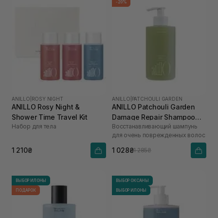
-20%
ANILLO
|
ROSY NIGHT
ANILLO
|
PATCHOULI GARDEN
ANILLO Rosy Night &
ANILLO Patchouli Garden
Shower Time Travel Kit
Damage Repair Shampoo
Набор для тела
Восстанавливающий шампунь
300 мл
для очень поврежденных волос
1 210₴
1 028₴
1 285₴
ВЫБОР ИЛОНЫ
ВЫБОР ОКСАНЫ
ПОДАРОК
ВЫБОР ИЛОНЫ