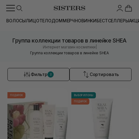
ВОЛОСЫ
ЛИЦО
ТЕЛО
ДОМ
МЕРЧ
НОВИНКИ
БЕСТСЕЛЛЕРЫ
АКЦ
Группа коллекции товаров в линейке SHEA
|
Интернет магазин косметики
Группа коллекции товаров в линейке SHEA
Фильтр
Сортировать
2
ПОДАРОК
ВЫБОР ИЛОНЫ
ПОДАРОК