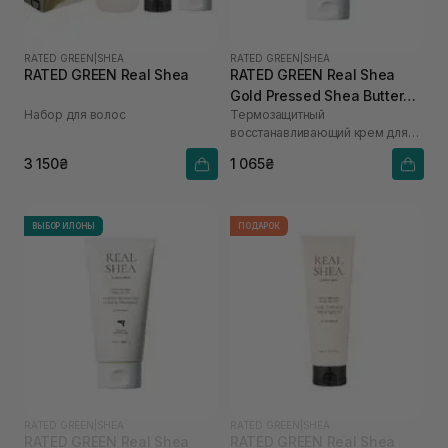
RATED GREEN
|
SHEA
RATED GREEN
|
SHEA
RATED GREEN Real Shea
RATED GREEN Real Shea
Gold Pressed Shea Butter
Набор для волос
Термозащитный
Leave-in Treatment 150 мл
восстанавливающий крем для
волос с маслом ши
3 150₴
1 065₴
ВЫБОР ИЛОНЫ
ПОДАРОК
RATED GREEN
|
SHEA
RATED GREEN
|
SHEA
RATED GREEN Real Shea
RATED GREEN Real Shea