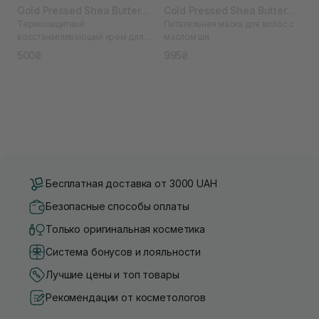
Gold Pressed Shea Butter
Cold Pressed Shea Butter
Термозащитный
Питательная маска для волос с
Leave-in Treatment 50 мл
Real Change Treatment 240
восстанавливающий крем для
маслом ши
мл
волос с маслом ши
500₴
995₴
Бесплатная доставка от 3000 UAH
Безопасные способы оплаты
Только оригинальная косметика
Система бонусов и лояльности
Лучшие цены и топ товары
Рекомендации от косметологов