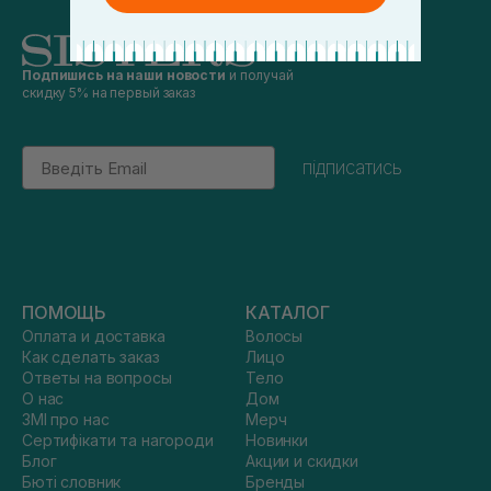
Подпишись на наши новости
и получай
скидку 5% на первый заказ
Email
підписатись
ПОМОЩЬ
КАТАЛОГ
Оплата и доставка
Волосы
Как сделать заказ
Лицо
Ответы на вопросы
Тело
О нас
Дом
ЗМІ про нас
Мерч
Сертифікати та нагороди
Новинки
Блог
Акции и скидки
Бюті словник
Бренды