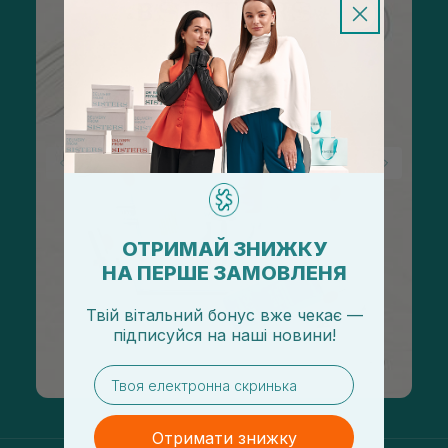
ОТРИМАЙ ЗНИЖКУ
НА ПЕРШЕ ЗАМОВЛЕНЯ
Твій вітальний бонус вже чекає —
підписуйся
на
наші новини!
email
Отримати знижку