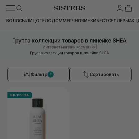
ВОЛОСЫ
ЛИЦО
ТЕЛО
ДОМ
МЕРЧ
НОВИНКИ
БЕСТСЕЛЛЕРЫ
АКЦ
Группа коллекции товаров в линейке SHEA
|
Интернет магазин косметики
Группа коллекции товаров в линейке SHEA
Фильтр
Сортировать
2
ВЫБОР ИЛОНЫ