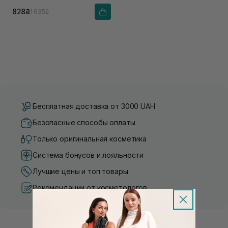
828₴
1 035₴
Бесплатная доставка от 3000 UAH
Безопасные способы оплаты
Только оригинальная косметика
Система бонусов и лояльности
Лучшие цены и топ товары
Рекомендации от косметологов