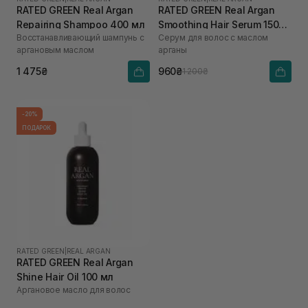
RATED GREEN Real Argan
RATED GREEN Real Argan
Repairing Shampoo 400 мл
Smoothing Hair Serum 150
Восстанавливающий шампунь с
Серум для волос с маслом
мл
аргановым маслом
арганы
1 475₴
960₴
1 200₴
-20%
ПОДАРОК
RATED GREEN
|
REAL ARGAN
RATED GREEN Real Argan
Shine Hair Oil 100 мл
Аргановое масло для волос