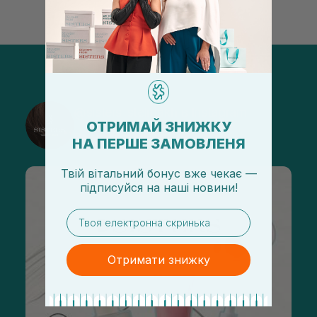
@sisters_stelmakh в Instagram
ОТРИМАЙ ЗНИЖКУ
Подписаться
НА ПЕРШЕ ЗАМОВЛЕНЯ
Твій вітальний бонус вже чекає —
підписуйся
на
наші новини!
email
Отримати знижку