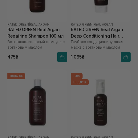
RATED GREEN
|
REAL ARGAN
RATED GREEN
|
REAL ARGAN
RATED GREEN Real Argan
RATED GREEN Real Argan
Repairing Shampoo 100 мл
Deep Conditioning Hair
Восстанавливающий шампунь с
Глубоко кондиционирующая
Mask 200 мл
аргановым маслом
маска с аргановым маслом
475₴
1 065₴
ПОДАРОК
-20%
ПОДАРОК
RATED GREEN
|
REAL ARGAN
RATED GREEN
|
REAL ARGAN