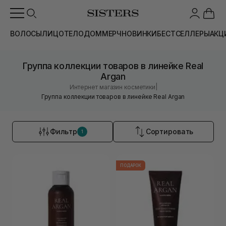
ВОЛОСЫ
ЛИЦО
ТЕЛО
ДОМ
МЕРЧ
НОВИНКИ
БЕСТСЕЛЛЕРЫ
АКЦ
Группа коллекции товаров в линейке Real
Argan
|
Интернет магазин косметики
Группа коллекции товаров в линейке Real Argan
Фильтр
Сортировать
1
ПОДАРОК