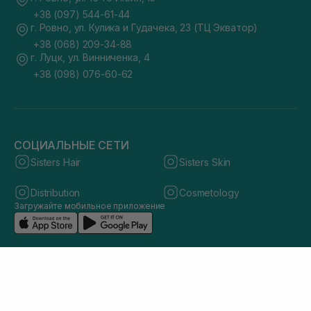
+38 (097) 544-61-44
г. Ровно, ул. Кулика и Гудачека, 23 (ТЦ Экватор)
+38 (068) 209-34-88
г. Луцк, ул. Винниченка, 4
+38 (098) 076-60-62
СОЦИАЛЬНЫЕ СЕТИ
Sisters Hair
Sisters Skin
Distribution
Cosmetology
Загружайте мобильное приложение
© 2026 sisters.co.ua. Все права защищены