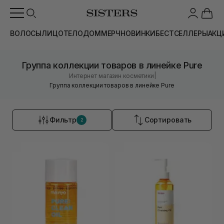
ВОЛОСЫ
ЛИЦО
ТЕЛО
ДОМ
МЕРЧ
НОВИНКИ
БЕСТСЕЛЛЕРЫ
АКЦ
Группа коллекции товаров в линейке Pure
|
Интернет магазин косметики
Группа коллекции товаров в линейке Pure
Фильтр
Сортировать
2