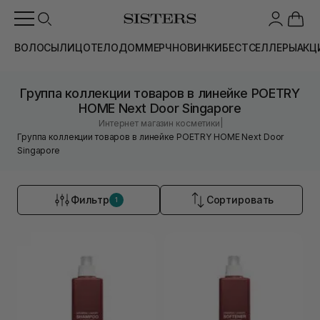
ВОЛОСЫ
ЛИЦО
ТЕЛО
ДОМ
МЕРЧ
НОВИНКИ
БЕСТСЕЛЛЕРЫ
АКЦ
Группа коллекции товаров в линейке POETRY
HOME Next Door Singapore
|
Интернет магазин косметики
Группа коллекции товаров в линейке POETRY HOME Next Door
Singapore
Фильтр
Сортировать
1