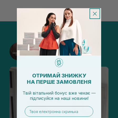
@sisters_stelmakh в Instagram
Подписаться
ОТРИМАЙ ЗНИЖКУ
НА ПЕРШЕ ЗАМОВЛЕНЯ
Твій вітальний бонус вже чекає —
підписуйся
на
наші новини!
email