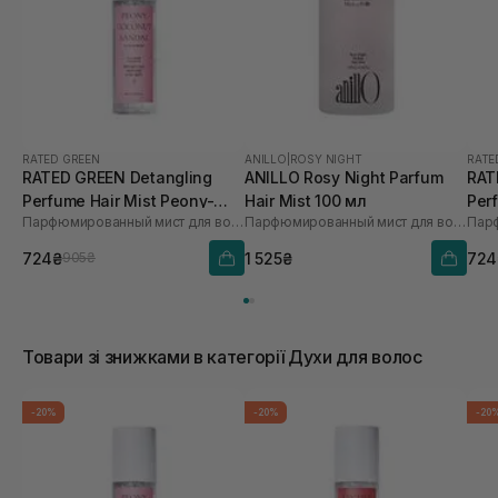
RATED GREEN
ANILLO
|
ROSY NIGHT
RATE
RATED GREEN Detangling
ANILLO Rosy Night Parfum
RAT
Perfume Hair Mist Peony-
Hair Mist 100 мл
Per
Парфюмированный мист для волос пион-кокос-сандал
Парфюмированный мист для волос
Coconut-Sandal
Ros
724₴
1 525₴
724
905₴
Товари зі знижками в категорії Духи для волос
-20%
-20%
-20