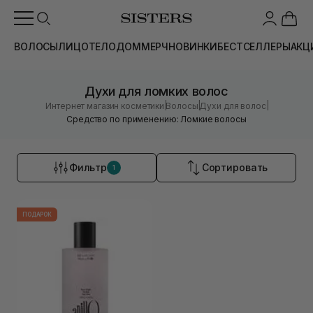
ВОЛОСЫ
ЛИЦО
ТЕЛО
ДОМ
МЕРЧ
НОВИНКИ
БЕСТСЕЛЛЕРЫ
АКЦ
Духи для ломких волос
|
|
|
Интернет магазин косметики
Волосы
Духи для волос
Средство по применению: Ломкие волосы
Фильтр
Сортировать
1
ПОДАРОК