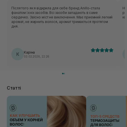
Після того як я відкрила для себе бренд Anillo-стала
Не
фанатом їхніх засобів. Всі засоби западають в саме
розхід Троянду не чую
сердечко. Звісно міст не виключення. Має приємний легкий
кв
аромат, не жирнить волося, аромат тримається протягом
дня.
Каріна
К
03.02.2026, 22:26
Статті