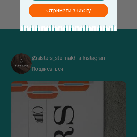
Отримати знижку
@sisters_stelmakh в Instagram
Подписаться