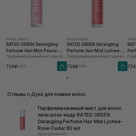
RATED GREEN
RATED GREEN
RATE
RATED GREEN Detangling
RATED GREEN Detangling
RAT
Perfume Hair Mist Peony-
Perfume Hair Mist Lychee-
Per
Парфюмированный мист для волос пион-кокос-сандал
Парфюмированный мист для волос личи-роза-кедр
Coconut-Sandal
Rose-Cedar 80 мл
Fre
724₴
724₴
724
905₴
905₴
Отзывы о Духи для ломких волос
Парфюмированный мист для волос
личи-роза-кедр RATED GREEN
Detangling Perfume Hair Mist Lychee-
Rose-Cedar 80 мл
Духи для волос