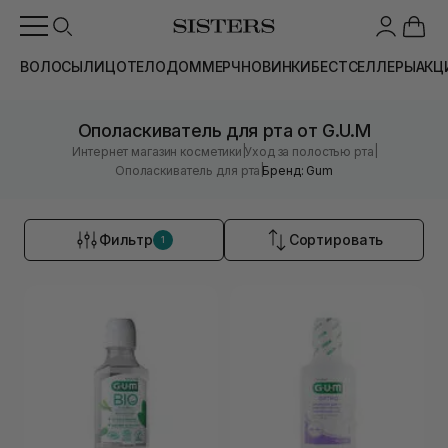
ВОЛОСЫ
ЛИЦО
ТЕЛО
ДОМ
МЕРЧ
НОВИНКИ
БЕСТСЕЛЛЕРЫ
АКЦ
Ополаскиватель для рта от G.U.M
|
|
Интернет магазин косметики
Уход за полостью рта
|
Ополаскиватель для рта
Бренд: Gum
Фильтр
Сортировать
1