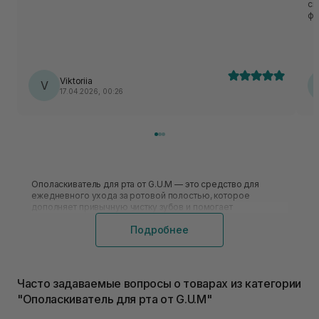
спи
фа
Viktoriia
V
17.04.2026, 00:26
Ополаскиватель для рта от G.U.M — это средство для
ежедневного ухода за ротовой полостью, которое
дополняет привычную чистку зубов и помогает
поддерживать ощущение свежести. Его используют после
Подробнее
щетки и пасты, когда важно лучше очищать
труднодоступные участки, заботиться о деснах и уменьшать
накопление налета. Именно поэтому от бренда G.U.M
ополаскиватель часто становится частью регулярной
гигиены, а не разовым средством.
Часто задаваемые вопросы о товарах из категории
"Ополаскиватель для рта от G.U.M"