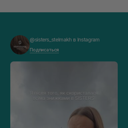
после использования.
Если слизистая чувствительная, лучше обращать внимание
на более мягкие формулы. Если важнее именно ощущение
свежести после каждой чистки, уместными могут быть
варианты с более выраженным освежающим эффектом. В
ежедневном уходе удобнее всего то средство, которым
легко пользоваться регулярно.
@sisters_stelmakh в Instagram
Купить ополаскиватель для рта от G.U.M в
интернет-магазине SISTERS
Подписаться
В SISTERS удобно найти
ополаскиватели для рта
для
ежедневного ухода, если хочется поддерживать чистоту,
свежесть и комфорт после привычной чистки зубов.
Хорошо подобранный ополаскиватель легко вписывается в
ежедневную рутину и помогает сделать уход за ротовой
полостью более комплексным.​