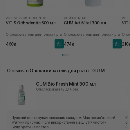
VITIS
|
VITIS ORTHODONTIC
GUM
|
ACTIVITAL
VITIS
VITIS Orthodontic 500 мл
GUM ActiVital 300 мл
VITI
Ополаскиватель для полости рта
Ополаскиватель для полости рта
Опол
460₴
474₴
210
Отзывы о Ополаскиватель для рта от G.U.M
GUM Bio Fresh Mint 300 мл
Ополаскиватель для рта
Чудовий ополіскувач з класним складом. Має ненав'язливий
Ко
м'ятний присмак, після використання є відчуття чистоти.
бр
Буду брати на повтор.
Ро