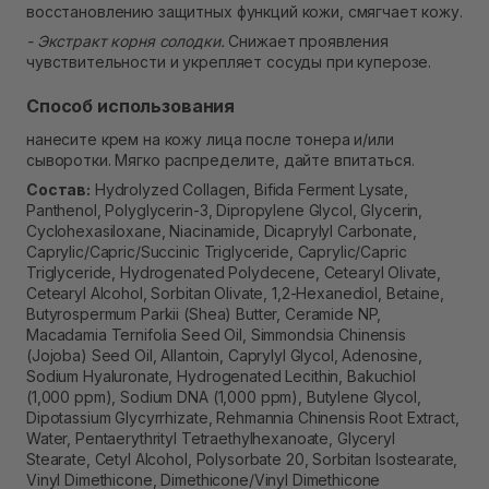
восстановлению защитных функций кожи, смягчает кожу.
- Экстракт корня солодки.
Снижает проявления
чувствительности и укрепляет сосуды при куперозе.
Способ использования
нанесите крем на кожу лица после тонера и/или
сыворотки. Мягко распределите, дайте впитаться.
Состав:
Hydrolyzed Collagen, Bifida Ferment Lysate,
Panthenol, Polyglycerin-3, Dipropylene Glycol, Glycerin,
Cyclohexasiloxane, Niacinamide, Dicaprylyl Carbonate,
Caprylic/Capric/Succinic Triglyceride, Caprylic/Capric
Triglyceride, Hydrogenated Polydecene, Cetearyl Olivate,
Cetearyl Alcohol, Sorbitan Olivate, 1,2-Hexanediol, Betaine,
Butyrospermum Parkii (Shea) Butter, Ceramide NP,
Macadamia Ternifolia Seed Oil, Simmondsia Chinensis
(Jojoba) Seed Oil, Allantoin, Caprylyl Glycol, Adenosine,
Sodium Hyaluronate, Hydrogenated Lecithin, Bakuchiol
(1,000 ppm), Sodium DNA (1,000 ppm), Butylene Glycol,
Dipotassium Glycyrrhizate, Rehmannia Chinensis Root Extract,
Water, Pentaerythrityl Tetraethylhexanoate, Glyceryl
Stearate, Cetyl Alcohol, Polysorbate 20, Sorbitan Isostearate,
Vinyl Dimethicone, Dimethicone/Vinyl Dimethicone