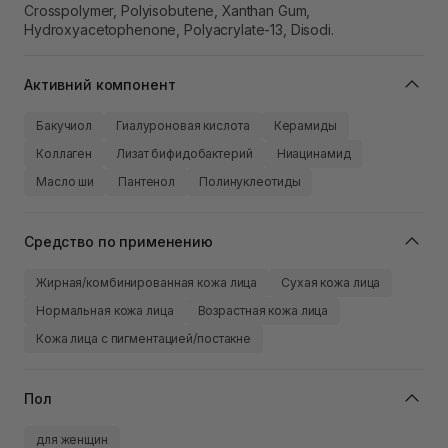
Crosspolymer, Polyisobutene, Xanthan Gum,
Hydroxyacetophenone, Polyacrylate-13, Disodi.
Активний компонент
Бакучиол
Гиалуроновая кислота
Керамиды
Коллаген
Лизат бифидобактерий
Ниацинамид
Масло ши
Пантенол
Полинуклеотиды
Средство по применению
Жирная/комбинированная кожа лица
Сухая кожа лица
Нормальная кожа лица
Возрастная кожа лица
Кожа лица с пигментацией/постакне
Пол
для женщин