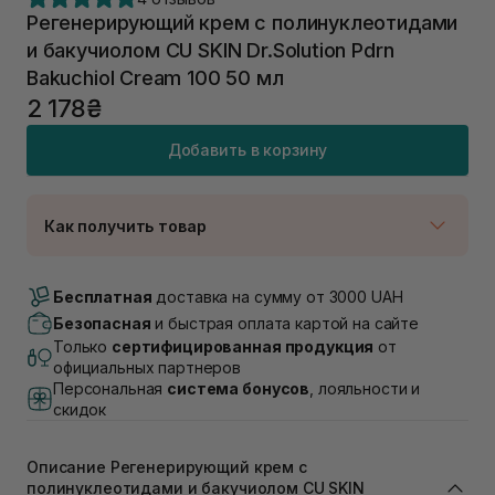
Регенерирующий крем с полинуклеотидами
и бакучиолом CU SKIN Dr.Solution Pdrn
Bakuchiol Cream 100 50 мл
2 178₴
Добавить в корзину
Как получить товар
Доставка Новой Почтой
В наличии
Бесплатная
доставка на сумму от 3000 UAH
Самовывоз г. Луцк, Винниченка 4
Безопасная
и быстрая оплата картой на сайте
В наличии
Только
сертифицированная продукция
от
Самовывоз г. Львов, ул. Академика Подстригача,
официальных партнеров
1В (Duck's Lake)
Персональная
система бонусов
, лояльности и
В наличии
скидок
Самовывоз Львов (Ивана Франко 36)
В наличии
Описание Регенерирующий крем с
Самовывоз г. Львов ул. Степана Бандеры 43
полинуклеотидами и бакучиолом CU SKIN
В наличии