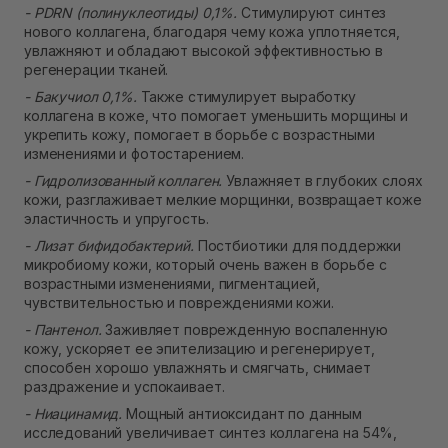
- PDRN (полинуклеотиды) 0,1%.
Стимулируют синтез
нового коллагена, благодаря чему кожа уплотняется,
увлажняют и обладают высокой эффективностью в
регенерации тканей.
- Бакучиол 0,1%.
Также стимулирует выработку
коллагена в коже, что помогает уменьшить морщины и
укрепить кожу, помогает в борьбе с возрастными
изменениями и фотостарением.
- Гидролизованный коллаген.
Увлажняет в глубоких слоях
кожи, разглаживает мелкие морщинки, возвращает коже
эластичность и упругость.
- Лизат бифидобактерий.
Постбиотики для поддержки
микробиому кожи, который очень важен в борьбе с
возрастными изменениями, пигментацией,
чувствительностью и повреждениями кожи.
- Пантенол.
Заживляет поврежденную воспаленную
кожу, ускоряет ее эпителизацию и регенерирует,
способен хорошо увлажнять и смягчать, снимает
раздражение и успокаивает.
- Ниацинамид.
Мощный антиоксидант по данным
исследований увеличивает синтез коллагена на 54%,