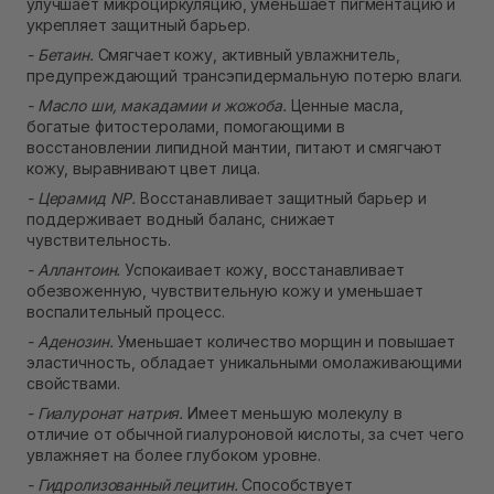
улучшает микроциркуляцию, уменьшает пигментацию и
укрепляет защитный барьер.
- Бетаин.
Смягчает кожу, активный увлажнитель,
предупреждающий трансэпидермальную потерю влаги.
- Масло ши, макадамии и жожоба.
Ценные масла,
богатые фитостеролами, помогающими в
восстановлении липидной мантии, питают и смягчают
кожу, выравнивают цвет лица.
- Церамид NP.
Восстанавливает защитный барьер и
поддерживает водный баланс, снижает
чувствительность.
- Аллантоин.
Успокаивает кожу, восстанавливает
обезвоженную, чувствительную кожу и уменьшает
воспалительный процесс.
- Аденозин.
Уменьшает количество морщин и повышает
эластичность, обладает уникальными омолаживающими
свойствами.
- Гиалуронат натрия.
Имеет меньшую молекулу в
отличие от обычной гиалуроновой кислоты, за счет чего
увлажняет на более глубоком уровне.
- Гидролизованный лецитин.
Способствует