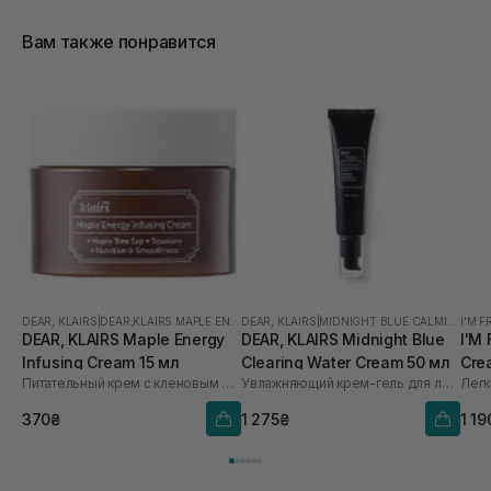
Вам также понравится
DEAR, KLAIRS
|
DEAR,KLAIRS MAPLE ENERGY
DEAR, KLAIRS
|
MIDNIGHT BLUE CALMING
I'M 
DEAR, KLAIRS Maple Energy
DEAR, KLAIRS Midnight Blue
I'M
Infusing Cream 15 мл
Clearing Water Cream 50 мл
Cre
Питательный крем с кленовым соком
Увлажняющий крем-гель для лица
Легк
370₴
1 275₴
1 19