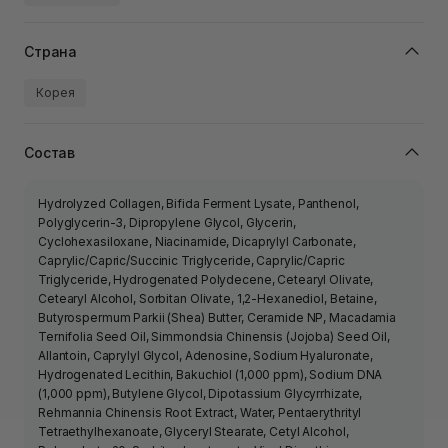
Страна
Корея
Состав
Hydrolyzed Collagen, Bifida Ferment Lysate, Panthenol,
Polyglycerin-3, Dipropylene Glycol, Glycerin,
Cyclohexasiloxane, Niacinamide, Dicaprylyl Carbonate,
Caprylic/Capric/Succinic Triglyceride, Caprylic/Capric
Triglyceride, Hydrogenated Polydecene, Cetearyl Olivate,
Cetearyl Alcohol, Sorbitan Olivate, 1,2-Hexanediol, Betaine,
Butyrospermum Parkii (Shea) Butter, Ceramide NP, Macadamia
Ternifolia Seed Oil, Simmondsia Chinensis (Jojoba) Seed Oil,
Allantoin, Caprylyl Glycol, Adenosine, Sodium Hyaluronate,
Hydrogenated Lecithin, Bakuchiol (1,000 ppm), Sodium DNA
(1,000 ppm), Butylene Glycol, Dipotassium Glycyrrhizate,
Rehmannia Chinensis Root Extract, Water, Pentaerythrityl
Tetraethylhexanoate, Glyceryl Stearate, Cetyl Alcohol,