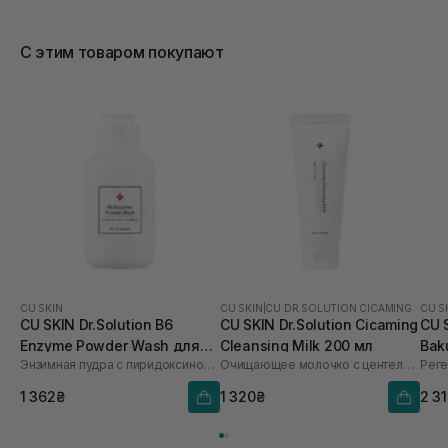
пружністю шкіри, зникли маленькі зморшки та
заломи. Має дуже приємний аромат. Кремчик
С этим товаром покупают
легкий, швидко вбирається і не залишає липкості.
Дає відмінний результат разом із сироваткою.
Рекомендую!
CU SKIN
CU SKIN
|
CU DR.SOLUTION CICAMING
CU S
CU SKIN Dr.Solution B6
CU SKIN Dr.Solution Cicaming
CU S
Enzyme Powder Wash для
Cleansing Milk 200 мл
Bak
Энзимная пудра с пиридоксином и каламином
Очищающее молочко с центеллой
проблемної та жирної
шкіри 55 г
1 362₴
1 320₴
2 3