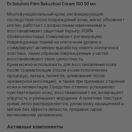
Dr.Solution Pdrn Bakuchiol Cream 100 50 мл
Самовывоз Ровно
В наличии
Многофункциональный крем, регенерирующий
Самовывоз г. Ровно, ул. Кулика и Гудачека 23 (ТЦ
последствия после повреждений кожи, мягко обновляет
Экватор)
клетки, работает с возрастными изменениями и
В наличии
восстанавливает защитный барьер. PDRN
(полинуклеотиды) стимулируют регенерацию
поврежденных тканей на клеточном уровне и
стимулируют активную выработку нового коллагена и
эластина, таким образом поврежденные участки
восстанавливают свою целостность.
Крем можно использовать для восстановления кожи
после травматизации (после косметологических
процедур, лазера, пилингов, шлифования после
чрезмерной инсоляции), а также при признаках старения
кожи и пигментации. Средство отлично успокаивает
чувствительную кожу, восстанавливает ее, возвращает
упругость и уменьшает морщинки. А приятная текстура
крема легко распределяется, делая кожу насыщенной и
мягкой без эффекта липкости, придавая заряд
интенсивному увлажнению.
Активные компоненты