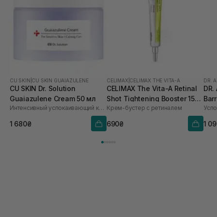
CU SKIN
|
CU SKIN GUAIAZULENE
CELIMAX
|
CELIMAX THE VITA-A
DR. 
CU SKIN Dr. Solution
CELIMAX The Vita-A Retinal
DR.
Guaiazulene Cream 50 мл
Shot Tightening Booster 15
Bar
Интенсивный успокаивающий крем с гвайазуленом, троксерутином и менадионом
Крем-бустер с ретиналем
мл
1 680₴
690₴
1 0