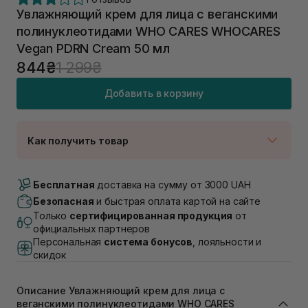
Увлажняющий крем для лица с веганскими
полинуклеотидами WHO CARES WHOCARES
Vegan PDRN Cream 50 мл
844₴
1 299₴
Добавить в корзину
Как получить товар
Доставка Новой Почтой
В наличии
Бесплатная
доставка на сумму от 3000 UAH
Самовывоз г. Луцк, Винниченка 4
Безопасная
и быстрая оплата картой на сайте
В наличии
Только
сертифицированная продукция
от
Самовывоз г. Львов, ул. Академика Подстригача,
официальных партнеров
1В (Duck's Lake)
Персональная
система бонусов
, лояльности и
Нет в наличии!
скидок
Самовывоз Львов (Ивана Франко 36)
Нет в наличии!
Самовывоз г. Львов ул. Степана Бандеры 43
Описание Увлажняющий крем для лица с
веганскими полинуклеотидами WHO CARES
В наличии