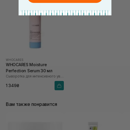
WHOCARES
WHOCARES Moisture
Perfection Serum 30 мл
Сыворотка для интенсивного увлажнения
1 349₴
Вам также понравится