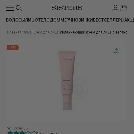
ВОЛОСЫ
ЛИЦО
ТЕЛО
ДОМ
МЕРЧ
НОВИНКИ
БЕСТСЕЛЛЕРЫ
АКЦ
Главная
Лицо
Крем для лица
Увлажняющий крем для лица с вегански
|
|
|
-35%
WHOCARES
1 отзывов