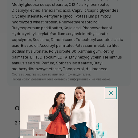
Methyl glucose sesquistearate, C12-15 alkyl benzoate,
Dicaprylyl ether, Tranexamic acid, Caprylic/capric glycerides,
Glyceryl stearate, Pentylene glycol, Potassium palmitoyl
hydrolyzed wheat protein, Phenylethyl resorcinol,
Butyrospermum parkii butter, Kojic acid, Phenoxyethanol,
Hydroxyethyl acrylate/sodium acryloyldimethy taurate
copolymer, Squalane, Dimethicone, Tocopheryl acetate, Lactic
acid, Bisabolol, Ascorbyl palmitate, Potassium metabisulfite,
Sodium hyaluronate, Polysorbate 60, Xanthan gum, Retinyl
palmitate, BHT, Disodium EDTA, Ethylhexylglycerin, Helianthus
annuus seed oil, Parfum, Sorbitan isostearate, Butyl
methoxydibenzoy/methane, Tocopherol, d-Limonene.
Состав средства может изменяться производителем.
Перед использованием ознакомьтесь с информацией на упаковке.
Отзывы
2 Отзыва