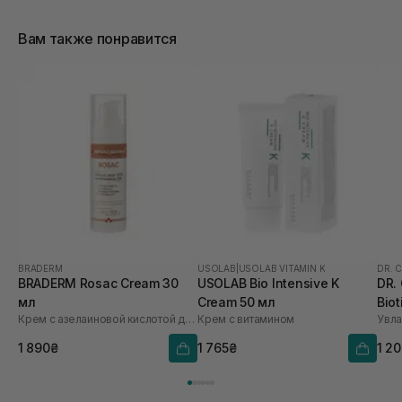
Вам также понравится
BRADERM
USOLAB
|
USOLAB VITAMIN K
DR. 
BRADERM Rosac Cream 30
USOLAB Bio Intensive K
DR.
мл
Cream 50 мл
Biot
Крем с азелаиновой кислотой для кожи подверженной покраснениям и розацеа
Крем с витамином
1 890₴
1 765₴
1 2