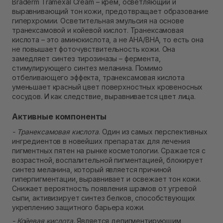
Braderm Tramexal Cream – крем, осветляющий и
Нет в наличии!
выравнивающий тон кожи, предотвращает образование
Самовывоз г. Ровно, ул. Кулика и Гудачека 23 (ТЦ
гиперхромии. Осветительная эмульсия на основе
Экватор)
транексамовой и койевой кислот. Транексамовая
В наличии
кислота – это аминокислота, а не AHA/BHA, то есть она
не повышает фоточувствительность кожи. Она
замедляет синтез тирозиназы – фермента,
стимулирующего синтез меланина. Помимо
отбеливающего эффекта, транексамовая кислота
уменьшает красный цвет поверхностных кровеносных
сосудов. И как следствие, выравнивается цвет лица.
Активные компоненты
- Транексамовая кислота
. Один из самых перспективных
ингредиентов в новейших препаратах для лечения
пигментных пятен на рынке косметологии. Сражается с
возрастной, воспалительной пигментацией, блокирует
синтез меланина, который является причиной
гиперпигментации, выравнивает и освежает тон кожи.
Снижает вероятность появления шрамов от угревой
сыпи, активизирует синтез белков, способствующих
укреплению защитного барьера кожи.
- Койевая кислота.
Является депигментирующим,