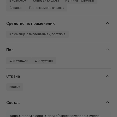
Бисаболол
Койевая кислота
Ретинил пальмитат
Сквалан
Транексамова кислота
Средство по применению
Кожа лица с пигментацией/постакне
Пол
для женщин
для мужчин
Страна
Италия
Состав
Aqua, Cetearyl alcohol, Caprylic/capric triglyceride, Glycerin,