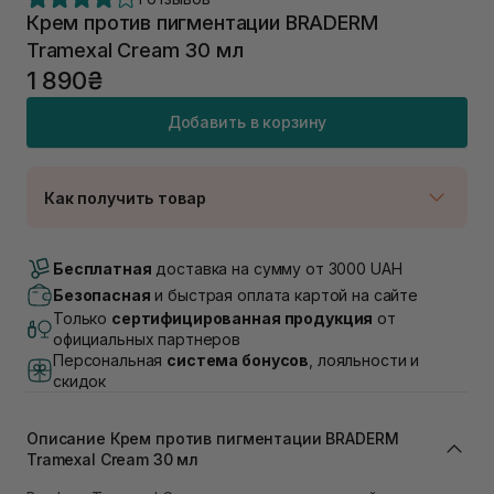
Крем против пигментации BRADERM
Tramexal Cream 30 мл
1 890₴
Добавить в корзину
Как получить товар
Доставка Новой Почтой
В наличии
Бесплатная
доставка на сумму от 3000 UAH
Самовывоз г. Луцк, Винниченка 4
Безопасная
и быстрая оплата картой на сайте
В наличии
Только
сертифицированная продукция
от
Самовывоз г. Львов, ул. Академика Подстригача,
официальных партнеров
1В (Duck's Lake)
Персональная
система бонусов
, лояльности и
В наличии
скидок
Самовывоз Львов (Ивана Франко 36)
В наличии
Описание Крем против пигментации BRADERM
Самовывоз г. Львов ул. Степана Бандеры 43
Tramexal Cream 30 мл
В наличии
Самовывоз Ровно