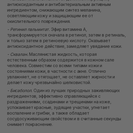
антиоксидантным и антибактериальным активным
ингредиентом, снижающим синтез меланина,
осветляющим кожу и защищающим ее от
окислительного повреждения.
- Ретинил пальмитат.
Эфир витамина A,
трансформируется сначала в ретинол, затем в ретиналь,
и только затем в ретиноевую кислоту. Оказывает
антиоксидантное действие, замедляет увядание кожи.
- Сквалан.
Маслянистая жидкость, которая
естественным образом содержится в кожном сале
человека. Совместим со всеми типами кожи и
состояниями кожи, в частности с акне. Отлично
увлажняет, не отягощает, не оставляет жирности и
делает кожу чрезвычайно шелковистой.
- Бисаболол.
Один из лучших природных заживляющих
ингредиентов, эффективно справляющийся с
раздражениями, ссадинами и трещинами на коже,
успокаивает красные, зудящие участки, угнетает
воспаление и грибки, а также обладает
сосудосуживающим свойством и в считанные секунды
снимает покраснение.