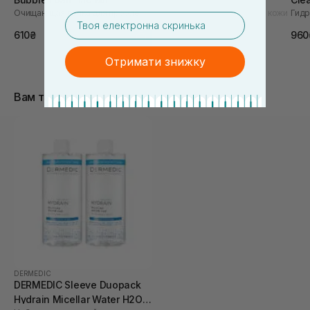
Очищающая пенка для проблемной кожи
Мягкая пенка для очищения кожи
email
580₴
610₴
960
Отримати знижку
Вам также понравится
DERMEDIC
DERMEDIC Sleeve Duopack
Hydrain Micellar Water H2O 2