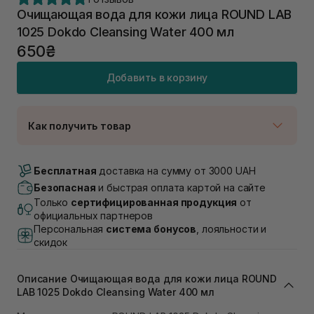
Очищающая вода для кожи лица ROUND LAB
1025 Dokdo Cleansing Water 400 мл
650₴
Добавить в корзину
Как получить товар
Доставка Новой Почтой
В наличии
Бесплатная
доставка на сумму от 3000 UAH
Самовывоз г. Луцк, Винниченка 4
Безопасная
и быстрая оплата картой на сайте
В наличии
Только
сертифицированная продукция
от
Самовывоз г. Львов, ул. Академика Подстригача,
официальных партнеров
1В (Duck's Lake)
Персональная
система бонусов
, лояльности и
В наличии
скидок
Самовывоз Львов (Ивана Франко 36)
В наличии
Описание Очищающая вода для кожи лица ROUND
Самовывоз г. Львов ул. Степана Бандеры 43
LAB 1025 Dokdo Cleansing Water 400 мл
В наличии
Самовывоз Ровно