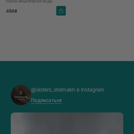
Набор мицеллярной воды
х 500 мл
464₴
@sisters_stelmakh в Instagram
Подписаться