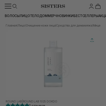
ВОЛОСЫ
ЛИЦО
ТЕЛО
ДОМ
МЕРЧ
НОВИНКИ
БЕСТСЕЛЛЕРЫ
АКЦ
Главная
Лицо
Очищение кожи лица
Средства для демакияжа
Мицелля
|
|
|
|
ROUND LAB
|
ROUND LAB 1025 DOKDO
1 отзывов