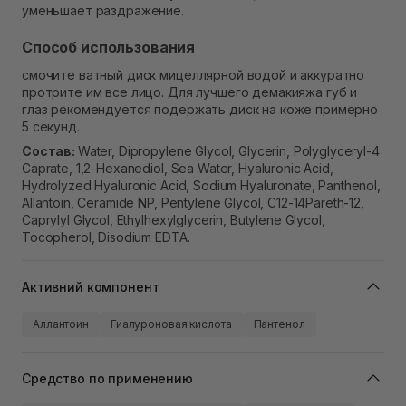
уменьшает раздражение.
Способ использования
смочите ватный диск мицеллярной водой и аккуратно
протрите им все лицо. Для лучшего демакияжа губ и
глаз рекомендуется подержать диск на коже примерно
5 секунд.
Состав:
Water, Dipropylene Glycol, Glycerin, Polyglyceryl-4
Caprate, 1,2-Hexanediol, Sea Water, Hyaluronic Acid,
Hydrolyzed Hyaluronic Acid, Sodium Hyaluronate, Panthenol,
Allantoin, Ceramide NP, Pentylene Glycol, C12-14Pareth-12,
Caprylyl Glycol, Ethylhexylglycerin, Butylene Glycol,
Tocopherol, Disodium EDTA.
Активний компонент
Аллантоин
Гиалуроновая кислота
Пантенол
Средство по применению