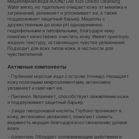
Мицеллярная вода ROUND LAB 1025 Dokdo Cleansing
В наличии
Water мягко, но тщательно очищает кожу от макияжа и
Самовывоз г. Ровно, ул. Кулика и Гудачека 23 (ТЦ
загрязнений, увлажняет и успокаивает ее, а также
Экватор)
поддерживает защитный барьер. Мицеллы с
В наличии
дружественным до кожи pH одновременно
гидрофильными и липофильными, благодаря чему
помогают качественно очистить кожу. Имеет приятную
жидкую текстуру, оставляющую чувство увлажнения.
Подходит для всех типов кожи, в частности для
чувствительной.
Активные компоненты
- Глубинная морская вода с острова Уллиндо.
Насыщает
кожу полезными микроэлементами, интенсивно
увлажняет и смягчает ее.
- Пантенол.
Увлажняет, способствует заживлению кожи
и поддерживает защитный барьер.
- 3 вида гиалуроновой кислоты.
Глубоко проникают в
кожу, интенсивно увлажняют, помогают снизить
видимость морщин благодаря восстановлению уровня
влаги.
- Аллантоин.
Обладает успокаивающим действием и