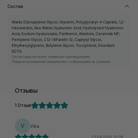
Состав
Water, Dipropylene Glycol, Glycerin, Polyglyceryl-4 Caprate, 1,2-
Hexanediol, Sea Water, Hyaluronic Acid, Hydrolyzed Hyaluronic
Acid, Sodium Hyaluronate, Panthenol, Allantoin, Ceramide NP,
Pentylene Glycol, C12-14Pareth-12, Caprylyl Glycol,
Ethylhexylglycerin, Butylene Glycol, Tocopherol, Disodium
EDTA.
Состав средства может изменяться производителем.
Перед использованием ознакомьтесь с информацией на упаковке.
Отзывы
1 Отзыв
V
Vika
23.04.2026, 13:38