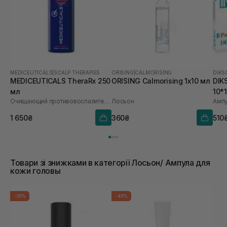
MEDICEUTICALS
|
SCALP THERAPIES
ORISING
|
CALMORISING
DIKS
MEDICEUTICALS TheraRx 250
ORISING Calmorising 1х10 мл
DIK
мл
10*
Очищающий противовоспалительный уход для кожи головы и кожи тела
Лосьон
1 650₴
360₴
510
Товари зі знижками в категорії Лосьон/ Ампула для
кожи головы
-30%
-40%