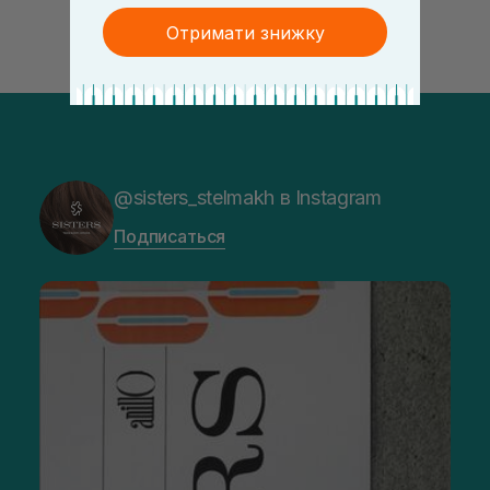
Отримати знижку
@sisters_stelmakh в Instagram
Подписаться