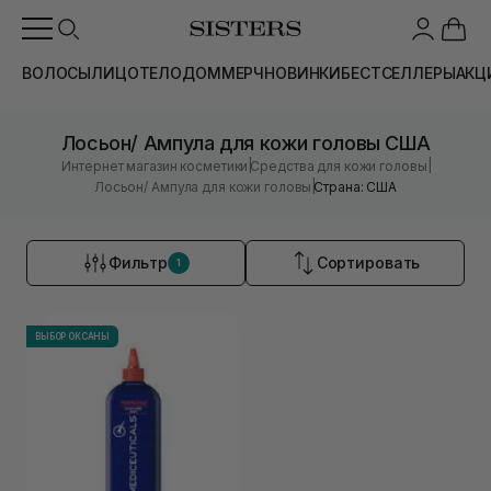
ВОЛОСЫ
ЛИЦО
ТЕЛО
ДОМ
МЕРЧ
НОВИНКИ
БЕСТСЕЛЛЕРЫ
АКЦ
Лосьон/ Ампула для кожи головы США
|
|
Интернет магазин косметики
Средства для кожи головы
|
Лосьон/ Ампула для кожи головы
Страна: США
Фильтр
Сортировать
1
ВЫБОР ОКСАНЫ