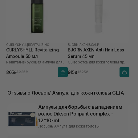
CURLYSHYLL
|
REVITALIZING
BJORN AXEN
|
SCALP
CURLYSHYLL Revitalizing
BJORN AXEN Anti Hair Loss
Ampoule 50 мл
Serum 45 мл
Ревитализирующая ампула для кожи головы
Сыворотка для кожи головы против выпадения волос
865₴
915₴
1 235₴
1 525₴
Отзывы о Лосьон/ Ампула для кожи головы США
Ампулы для борьбы с выпадением
волос Dikson Polipant complex -
12*10-ml
Лосьон/ Ампула для кожи головы