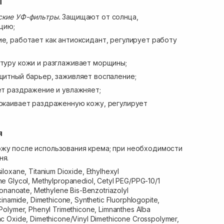
ы
ские УФ-фильтры.
Защищают от солнца,
цию;
е, работает как антиоксидант, регулирует работу
туру кожи и разглаживает морщины;
щитный барьер, заживляет воспаление;
т раздражение и увлажняет;
окаивает раздраженную кожу, регулирует
я
ожу после использования крема; при необходимости
ня.
iloxane, Titanium Dioxide, Ethylhexyl
e Glycol, Methylpropanediol, Cetyl PEG/PPG-10/1
nonanoate, Methylene Bis-Benzotriazolyl
cinamide, Dimethicone, Synthetic Fluorphlogopite,
olymer, Phenyl Trimethicone, Limnanthes Alba
c Oxide, Dimethicone/Vinyl Dimethicone Crosspolymer,