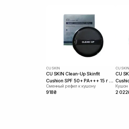
CU SKIN
CU SKI
CU SKIN Clean-Up Skinfit
CU SKI
Cushion SPF 50+ PA+++ 15 г 23
Cushi
Сменный рефил к кушону
Кушон
тон
15 
918₴
2 022