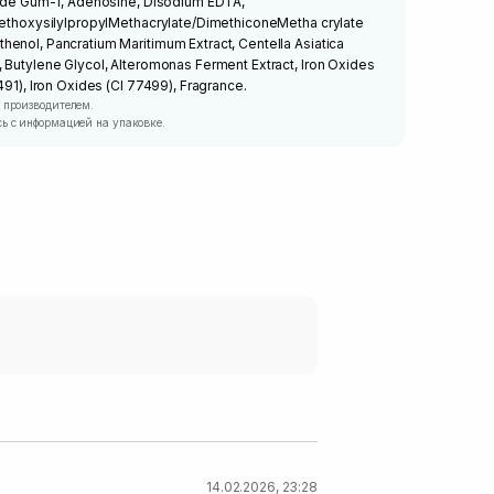
aride Gum-1, Adenosine, Disodium EDTA,
riethoxysilylpropylMethacrylate/DimethiconeMetha crylate
enol, Pancratium Maritimum Extract, Centella Asiatica
 Butylene Glycol, Alteromonas Ferment Extract, Iron Oxides
491), Iron Oxides (CI 77499), Fragrance.
 производителем.
ь с информацией на упаковке.
14.02.2026, 23:28