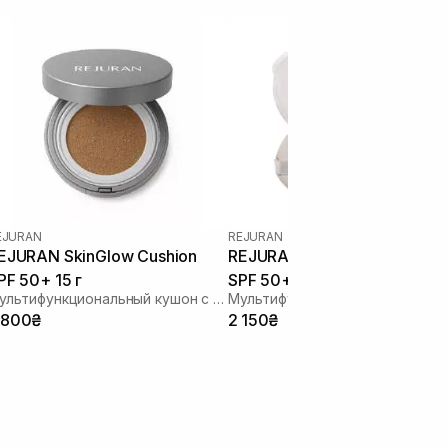
EJURAN
REJURAN
EJURAN SkinGlow Cushion
REJURAN SkinGlow Cushion
PF 50+ 15 г
SPF 50+ refill 15 г
Мультифункциональный кушон с полинуклеотидами
 800₴
2 150₴