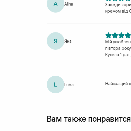
A
Alina
Завжди корис
кремом від 
Я
Яна
Мій улюблени
півтора року
Купила 1 раз
L
Найкращий к
Luba
Вам также понравится