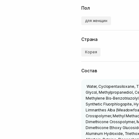
Пол
для женщин
Страна
Корея
Состав
Water, Cyclopentasiloxane, T
Glycol, Methylpropanediol, C
Methylene Bis-Benzotriazolyl
Synthetic Fluorphlogopite, H
Limnanthes Alba (Meadowfoam
Crosspolymer, Methyl Methacr
Dimethicone Crosspolymer, M
Dimethicone Ethoxy Glucoside
Aluminum Hydroxide, Triethoxy