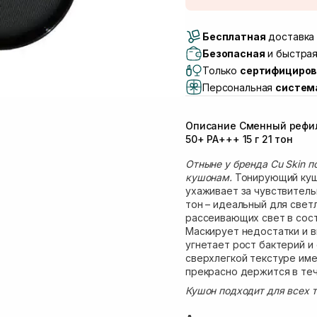
Доставка Новой Поч
Бесплатная
Самовывоз г. Луцк, 
доставка 
Самовывоз г. Львов, 
Безопасная
и быстрая
Lake)
Только
сертифициров
Самовывоз Львов (И
Персональная
систем
Самовывоз г. Львов 
Самовывоз Ровно
Описание Сменный рефил 
Самовывоз г. Ровно, 
50+ PA+++ 15 г 21 тон
Отныне у бренда Cu Skin 
кушонам.
Тонирующий куш
ухаживает за чувствитель
тон – идеальный для свет
рассеивающих свет в сост
Маскирует недостатки и в
угнетает рост бактерий и
сверхлегкой текстуре име
прекрасно держится в теч
Кушон подходит для всех т