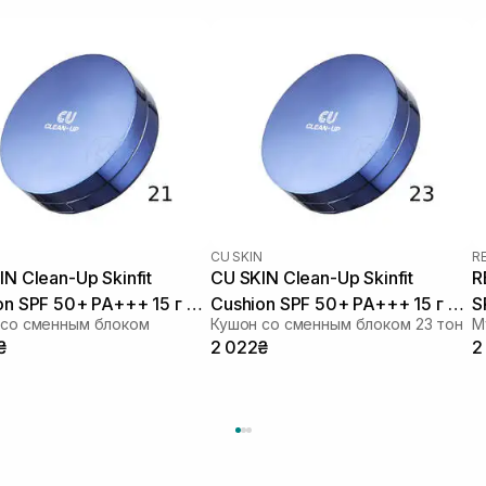
N
CU SKIN
R
N Clean-Up Skinfit
CU SKIN Clean-Up Skinfit
R
on SPF 50+ PA+++ 15 г +
Cushion SPF 50+ PA+++ 15 г +
S
 со сменным блоком
Кушон со сменным блоком 23 тон
г 21 тон
15 г 23 тон
₴
2 022₴
2