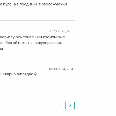
е було, а в поєднанні зі зволожуючим
23.12.2025, 14:58
е не користуюсь тональним кремом вже
ає, без обтяження і закупорки пор.
ла.
19.08.2024, 23:41
 шикарно виглядає 👍