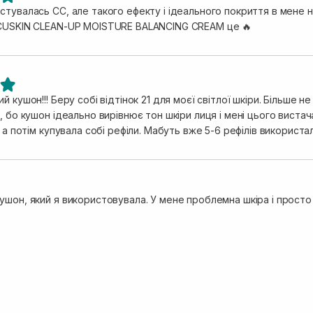
тувалась СС, але такого ефекту і ідеального покриття в мене н
CUSKIN CLEAN-UP MOISTURE BALANCING CREAM це 🔥
й кушон!!! Беру собі відтінок 21 для моєї світлої шкіри. Більш
, бо кушон ідеально вирівнює тон шкіри лиця і мені цього вистач
, а потім купувала собі рефіли. Мабуть вже 5-6 рефілів використа
ушон, який я використовувала. У мене проблемна шкіра і просто