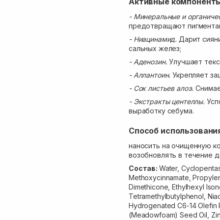
Активные компонент
- Минеральные и органиче
предотвращают пигмента
- Ниацинамид.
Дарит сияни
сальных желез;
- Аденозин.
Улучшает текс
- Аллантоин.
Укрепляет за
- Сок листьев алоэ.
Снимае
- Экстракты центеллы.
Усп
выработку себума.
Способ использовани
наносить на очищенную к
возобновлять в течение д
Состав:
Water, Cyclopentas
Methoxycinnamate, Propylen
Dimethicone, Ethylhexyl Iso
Tetramethylbutylphenol, Nia
Hydrogenated C6-14 Olefin P
(Meadowfoam) Seed Oil, Zin