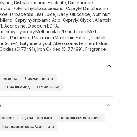
lymer, Disteardimonium Hectorite, Dimethicone
fate, Polymethylsilsesquioxane, Caprylyl Dimethicone
 Aloe Barbadensis Leaf Juice, Decyl Glucoside, Aluminum
silane, Caprylhydroxamic Acid, Caprylyl Glycol, Allantoin,
-1, Adenosine, Disodium EDTA,
TriethoxysilylpropylMethacrylate/DimethiconeMetha
um, Panthenol, Pancratium Maritimum Extract, Centella
ide Gum-4, Butylene Glycol, Alteromonas Ferment Extract,
 Oxides (CI 77491), Iron Oxides (CI 77499), Fragrance.
лое вера
Диоксид титана
Ниацинамид
Оксид цинка
ю
жа лица
Сухая кожа лица
Нормальная кожа лица
Проблемная кожа /акне лица