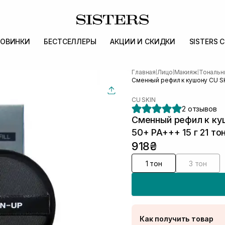
ОВИНКИ
БЕСТСЕЛЛЕРЫ
АКЦИИ И СКИДКИ
SISTERS 
Главная
Лицо
Макияж
Тональн
|
|
|
Сменный рефил к кушону CU SKI
CU SKIN
2 отзывов
Сменный рефил к кушо
50+ PA+++ 15 г 21 то
918₴
1 тон
3 тон
Как получить товар