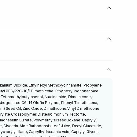
itanium Dioxide, Ethylhexyl Methoxycinnamate, Propylene
etyl PEG/PPG-10/1 Dimethicone, Ethylhexyl Isononanoate,
 Tetramethylbutylphenol, Niacinamide, Dimethicone,
ydrogenated C6-14 Olefin Polymer, Phenyl Trimethicone,
) Seed Oil, Zinc Oxide, Dimethicone/Vinyl Dimethicone
ylate Crosspolymer, Disteardimonium Hectorite,
agnesium Sulfate, Polymethylsilsesquioxane, Caprylyl
, Glycerin, Aloe Barbadensis Leaf Juice, Decyl Glucoside,
caprylylsilane, Caprylhydroxamic Acid, Caprylyl Glycol,