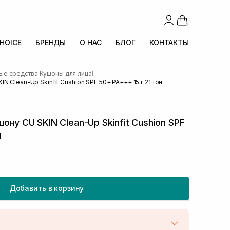
CHOICE
БРЕНДЫ
О НАС
БЛОГ
КОНТАКТЫ
ые средства
Кушоны для лица
|
|
N Clean-Up Skinfit Cushion SPF 50+ PA+++ 15 г 21 тон
ну CU SKIN Clean-Up Skinfit Cushion SPF
н
Добавить в корзину