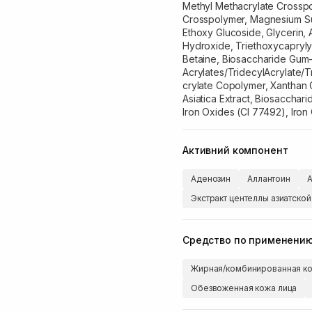
Methyl Methacrylate Crosspo
Crosspolymer, Magnesium Sul
Ethoxy Glucoside, Glycerin,
Hydroxide, Triethoxycaprylyl
Betaine, Biosaccharide Gum
Acrylates/TridecylAcrylate/
crylate Copolymer, Xanthan G
Asiatica Extract, Biosacchar
Iron Oxides (CI 77492), Iron
Активний компонент
Аденозин
Аллантоин
А
Экстракт центеллы азиатской
Средство по применени
Жирная/комбинированная ко
Обезвоженная кожа лица