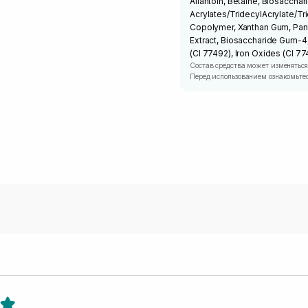
Allantoin, Betaine, Biosacch
Acrylates/TridecylAcrylate/T
Copolymer, Xanthan Gum, Panth
Extract, Biosaccharide Gum-4,
(CI 77492), Iron Oxides (CI 77
Состав средства может изменяться
Перед использованием ознакомьтес