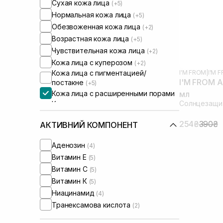
Сухая кожа лица
(+5)
Нормальная кожа лица
(+5)
Обезвоженная кожа лица
(+2)
Возрастная кожа лица
(+5)
Чувствительная кожа лица
(+2)
Кожа лица с куперозом
(+2)
I'M FROM
|
I'M 
Кожа лица с пигментацией/
I'M FROM Ap
постакне
(+5)
Кожа лица с расширенными порами
мл
Солнцезащит
Кожа лица с нарушенным
барьером
(+2)
Кожа лица с нарушенным
254₴
390₴
АКТИВНИЙ КОМПОНЕНТ
микробиомом
(+2)
Сыворотки от постакне
(+1)
Аденозин
(4)
Витамин Е
(5)
Витамин C
(5)
Витамин К
(5)
Ниацинамид
(4)
Транексамова кислота
(2)