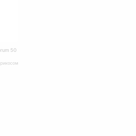
erum 50
брикосом