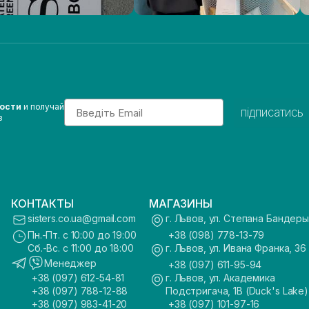
Email
вости
и получай
підписатись
з
КОНТАКТЫ
МАГАЗИНЫ
sisters.co.ua@gmail.com
г. Львов, ул. Степана Бандеры
Пн.-Пт. с 10:00 до 19:00
+38 (098) 778-13-79
Сб.-Вс. с 11:00 до 18:00
г. Львов, ул. Ивана Франка, 36
Менеджер
+38 (097) 611-95-94
+38 (097) 612-54-81
г. Львов, ул. Академика
+38 (097) 788-12-88
Подстригача, 1В (Duck's Lake)
+38 (097) 983-41-20
+38 (097) 101-97-16