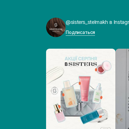
@sisters_stelmakh в Instag
Подписаться