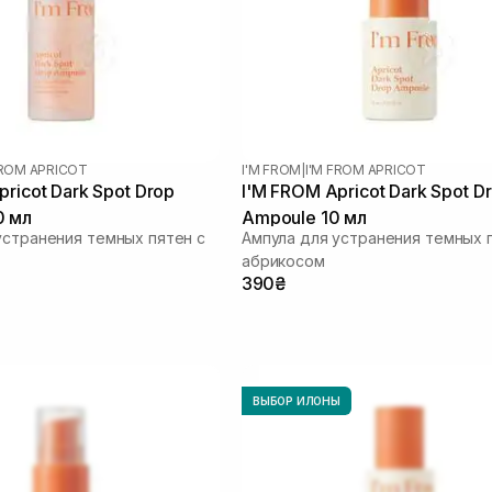
FROM APRICOT
I'M FROM
|
I'M FROM APRICOT
ricot Dark Spot Drop
I'M FROM Apricot Dark Spot D
0 мл
Ampoule 10 мл
устранения темных пятен с
Ампула для устранения темных 
абрикосом
390₴
ВЫБОР ИЛОНЫ