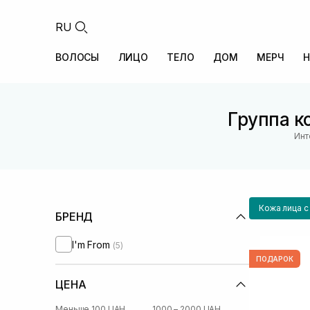
RU
ВОЛОСЫ
ЛИЦО
ТЕЛО
ДОМ
МЕРЧ
Н
Группа к
Инт
Кожа лица 
БРЕНД
I'm From
(5)
ПОДАРОК
ЦЕНА
Меньше 100 UAH
1000 – 2000 UAH