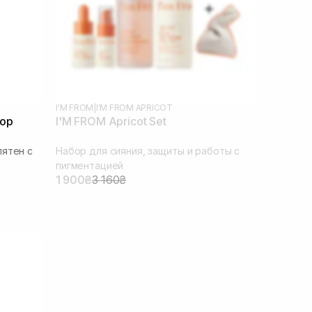
I'M FROM
|
I'M FROM APRICOT
rop
I'M FROM Apricot Set
пятен с
Набор для сияния, защиты и работы с
пигментацией
1 900₴
3 160₴