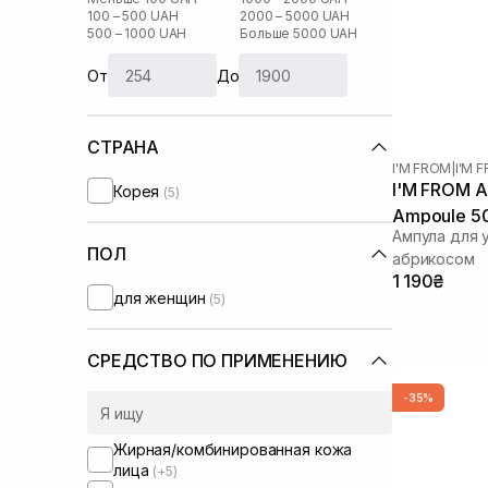
100 – 500 UAH
2000 – 5000 UAH
500 – 1000 UAH
Больше 5000 UAH
От
До
СТРАНА
I'M FROM
|
I'M 
I'M FROM Ap
Корея
(5)
Ampoule 5
Ампула для 
ПОЛ
абрикосом
1 190₴
для женщин
(5)
СРЕДСТВО ПО ПРИМЕНЕНИЮ
-35%
Жирная/комбинированная кожа
лица
(+5)