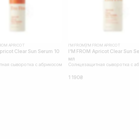
FROM APRICOT
I'M FROM
|
I'M FROM APRICOT
ricot Clear Sun Serum 10
I'M FROM Apricot Clear Sun S
мл
ная сыворотка с абрикосом
Солнцезащитная сыворотка с а
1 190₴