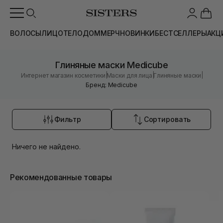
ВОЛОСЫ
ЛИЦО
ТЕЛО
ДОМ
МЕРЧ
НОВИНКИ
БЕСТСЕЛЛЕРЫ
АКЦ
Глиняные маски Medicube
|
|
|
Интернет магазин косметики
Маски для лица
Глиняные маски
Бренд: Medicube
Фильтр
Сортировать
Ничего не найдено.
Рекомендованные товары