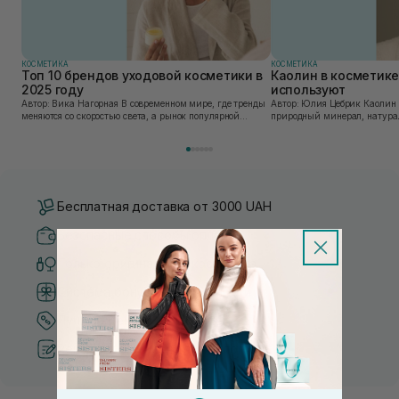
КОСМЕТИКА
КОСМЕТИКА
Топ 10 брендов уходовой косметики в
Каолин в косметике:
2025 году
используют
Автор: Вика Нагорная В современном мире, где тренды
Автор: Юлия Цебрик Каолин в косметологии – это
меняются со скоростью света, а рынок популярной
природный минерал, натурал
косметики переполнен новыми предложениями, выбор
имеет множество преимущес
средства для ухода становится настоящим вызовом....
головы, благодаря большому 
Бесплатная доставка от 3000 UAH
Безопасные способы оплаты
Только оригинальная косметика
Система бонусов и лояльности
Лучшие цены и топ товары
Рекомендации от косметологов