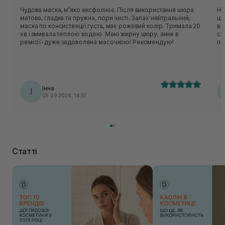
Чудова маска, м’яко ексфоліює. Після використання шкіра
Не
матова, гладка та пружна, пори чисті. Запах нейтральний,
ці
маска по консистенції густа, має рожевий колір. Тримала 20
ві
хв і змивала теплою водою. Маю жирну шкіру, акне в
сал
ремісії-дуже задоволена масочкою! Рекомендую!
по
За
ма
маска на ш
на
Інна
І
05.09.2024, 14:51
Статті