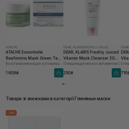
ATACHE
DEAR, KLAIRS
|
FRESHLY JUICED
DEAR
ATACHE Essentielle
DEAR, KLAIRS Freshly Juiced
DEA
Reafirming Mask Green Tea
Vitamin Mask Cleanser 20
Vit
Восстанавливающая успокаивающая маска
Очищающая маска с витамином C
Очищ
50 мл
мл
мл
1 609₴
250₴
710
Товари зі знижками в категорії Глиняные маски
-30%