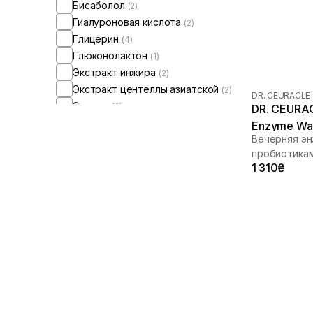
Бисаболол
(2)
Гиалуроновая кислота
(2)
Глицерин
(4)
Глюконолактон
(1)
Экстракт инжира
(2)
Экстракт центеллы азиатской
(2)
DR. CEURACLE
|
Энзимы
(2)
DR. CEURAC
Липиды
(1)
Enzyme Was
Вечерняя эн
Оливковое масло
(2)
пробиотика
Масло жожоба
(2)
1 310₴
Масло макадамии
(2)
Масло подсолнечника
(2)
Масло цитрусовых
(3)
Пробиотики
(9)
Салициловая кислота
(1)