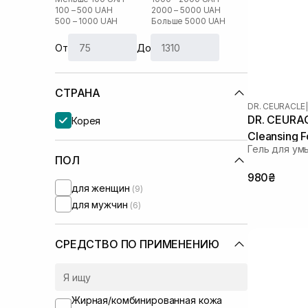
100 – 500 UAH
2000 – 5000 UAH
500 – 1000 UAH
Больше 5000 UAH
От
До
СТРАНА
DR. CEURACLE
|
DR. CEURAC
Корея
Cleansing 
Гель для ум
ПОЛ
980₴
для женщин
(9)
для мужчин
(6)
СРЕДСТВО ПО ПРИМЕНЕНИЮ
Жирная/комбинированная кожа