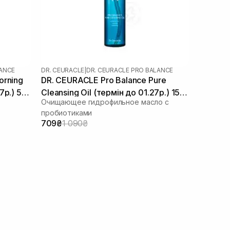
LANCE
DR. CEURACLE
|
DR. CEURACLE PRO BALANCE
orning
DR. CEURACLE Pro Balance Pure
7р.) 50
Cleansing Oil (термін до 01.27р.) 155
Очищающее гидрофильное масло с
мл
пробиотиками
709₴
1 090₴