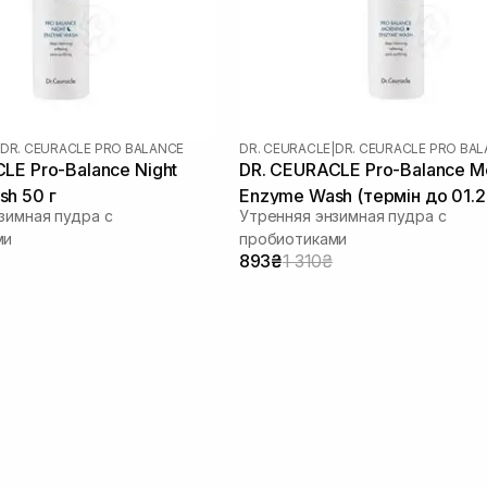
DR. CEURACLE PRO BALANCE
DR. CEURACLE
|
DR. CEURACLE PRO BA
LE Pro-Balance Night
DR. CEURACLE Pro-Balance M
h 50 г
Enzyme Wash (термін до 01.2
зимная пудра с
Утренняя энзимная пудра с
г
ми
пробиотиками
893₴
1 310₴