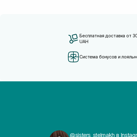
Бесплатная доставка от 3
UAH
Система бонусов и лояльн
@sisters_stelmakh в Instag