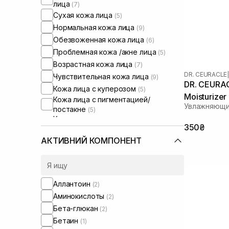
лица
(7)
Сухая кожа лица
(5)
Нормальная кожа лица
(9)
Обезвоженная кожа лица
(6)
Проблемная кожа /акне лица
(5)
Возрастная кожа лица
(7)
DR. CEURACLE
|
Чувствительная кожа лица
(9)
DR. CEURAC
Кожа лица с куперозом
(5)
Moisturizer
Кожа лица с пигментацией/
Увлажняющи
постакне
(5)
Кожа лица с расширенными порами
350₴
(5)
Кожа лица с нарушенным
АКТИВНИЙ КОМПОНЕНТ
барьером
(5)
Кожа лица с нарушенным
микробиомом
(6)
Аллантоин
(2)
Аминокислоты
(2)
Бета-глюкан
(2)
Бетаин
(1)