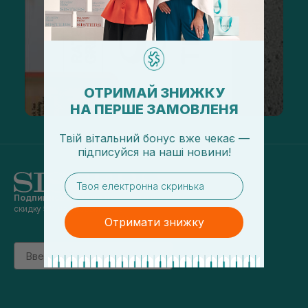
ОТРИМАЙ ЗНИЖКУ
НА ПЕРШЕ ЗАМОВЛЕНЯ
Твій вітальний бонус вже чекає —
підписуйся
на
наші новини!
email
Подпишись на наши новости
и получай
скидку 5% на первый заказ
Отримати знижку
Email
підписатись