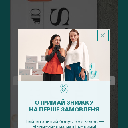
ОТРИМАЙ ЗНИЖКУ
НА ПЕРШЕ ЗАМОВЛЕНЯ
Твій вітальний бонус вже чекає —
підписуйся
на
наші новини!