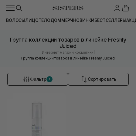
ВОЛОСЫ
ЛИЦО
ТЕЛО
ДОМ
МЕРЧ
НОВИНКИ
БЕСТСЕЛЛЕРЫ
АКЦ
Группа коллекции товаров в линейке Freshly
Juiced
|
Интернет магазин косметики
Группа коллекции товаров в линейке Freshly Juiced
Фильтр
Сортировать
1