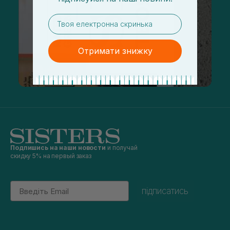
email
Отримати знижку
Подпишись на наши новости
и получай
скидку 5% на первый заказ
Email
підписатись