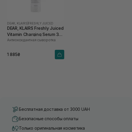
DEAR, KLAIRS
|
FRESHLY JUICED
DEAR, KLAIRS Freshly Juiced
Vitamin Charging Serum 30
Антиоксидантная сыворотка
мл
1 885₴
Бесплатная доставка от 3000 UAH
Безопасные способы оплаты
Только оригинальная косметика