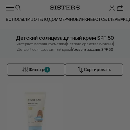
ВОЛОСЫ
ЛИЦО
ТЕЛО
ДОМ
МЕРЧ
НОВИНКИ
БЕСТСЕЛЛЕРЫ
АКЦ
Детский солнцезащитный крем SPF 50
|
|
Интернет магазин косметики
Детские средства гигиены
|
Детский солнцезащитный крем
Уровень защиты: SPF 50
Фильтр
Сортировать
1