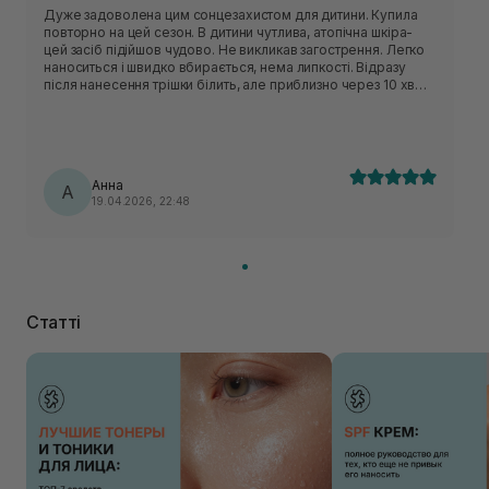
Дуже задоволена цим сонцезахистом для дитини. Купила
повторно на цей сезон. В дитини чутлива, атопічна шкіра-
цей засіб підійшов чудово. Не викликав загострення. Легко
наноситься і швидко вбирається, нема липкості. Відразу
після нанесення трішки білить, але приблизно через 10 хв
влягається.
Анна
А
19.04.2026, 22:48
Статті