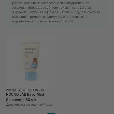
роботи сальних залоз, заспокоєння подразнень та
зміцнення волосся, особливо при лупі та надмірній
жирності. Багатий на ефірні олії, флавоноїди, глікозиди та
інші активні речовини. Стимулює оновлення клітин,
підвищує еластичність і пружність шкіри.
ROUND LAB
|
ROUND LAB BABY
ROUND LAB Baby Mild
Sunscreen 60 мл
Детский солнцезащитный крем