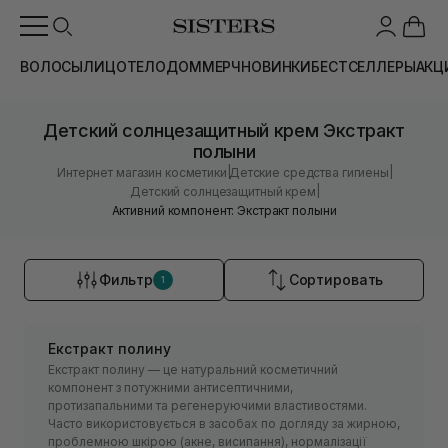
ВОЛОСЫ
ЛИЦО
ТЕЛО
ДОМ
МЕРЧ
НОВИНКИ
БЕСТСЕЛЛЕРЫ
АКЦ
Детский солнцезащитный крем Экстракт
полыни
|
|
Интернет магазин косметики
Детские средства гигиены
|
Детский солнцезащитный крем
Активний компонент: Экстракт полыни
Фильтр
Сортировать
1
Екстракт полину
Екстракт полину — це натуральний косметичний
компонент з потужними антисептичними,
протизапальними та регенеруючими властивостями.
Часто використовується в засобах по догляду за жирною,
проблемною шкірою (акне, висипання), нормалізації