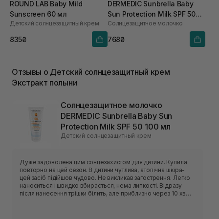
ROUND LAB Baby Mild
DERMEDIC Sunbrella Baby
Sunscreen 60 мл
Sun Protection Milk SPF 50
Детский солнцезащитный крем
Солнцезащитное молочко
100 мл
835₴
768₴
Отзывы о Детский солнцезащитный крем
Экстракт полыни
Солнцезащитное молочко
DERMEDIC Sunbrella Baby Sun
Protection Milk SPF 50 100 мл
Детский солнцезащитный крем
Дуже задоволена цим сонцезахистом для дитини. Купила
повторно на цей сезон. В дитини чутлива, атопічна шкіра-
цей засіб підійшов чудово. Не викликав загострення. Легко
наноситься і швидко вбирається, нема липкості. Відразу
після нанесення трішки білить, але приблизно через 10 хв
влягається.