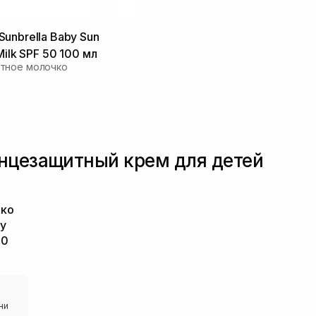
unbrella Baby Sun
Milk SPF 50 100 мл
тное молочко
нцезащитный крем для детей
чко
by
50
ни