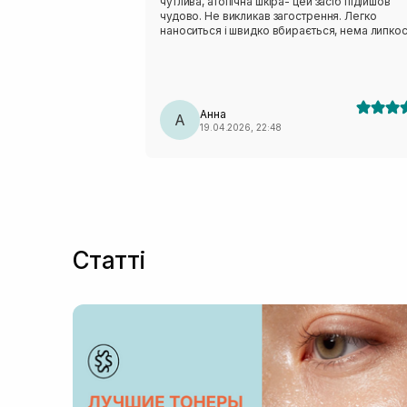
чутлива, атопічна шкіра- цей засіб підійшов
чудово. Не викликав загострення. Легко
наноситься і швидко вбирається, нема липкост
Відразу після нанесення трішки білить, але
приблизно через 10 хв влягається.
Анна
А
19.04.2026, 22:48
Статті