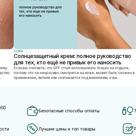
КОЖА
Солнцезащитный крем: полное руководство
для тех, кто ещё не привык его наносить
Если вы считаете, что SPF стоит использовать только на отдыхе,
едство
потому что он некрасиво смотрится на коже, может быть сложен в
применении, липкий или скатывается под макияжем, и вы
откладываете SPF «на...
000
Безопасные способы оплаты
ости
Лучшие цены и топ товары