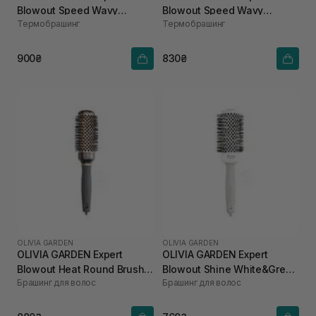
Blowout Speed Wavy
Blowout Speed Wavy
Термобрашинг
Термобрашинг
Bristles Black Label 45 мм
Bristles Black Label 35 мм
900₴
830₴
OLIVIA GARDEN
OLIVIA GARDEN
OLIVIA GARDEN Expert
OLIVIA GARDEN Expert
Blowout Heat Round Brush
Blowout Shine White&Grey
Брашинг для волос
Брашинг для волос
Cooper/Grey 45 мм
45 мм