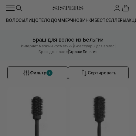
ВОЛОСЫ
ЛИЦО
ТЕЛО
ДОМ
МЕРЧ
НОВИНКИ
БЕСТСЕЛЛЕРЫ
АКЦ
Браш для волос из Бельгии
|
|
Интернет магазин косметики
Аксессуары для волос
|
Браш для волос
Страна: Бельгия
Фильтр
Сортировать
1