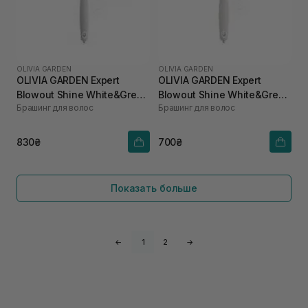
OLIVIA GARDEN
OLIVIA GARDEN
OLIVIA GARDEN Expert
OLIVIA GARDEN Expert
Blowout Shine White&Grey
Blowout Shine White&Grey
Брашинг для волос
Брашинг для волос
55 мм
35 мм
830₴
700₴
Показать больше
←
1
2
→