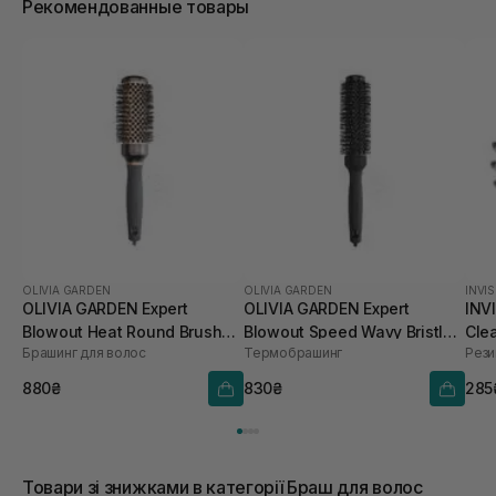
Рекомендованные товары
OLIVIA GARDEN
OLIVIA GARDEN
INVI
OLIVIA GARDEN Expert
OLIVIA GARDEN Expert
INV
Blowout Heat Round Brush
Blowout Speed Wavy Bristles
Cle
Брашинг для волос
Термобрашинг
Cooper/Grey 45 мм
Black Label 35 мм
880₴
830₴
285
Товари зі знижками в категорії Браш для волос