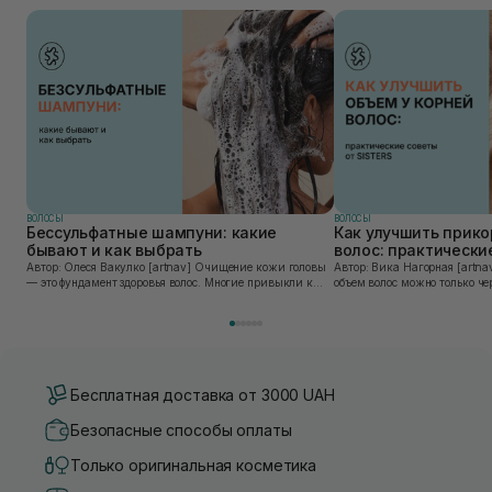
ВОЛОСЫ
ВОЛОСЫ
Бессульфатные шампуни: какие
Как улучшить прик
бывают и как выбрать
волос: практические
Автор: Олеся Вакулко [artnav] Очищение кожи головы
Автор: Вика Нагорная [artnav] Получить прикорневой
— это фундамент здоровья волос. Многие привыкли к
объем волос можно только че
обильной пене «до скрипа», которую дают классические
правильное очищение кожи 
средства, но такая агрессивность часто в...
сушки и использование стайл
Бесплатная доставка от 3000 UAH
Безопасные способы оплаты
Только оригинальная косметика