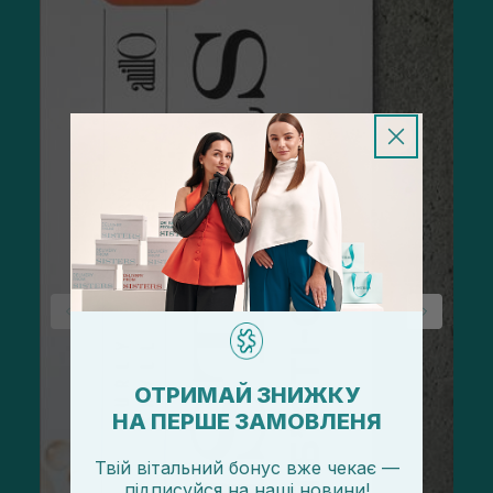
ОТРИМАЙ ЗНИЖКУ
НА ПЕРШЕ ЗАМОВЛЕНЯ
Твій вітальний бонус вже чекає —
підписуйся
на
наші новини!