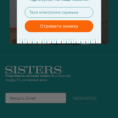
email
Отримати знижку
Подпишись на наши новости
и получай
скидку 5% на первый заказ
Email
підписатись