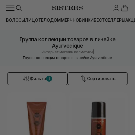
ВОЛОСЫ
ЛИЦО
ТЕЛО
ДОМ
МЕРЧ
НОВИНКИ
БЕСТСЕЛЛЕРЫ
АКЦ
Группа коллекции товаров в линейке
Ayurvedique
|
Интернет магазин косметики
Группа коллекции товаров в линейке Ayurvedique
Фильтр
Сортировать
2