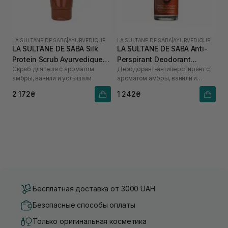
LA SULTANE DE SABA
|
AYURVEDIQUE
LA SULTANE DE SABA
|
AYURVEDIQUE
LA SULTANE DE SABA Silk
LA SULTANE DE SABA Anti-
Protein Scrub Ayurvedique
Perspirant Deodorant
Скраб для тела с ароматом
Дезодорант-антиперспирант с
200 мл
Ayurvedique 50 мл
амбры, ванили и услышали
ароматом амбры, ванили и
пачули
2 172₴
1 242₴
Бесплатная доставка от 3000 UAH
Безопасные способы оплаты
Только оригинальная косметика