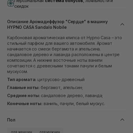
Персональная
система бонусов
, лояльности и
Нет в наличии!
скидок
Самовывоз Львов (Ивана Франко 36)
В наличии
Самовывоз г. Львов ул. Степана Бандеры 43
Описание Аромадиффузор "Сердце" в машину
HYPNO CASA Sandalo Nobile
В наличии
Самовывоз Ровно
Карбоновая ароматическая клипса от Hypno Casa – это
В наличии
стильный парфюм для вашего автомобиля. Аромат
Самовывоз г. Ровно, ул. Кулика и Гудачека 23 (ТЦ
начинается со смеси бергамота и апельсина.
Экватор)
сандаловое дерево и лаванда расположены в центре
Нет в наличии!
композиции. А нижние восточные ноты ванили
сочетаются с древесными тонами пачули и белым
мускусом.
Тип аромата:
цитрусово-древесный
Главные ноты:
бергамот, апельсин;
Средние ноты:
сандаловое дерево, лаванда;
Конечные ноты:
ваниль, пачули, белый мускус.
Пол
для женщин
для мужчин