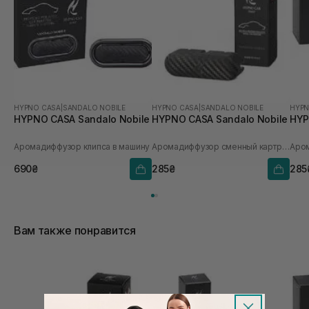
HYPNO CASA
|
SANDALO NOBILE
HYPNO CASA
|
SANDALO NOBILE
HYPN
HYPNO CASA Sandalo Nobile
HYPNO CASA Sandalo Nobile
HYP
Аромадиффузор клипса в машину
Аромадиффузор сменный картридж
690₴
285₴
285
Вам также понравится