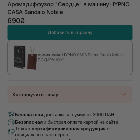
Аромадиффузор "Сердце" в машину HYPNO
CASA Sandalo Nobile
690₴
Добавить в корзину
Арома-саше HYPNO CASA Prima "Cuoio Nobile"
ПОДАРУНОК!
Как получить товар
Доставка Новой Почтой
Нет в наличии!
Бесплатная
доставка на сумму от 3000 UAH
Самовывоз г. Луцк, Винниченка 4
Безопасная
и быстрая оплата картой на сайте
В наличии
Только
сертифицированная продукция
от
Самовывоз г. Львов, ул. Академика Подстригача,
официальных партнеров
1В (Duck's Lake)