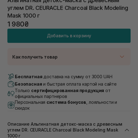
Альгинатная детокс-маска с древесным
углем DR. CEURACLE Charcoal Black Modeling
Mask 1000 г
1 980₴
Добавить в корзину
Как получить товар
Доставка Новой Почтой
Нет в наличии!
Бесплатная
доставка на сумму от 3000 UAH
Самовывоз г. Луцк, Винниченка 4
Безопасная
и быстрая оплата картой на сайте
Нет в наличии!
Только
сертифицированная продукция
от
Самовывоз г. Львов, ул. Академика Подстригача,
официальных партнеров
1В (Duck's Lake)
Персональная
система бонусов
, лояльности и
Нет в наличии!
скидок
Самовывоз Львов (Ивана Франко 36)
Нет в наличии!
Самовывоз г. Львов ул. Степана Бандеры 43
Описание Альгинатная детокс-маска с древесным
В наличии
углем DR. CEURACLE Charcoal Black Modeling Mask
Самовывоз Ровно
1000 г