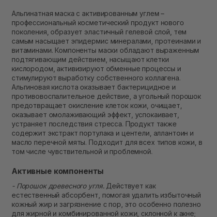
Нет в наличии!
Альгинатная маска с активированным углем –
Самовывоз г. Ровно, ул. Кулика и Гудачека 23 (ТЦ
профессиональный косметический продукт нового
Экватор)
поколения, образует эластичный гелевой слой, тем
Нет в наличии!
самым насыщает эпидермис минералами, протеинами и
витаминами. Компоненты маски обладают выраженным
подтягивающим действием, насыщают клетки
кислородом, активизируют обменные процессы и
стимулируют выработку собственного коллагена.
Альгиновая кислота оказывает бактерицидное и
противовоспалительное действие, а угольный порошок
предотвращает окисление клеток кожи, очищает,
оказывает омолаживающий эффект, успокаивает,
устраняет последствия стресса. Продукт также
содержит экстракт портулака и центели, аллантоин и
масло перечной мяты. Подходит для всех типов кожи, в
том числе чувствительной и проблемной.
Активные компоненты
- Порошок древесного угля.
Действует как
естественный абсорбент, помогая удалить избыточный
кожный жир и загрязнение с пор, это особенно полезно
для жирной и комбинированной кожи, склонной к акне;