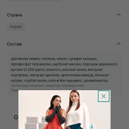
Страна
Корея
Состав
діатомова земля, глюкоза, альгін, сульфат кальцію,
пірофосфат тетракалію, карбонат магнію, порошок деревного
вугілля (2.000 ppm), алантоїн, альгінат калію, екстракт
портулаку, екстракт центели, целюлозна камедь, бензоат
натрію, сорбат калію, олія м’яти перцевої, ароматизатор.
Состав средства может изменяться производителем.
Перед использованием ознакомьтесь с информацией на упаковке.
Отзывы