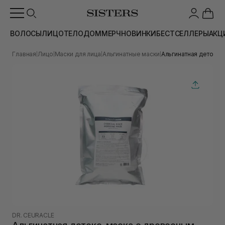
ВОЛОСЫ
ЛИЦО
ТЕЛО
ДОМ
МЕРЧ
НОВИНКИ
БЕСТСЕЛЛЕРЫ
АКЦ
Главная
Лицо
Маски для лица
Альгинатные маски
Альгинатная детокс-
|
|
|
|
DR. CEURACLE