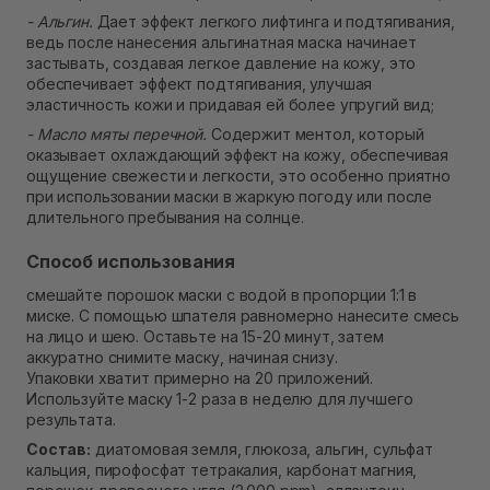
- Альгин.
Дает эффект легкого лифтинга и подтягивания,
ведь после нанесения альгинатная маска начинает
застывать, создавая легкое давление на кожу, это
обеспечивает эффект подтягивания, улучшая
эластичность кожи и придавая ей более упругий вид;
- Масло мяты перечной.
Содержит ментол, который
оказывает охлаждающий эффект на кожу, обеспечивая
ощущение свежести и легкости, это особенно приятно
при использовании маски в жаркую погоду или после
длительного пребывания на солнце.
Способ использования
смешайте порошок маски с водой в пропорции 1:1 в
миске. С помощью шпателя равномерно нанесите смесь
на лицо и шею. Оставьте на 15-20 минут, затем
аккуратно снимите маску, начиная снизу.
Упаковки хватит примерно на 20 приложений.
Используйте маску 1-2 раза в неделю для лучшего
результата.
Состав:
диатомовая земля, глюкоза, альгин, сульфат
кальция, пирофосфат тетракалия, карбонат магния,