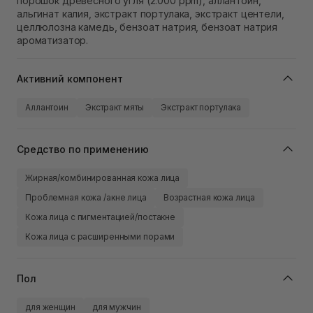
порошок древесного угля (2.000 ppm), аллантоин,
альгинат калия, экстракт портулака, экстракт центели,
целлюлозна камедь, бензоат натрия, бензоат натрия
ароматизатор.
Активний компонент
Аллантоин
Экстракт мяты
Экстракт портулака
Средство по применению
Жирная/комбинированная кожа лица
Проблемная кожа /акне лица
Возрастная кожа лица
Кожа лица с пигментацией/постакне
Кожа лица с расширенными порами
Пол
для женщин
для мужчин