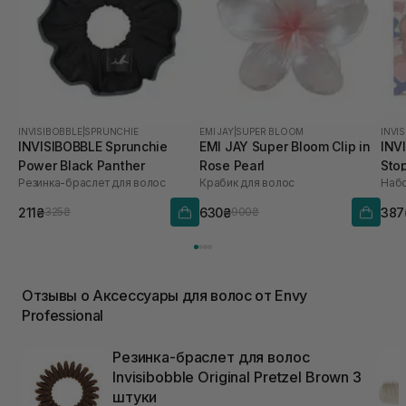
INVISIBOBBLE
|
SPRUNCHIE
EMI JAY
|
SUPER BLOOM
INVI
INVISIBOBBLE Sprunchie
EMI JAY Super Bloom Clip in
INV
Power Black Panther
Rose Pearl
Sto
Резинка-браслет для волос
Крабик для волос
Набо
211₴
630₴
387
325₴
900₴
Отзывы о Аксессуары для волос от Envy
Professional
Резинка-браслет для волос
Invisibobble Original Pretzel Brown 3
штуки