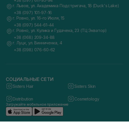
+38 (097) 611-95-94
г. Львов, ул. Академика Подстригача, 1В (Duck's Lake)
+38 (097) 101-97-16
г. Ровно, ул. 16-го Июля, 15
+38 (097) 544-61-44
г. Ровно, ул. Кулика и Гудачека, 23 (ТЦ Экватор)
+38 (068) 209-34-88
г. Луцк, ул. Винниченка, 4
+38 (098) 076-60-62
СОЦИАЛЬНЫЕ СЕТИ
Sisters Hair
Sisters Skin
Distribution
Cosmetology
Загружайте мобильное приложение