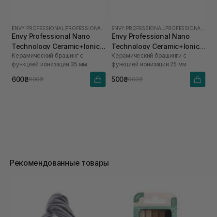
ENVY PROFESSIONAL
|
PROFESSIONAL NANO
ENVY PROFESSIONAL
|
PROFESSIONAL NANO
Envy Professional Nano
Envy Professional Nano
Technology Ceramic+Ionic
Technology Ceramic+Ionic
Керамический брашинг с
Керамический брашинги с
Brush 35 mm
Brush 25 mm
функцией ионизации 35 мм
функцией ионизации 25 мм
600₴
500₴
900₴
900₴
Рекомендованные товары