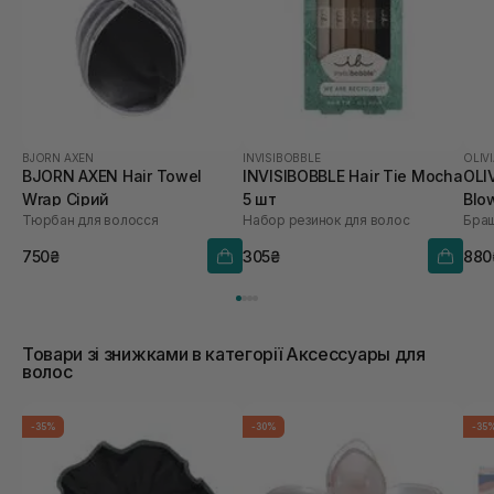
BJORN AXEN
INVISIBOBBLE
OLIV
BJORN AXEN Hair Towel
INVISIBOBBLE Hair Tie Mocha
OLI
Wrap Сірий
5 шт
Blo
Тюрбан для волосся
Набор резинок для волос
Браш
Coo
750₴
305₴
880
Товари зі знижками в категорії Аксессуары для
волос
-35%
-30%
-35