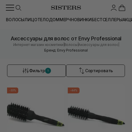
ВОЛОСЫ
ЛИЦО
ТЕЛО
ДОМ
МЕРЧ
НОВИНКИ
БЕСТСЕЛЛЕРЫ
АКЦ
Аксессуары для волос от Envy Professional
|
|
|
Интернет магазин косметики
Волосы
Аксессуары для волос
Бренд: Envy Professional
Фильтр
Сортировать
1
-33%
-44%