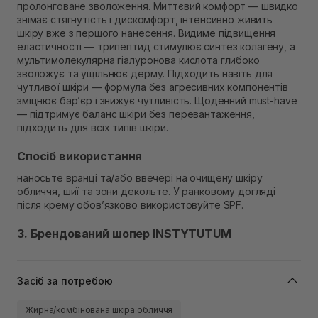
пролонговане зволоження. Миттєвий комфорт — швидко
знімає стягнутість і дискомфорт, інтенсивно живить
шкіру вже з першого нанесення. Видиме підвищення
еластичності — трипептид стимулює синтез колагену, а
мультимолекулярна гіалуронова кислота глибоко
зволожує та ущільнює дерму. Підходить навіть для
чутливої шкіри — формула без агресивних компонентів
зміцнює бар’єр і знижує чутливість. Щоденний must-have
— підтримує баланс шкіри без перевантаження,
підходить для всіх типів шкіри.
Спосіб використання
наносьте вранці та/або ввечері на очищену шкіру
обличчя, шиї та зони декольте. У ранковому догляді
після крему обов’язково використовуйте SPF.
3. Брендований шопер INSTYTUTUM
Засіб за потребою
Жирна/комбінована шкіра обличчя