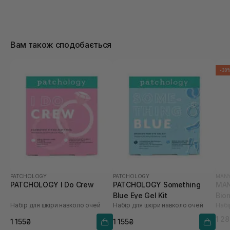
Вам також сподобається
-30
PATCHOLOGY
PATCHOLOGY
MANY
PATCHOLOGY I Do Crew
PATCHOLOGY Something
MAN
Blue Eye Gel Kit
Bio
Набір для шкіри навколо очей
Набір для шкіри навколо очей
Набі
1 2
1 155₴
1 155₴