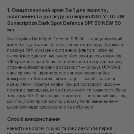
Самовивіз м. Рівне, вул. Кулика і Гудачека 23 (ТЦ
Екватор)
1. Сонцезахисний крем 3 в 1 для захисту,
Немає в наявності!
освітлення та догляду за шкірою INSTYTUTUM
Sunscription Dark Spot Defence SPF 50 NEW 50
мл
Sunscription Dark Spot Defence SPF 50 — сонцезахисний
крем 3 в 1 для захисту, освітлення та догляду. Формула
поєднує 19% сучасних органічних фільтрів і клінічно
активні інгредієнти, які синергійно захищають шкіру від
УФ-променів, запобігають пігментації та передчасному
старінню. Комплексний фотозахист — блокує UVA/UVB,
синє світло та інфрачервоне випромінювання без
компромісів. Контроль пігментації — запобігає появі
нових плям і коригує наявні. Захист молодості шкіри —
протидіє зморшкам, втраті пружності та тьмяності. Легка
текстура без білих слідів і жирності — ідеальний фініш під
макіяж. Доглянутий вигляд одразу після нанесення —
шкіра виглядає зволоженою та сяйливою.
Спосіб використання
нанесіть на обличчя, шию та зону декольте перед
макіяжем як завершальний етап ранкового догляду.