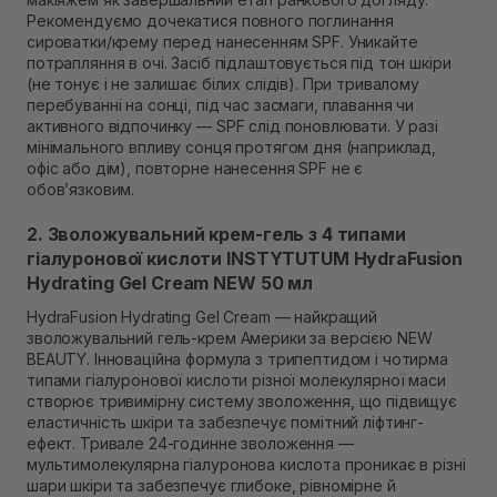
Рекомендуємо дочекатися повного поглинання
сироватки/крему перед нанесенням SPF. Уникайте
потрапляння в очі. Засіб підлаштовується під тон шкіри
(не тонує і не залишає білих слідів). При тривалому
перебуванні на сонці, під час засмаги, плавання чи
активного відпочинку — SPF слід поновлювати. У разі
мінімального впливу сонця протягом дня (наприклад,
офіс або дім), повторне нанесення SPF не є
обов’язковим.
2. Зволожувальний крем-гель з 4 типами
гіалуронової кислоти INSTYTUTUM HydraFusion
Hydrating Gel Cream NEW 50 мл
HydraFusion Hydrating Gel Cream — найкращий
зволожувальний гель-крем Америки за версією NEW
BEAUTY. Інноваційна формула з трипептидом і чотирма
типами гіалуронової кислоти різної молекулярної маси
створює тривимірну систему зволоження, що підвищує
еластичність шкіри та забезпечує помітний ліфтинг-
ефект. Тривале 24-годинне зволоження —
мультимолекулярна гіалуронова кислота проникає в різні
шари шкіри та забезпечує глибоке, рівномірне й