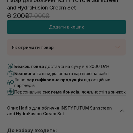
Набір для обличчя INSTYTUTUM Sunscreen
and HydraFusion Cream Set
6 200₴
7 000₴
Додати в кошик
Як отримати товар
Доставка Новою Поштою
В наявності
Безкоштовна
доставка на суму від 3000 UAH
Самовивіз м. Луцьк, вул. Винниченка 4
Безпечна
та швидка оплата карткою на сайті
Немає в наявності!
Лише
сертифікована продукція
від офіційних
Самовивіз м. Львів, вул. Академіка Підстригача, 1В
партнерів
(Duck’s Lake)
Персональна
система бонусів
, лояльності та знижок
Немає в наявності!
Самовивіз м. Львів, вул. Івана Франка 36
Немає в наявності!
Опис Набір для обличчя INSTYTUTUM Sunscreen
Самовивіз м. Львів, вул. Степана Бандери 45
and HydraFusion Cream Set
Немає в наявності!
Самовивіз м. Рівне, вул. 16-го Липня, 15
Немає в наявності!
До набору входить: