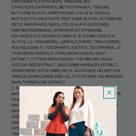
SARCOSINATE, ETHYLHEXYL TRIAZONE, BIS-
ETHYLHEXYLOXYPHENOL METHOXYPHENYL TRIAZINE,
BUTYLENE GLYCOL, DIMETHICONE, C14-22 ALCOHOLS,
BUTYLOCTYL SALICYLATE, PENTYLENE GLYCOL, POTASSIUM
CETYL PHOSPHATE, SILICA, C12-20 ALKYL GLUCOSIDE,
PARFUM (FRAGRANCE), HYDROXYACETOPHENONE,
POLYACRYLATE CROSSPOLYMER-6, GLYCERIN, CAPRYLYL
GLYCOL, 1,2- HEXANEDIOL, CAPRYLIC/CAPRIC TRIGLYCERIDE,
POLYSILICONE-11, TOCOPHERYL ACETATE, TOCOPHEROL, CI
77491 (IRON OXIDES), CI 77492 (IRON OXIDES), YEAST
EXTRACT, CI 77499 (IRON OXIDES), THEOBROMA CACAO
(COCOA) SEED EXTRACT, SALICORNIA HERBACEA EXTRACT,
VP/EICOSENE COPOLYMER, DECYL GLUCOSIDE, HELIANTHUS
ANNUUS (SUNFLOWER) SEED OIL, CI 17200 (RED 33), BRASSICA
RAPA (TURNIP) LEAF EXTRACT.
2. Зволожувальний крем-гель з 4 типами гіалуронової
кислоти INSTYTUTUM HydraFusion Hydrating Gel Cream NEW
50 мл
WATER (AQUA), GLYCERIN, SQUALANE, PRUNUS ARMENIACA
(APRICOT) KERNEL OIL, BUTYLENE GLYCOL, UNDECANE,
SODIUM ACRYLATES COPOLYMER, TOCOPHERYL ACETATE,
PANTHENOL, PHENOXYETHANOL, TRIDECANE, LECITHIN,
HYDROLYZED JOJOBA ESTERS, DISODIUM ADENOSINE
TRIPHOSPHATE, FRAGRANCE (PARFUM),