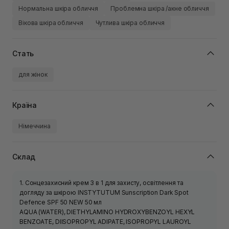
Нормальна шкіра обличчя
Проблемна шкіра /акне обличчя
Вікова шкіра обличчя
Чутлива шкіра обличчя
Стать
для жінок
Країна
Німеччина
Склад
1. Сонцезахисний крем 3 в 1 для захисту, освітлення та
догляду за шкірою INSTYTUTUM Sunscription Dark Spot
Defence SPF 50 NEW 50 мл
AQUA (WATER), DIETHYLAMINO HYDROXYBENZOYL HEXYL
BENZOATE, DIISOPROPYL ADIPATE, ISOPROPYL LAUROYL