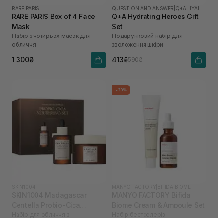
RARE PARIS
QUESTION AND ANSWER
|
Q+A HYALURONIC ACID
RARE PARIS Box of 4 Face
Q+A Hydrating Heroes Gift
Mask
Set
Набір з чотирьох масок для
Подарунковий набір для
обличчя
зволоження шкіри
1 300₴
413₴
590₴
-30%
SKIN1004
MANYO FACTORY
|
BIFIDA BIOME
SKIN1004 Madagascar
MANYO FACTORY Bifida
Centella Probio-Cica
Biome Cream & Ampoule Set
Набір для обличчя з
Набір бестселерів
Nourishing Set