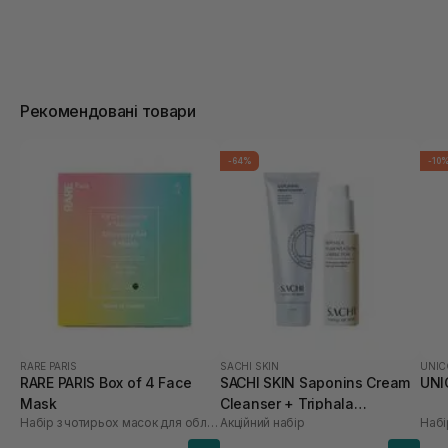
Рекомендовані товари
-64%
-10
RARE PARIS
SACHI SKIN
UNIC
RARE PARIS Box of 4 Face
SACHI SKIN Saponins Cream
UNIC
Mask
Cleanser + Triphala
Набір з чотирьох масок для обличчя
Акційний набір
Набі
Pigmentation Corrector