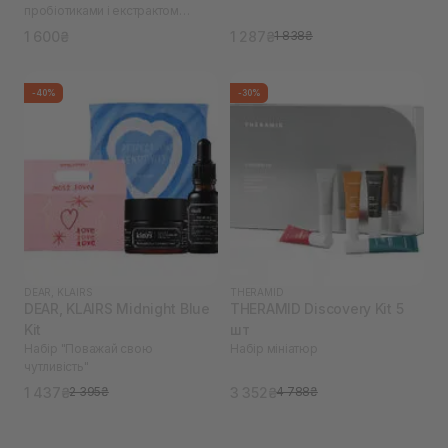
пробіотиками і екстрактом
центели
1 600₴
1 287₴
1 838₴
-40%
-30%
DEAR, KLAIRS
THERAMID
DEAR, KLAIRS Midnight Blue
THERAMID Discovery Kit 5
Kit
шт
Набір "Поважай свою
Набір мініатюр
чутливість"
1 437₴
3 352₴
2 395₴
4 788₴