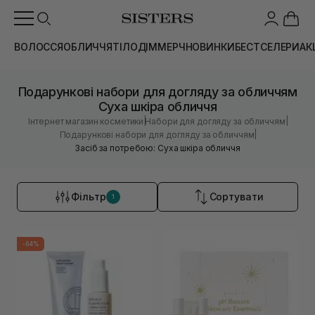
ВОЛОССЯ
ОБЛИЧЧЯ
ТІЛО
ДІМ
МЕРЧ
НОВИНКИ
БЕСТСЕЛЕРИ
АК
Подарункові набори для догляду за обличчям
Суха шкіра обличчя
|
|
Інтернет магазин косметики
Набори для догляду за обличчям
|
Подарункові набори для догляду за обличчям
Засіб за потребою: Суха шкіра обличчя
Фільтр
Сортувати
1
-64%