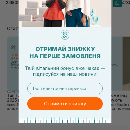
2 680₴
1 190₴
413
7 410₴
1 320₴
Статті
ОТРИМАЙ ЗНИЖКУ
НА ПЕРШЕ ЗАМОВЛЕНЯ
Твій вітальний бонус вже чекає —
підписуйся
на
наші новини!
email
КОСМЕТИКА
КОСМЕТИКА
Топ 10 брендів доглядової косметики у
Каолін в косметиці: 
2025 році
використовують
Отримати знижку
Автор: Віка Нагорна У сучасному світі, де тренди
Автор: Юлія Цебрик Каолін в косметології – це
змінюються зі швидкістю світла, а ринок популярної
природний мінерал, натураль
косметики переповнений новими пропозиціями, вибір
безліч переваг для шкіри обл
засобу для себе стає справжнім викликом. 2025 р...
завдяки великій кількості ко