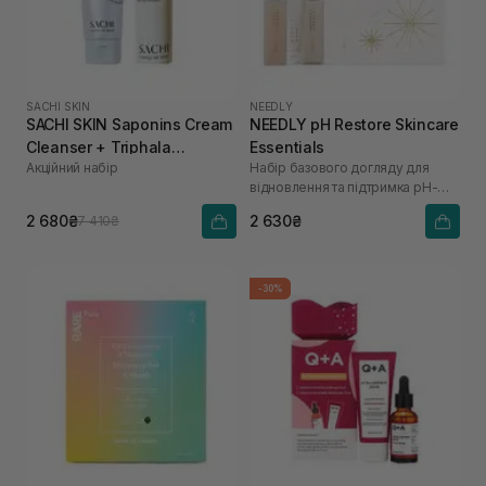
SACHI SKIN
NEEDLY
SACHI SKIN Saponins Cream
NEEDLY pH Restore Skincare
Cleanser + Triphala
Essentials
Акційний набір
Набір базового догляду для
Pigmentation Corrector
відновлення та підтримка pH-
балансу шкіри
2 680₴
2 630₴
7 410₴
-30%