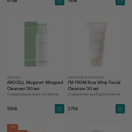
675₴
150₴
AROCELL
I'M FROM
|
I'M FROM RICE
AROCELL Mugwort Whipped
I'M FROM Rice Whip Facial
Cleanser 150 мл
Cleanser 30 мл
Очищувальна пінка з полином
Очищуючий засіб для обличчя
950₴
275₴
-20%