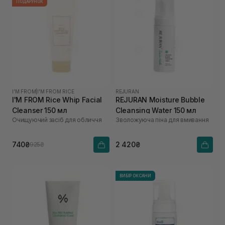
ПОДАРУНОК
I'M FROM
|
I'M FROM RICE
REJURAN
I'M FROM Rice Whip Facial
REJURAN Moisture Bubble
Cleanser 150 мл
Cleansing Water 150 мл
Очищуючий засіб для обличчя
Зволожуюча піна для вмивання
740₴
2 420₴
925₴
ВИБІР ОКСАНИ