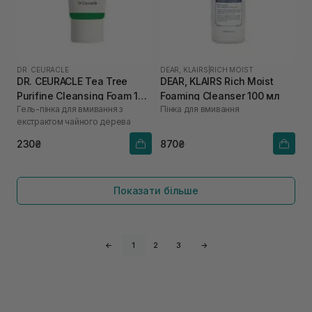
DR. CEURACLE
DEAR, KLAIRS
|
RICH MOIST
DR. CEURACLE Tea Tree
DEAR, KLAIRS Rich Moist
Purifine Cleansing Foam 10
Foaming Cleanser 100 мл
Гель-пінка для вмивання з
Пінка для вмивання
мл
екстрактом чайного дерева
230₴
870₴
Показати більше
←
1
2
3
→