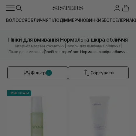
ВОЛОССЯ
ОБЛИЧЧЯ
ТІЛО
ДІМ
МЕРЧ
НОВИНКИ
БЕСТСЕЛЕРИ
АК
Пінки для вмивання Нормальна шкіра обличчя
|
|
Інтернет магазин косметики
Засоби для вмивання обличчя
|
Пінки для вмивання
Засіб за потребою: Нормальна шкіра обличчя
Фільтр
Сортувати
1
ВИБІР ОКСАНИ