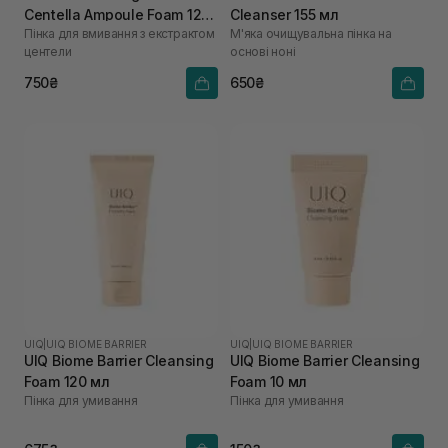
Centella Ampoule Foam 125
Cleanser 155 мл
Пінка для вмивання з екстрактом
М'яка очищувальна пінка на
мл
центели
основі ноні
750₴
650₴
UIQ
|
UIQ BIOME BARRIER
UIQ
|
UIQ BIOME BARRIER
UIQ Biome Barrier Cleansing
UIQ Biome Barrier Cleansing
Foam 120 мл
Foam 10 мл
Пінка для умивання
Пінка для умивання