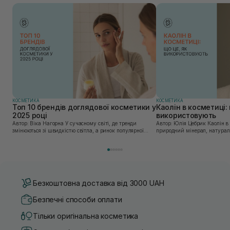
КОСМЕТИКА
КОСМЕТИКА
Топ 10 брендів доглядової косметики у
Каолін в косметиці: 
2025 році
використовують
Автор: Віка Нагорна У сучасному світі, де тренди
Автор: Юлія Цебрик Каолін в косметології – це
змінюються зі швидкістю світла, а ринок популярної
природний мінерал, натураль
косметики переповнений новими пропозиціями, вибір
безліч переваг для шкіри обл
засобу для себе стає справжнім викликом. 2025 р...
завдяки великій кількості ко
Безкоштовна доставка від 3000 UAH
Безпечні способи оплати
Тільки оригінальна косметика