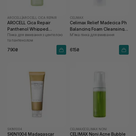
AROCELL
|
AROCELL CICA REPAIR
CELIMAX
AROCELL Cica Repair
Celimax Relief Madecica Ph
Panthenol Whipped
Balancing Foam Cleansing
Пінка для вмивання з центелою
Мʼяка пінка для вмивання
Cleanser 160 г
150 мл
та пантенолом
790₴
615₴
SKIN1004
CELIMAX
|
CELIMAX NONI
SKIN1004 Madagascar
CELIMAX Noni Acne Bubble