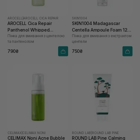
AROCELL
|
AROCELL CICA REPAIR
SKIN1004
AROCELL Cica Repair
SKIN1004 Madagascar
Panthenol Whipped
Centella Ampoule Foam 125
Пінка для вмивання з центелою
Пінка для вмивання з екстрактом
Cleanser 160 г
мл
та пантенолом
центели
790₴
750₴
CELIMAX
|
CELIMAX NONI
ROUND LAB
|
ROUND LAB PINE
CELIMAX Noni Acne Bubble
ROUND LAB Pine Calming