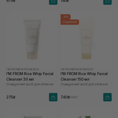
675₴
150₴
-20%
ПОДАРУНОК
I'M FROM
|
I'M FROM RICE
I'M FROM
|
I'M FROM RICE
I'M FROM Rice Whip Facial
I'M FROM Rice Whip Facial
Cleanser 30 мл
Cleanser 150 мл
Очищуючий засіб для обличчя
Очищуючий засіб для обличчя
275₴
740₴
925₴