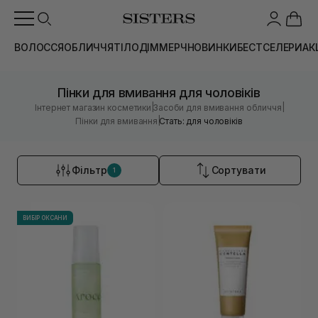
ВОЛОССЯ
ОБЛИЧЧЯ
ТІЛО
ДІМ
МЕРЧ
НОВИНКИ
БЕСТСЕЛЕРИ
АК
Пінки для вмивання для чоловіків
|
|
Інтернет магазин косметики
Засоби для вмивання обличчя
|
Пінки для вмивання
Стать: для чоловіків
Фільтр
Сортувати
1
ВИБІР ОКСАНИ