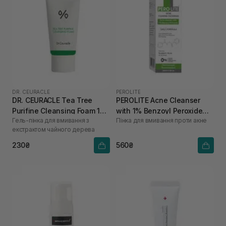
DR. CEURACLE
PEROLITE
DR. CEURACLE Tea Tree
PEROLITE Acne Cleanser
Purifine Cleansing Foam 10
with 1% Benzoyl Peroxide
Гель-пінка для вмивання з
Пінка для вмивання проти акне
мл
100 мл
екстрактом чайного дерева
230₴
560₴