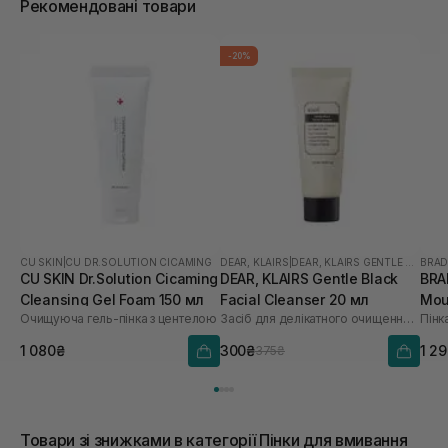
Рекомендовані товари
-20%
CU SKIN
|
CU DR.SOLUTION CICAMING
DEAR, KLAIRS
|
DEAR, KLAIRS GENTLE BLACK
BRA
CU SKIN Dr.Solution Cicaming
DEAR, KLAIRS Gentle Black
BRA
Cleansing Gel Foam 150 мл
Facial Cleanser 20 мл
Mou
Очищуюча гель-пінка з центелою
Засіб для делікатного очищення обличчя
Пінк
1 080₴
300₴
1 2
375₴
Товари зі знижками в категорії Пінки для вмивання