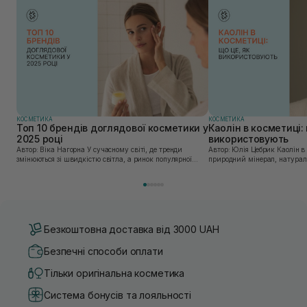
КОСМЕТИКА
КОСМЕТИКА
Топ 10 брендів доглядової косметики у
Каолін в косметиці: 
2025 році
використовують
Автор: Віка Нагорна У сучасному світі, де тренди
Автор: Юлія Цебрик Каолін в косметології – це
змінюються зі швидкістю світла, а ринок популярної
природний мінерал, натураль
косметики переповнений новими пропозиціями, вибір
безліч переваг для шкіри обл
засобу для себе стає справжнім викликом. 2025 р...
завдяки великій кількості ко
Безкоштовна доставка від 3000 UAH
Безпечні способи оплати
Тільки оригінальна косметика
Система бонусів та лояльності