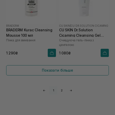
BRADERM
CU SKIN
|
CU DR.SOLUTION CICAMING
BRADERM Kurac Cleansing
CU SKIN Dr.Solution
Mousse 100 мл
Cicaming Cleansing Gel
Пінка для вмивання
Очищуюча гель-пінка з
Foam 150 мл
центелою
1 290₴
1 080₴
Показати більше
←
1
2
→