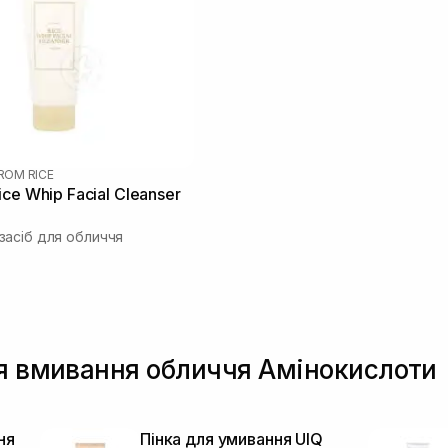
FROM RICE
ce Whip Facial Cleanser
асіб для обличчя
ля вмивання обличчя Амінокислоти
ня
Пінка для умивання UIQ