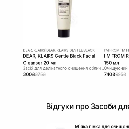
Пребіотики
(+1)
Пробіотики
(+2)
Прополіс
(+2)
Протеїни
(+1)
Розмарин
(+4)
Саліцилова кислота
(+23)
Транексамова кислота
(+1)
DEAR, KLAIRS
|
DEAR, KLAIRS GENTLE BLACK
I'M FROM
|
I'M 
Цинк
(+3)
DEAR, KLAIRS Gentle Black Facial
I'M FROM Ri
Чайне дерево
(+5)
Cleanser 20 мл
150 мл
Засіб для делікатного очищення обличчя
Очищуючий з
300₴
375₴
740₴
925₴
Відгуки про Засоби д
М`яка пінка для очищен