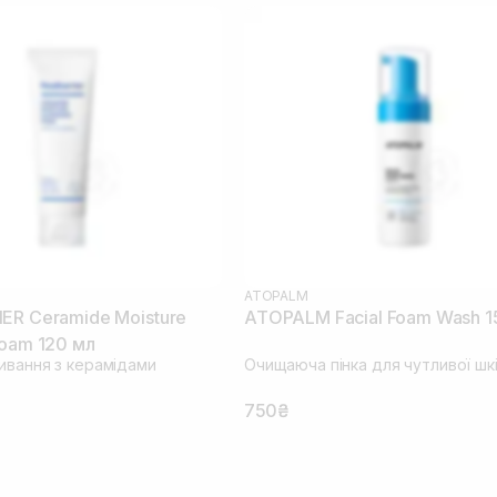
ATOPALM
ER Ceramide Moisture
ATOPALM Facial Foam Wash 1
Foam 120 мл
мивання з керамідами
Очищаюча пінка для чутливої шк
750₴