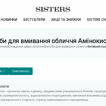
НОВИНКИ
БЕСТСЕЛЕРИ
АКЦІЇ ТА ЗНИЖКИ
SISTERS CH
би для вмивання обличчя Аміноки
|
|
|
метики
Очищення шкіри обличчя
Засоби для вмивання обличчя
Активний ко
и
Очистити всі
слоти
ти – органічні хімічні одиниці, завдяки яким утворюються білкові структу
ще утримувати вологу, відновлювати пошкодження, викликані вільними рад
о передчасного старіння і стресу навколишнього середовища.