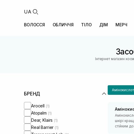
UA
ВОЛОССЯ
ОБЛИЧЧЯ
ТІЛО
ДІМ
МЕРЧ
Засо
Інтернет магазин кос
Амінокислот
БРЕНД
Arocell
(1)
Аміноки
Atopalm
(1)
Амінокисло
Dear, Klairs
(1)
шкірі кра
стійким д
Real Barrier
(1)