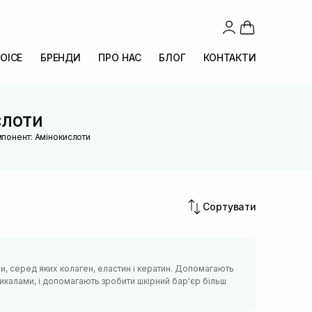
OICE
БРЕНДИ
ПРО НАС
БЛОГ
КОНТАКТИ
слоти
мпонент: Амінокислоти
Сортувати
ри, серед яких колаген, еластин і кератин. Допомагають
икалами, і допомагають зробити шкірний бар'єр більш