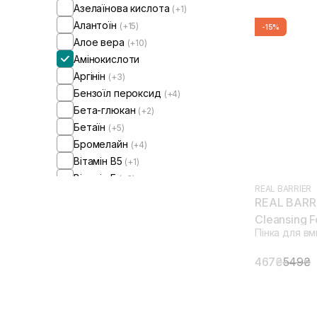
Азелаїнова кислота
(+1)
Алантоїн
(+15)
-15%
Алое вера
(+10)
Амінокислоти
Аргінін
(+3)
Бензоїл пероксид
(+4)
Бета-глюкан
(+2)
Бетаїн
(+5)
Бромелайн
(+4)
Вітамін B5
(+1)
Вітамін Е
(+3)
REAL BARRIER
Вітамін C
(+3)
REAL BARRI
Вітамін К
(+2)
Cleansing 
Гамамеліс
(+1)
Пінка для в
Гвайазулен
(+1)
467₴
549₴
Гіалуронова кислота
(+12)
Гідролізований колаген
(+1)
Гліцерин
(+13)
Гліколева кислота
(+2)