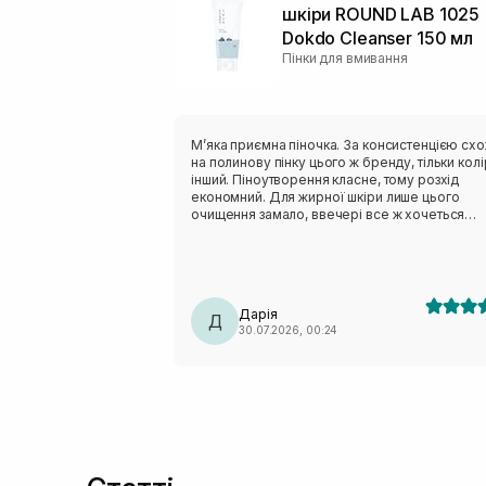
шкіри ROUND LAB 1025
Dokdo Cleanser 150 мл
Пінки для вмивання
Мʼяка приємна піночка. За консистенцією сх
на полинову пінку цього ж бренду, тільки колі
інший. Піноутворення класне, тому розхід
економний. Для жирної шкіри лише цього
очищення замало, ввечері все ж хочеться
чогось активнішого. Але після сонця навпаки,
дуже делікатно очищає, не пересушуючи шкі
На розацеа очисник не тригерив, отже тест н
чутливість пройшов успішно.
Дарія
Д
30.07.2026, 00:24