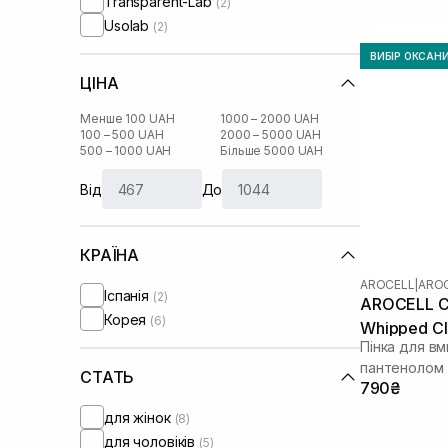
Transparent-Lab
(2)
Usolab
(2)
ВИБІР ОКСАН
ЦІНА
Менше 100 UAH
1000 – 2000 UAH
100 – 500 UAH
2000 – 5000 UAH
500 – 1000 UAH
Більше 5000 UAH
Від
До
КРАЇНА
AROCELL
|
AROC
Іспанія
(2)
AROCELL Ci
Корея
(6)
Whipped Cl
Пінка для в
пантенолом
СТАТЬ
790₴
для жінок
(8)
для чоловіків
(5)