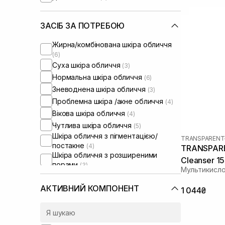
ЗАСІБ ЗА ПОТРЕБОЮ
Жирна/комбінована шкіра обличчя
(6)
Суха шкіра обличчя
(3)
Нормальна шкіра обличчя
(6)
Зневоднена шкіра обличчя
(3)
Проблемна шкіра /акне обличчя
(4)
Вікова шкіра обличчя
(4)
Чутлива шкіра обличчя
(5)
Шкіра обличчя з пігментацією/
TRANSPARENT
постакне
(4)
TRANSPARE
Шкіра обличчя з розширеними
Cleanser 1
порами
(3)
Мультикисло
АКТИВНИЙ КОМПОНЕНТ
1 044₴