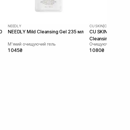
NEEDLY
CU SKIN
|
CU DR.SOLUTI
0
NEEDLY Mild Cleansing Gel 235 мл
CU SKIN Dr.Soluti
Cleansing Gel Foa
М'який очищуючий гель
Очищуюча гель-пінк
1 045₴
1 080₴