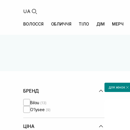
UA
ВОЛОССЯ
ОБЛИЧЧЯ
ТІЛО
ДІМ
МЕРЧ
для жінок
БРЕНД
Bilou
(13)
O’lysee
(9)
ЦІНА