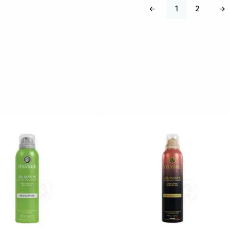
←
1
2
→