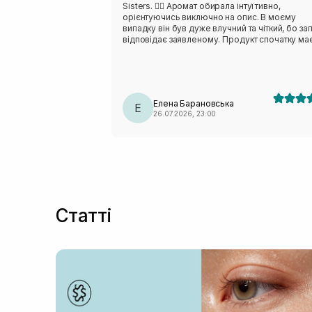
Sisters. ❤️‍🔥 Аромат обирала інтуїтивно,
орієнтуючись виключно на опис. В моєму
випадку він був дуже влучний та чіткий, бо за
відповідає заявленому. Продукт спочатку має
консистенцію гелю, а потім за декілька секун
перетворюється в щільну піну. Не скажу, що я
прихильниця пінок для тіла чи в цілому фанат
від такого формату, але цей продукт огортає
своїм ароматом. Використовую його час від
Елена Барановська
часу, коли хочеться чогось особливого.
Е
26.07.2026, 23:00
Статті