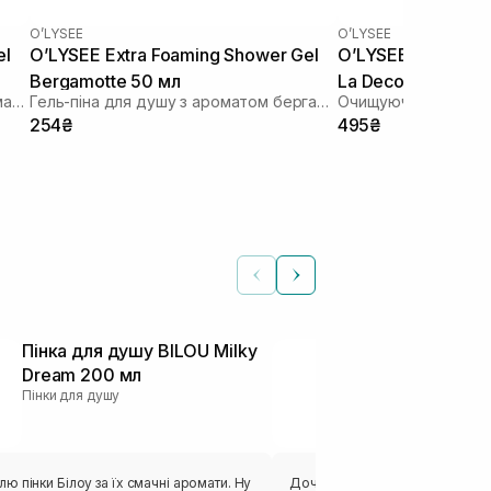
O’LYSEE
O’LYSEE
el
O’LYSEE Extra Foaming Shower Gel
O’LYSEE Extra Fo
Bergamotte 50 мл
La Decouverte 20
Гель-піна для душу з деревним ароматом
Гель-піна для душу з ароматом бергамоту
Очищуюча гель-пін
254₴
495₴
Пінка для душу BILOU Milky
Пінка для д
Dream 200 мл
Blossom 200
Пінки для душу
Пінки для душу
 пінки Білоу за їх смачні аромати. Ну
Дочка має, напевно, всі існуючі 