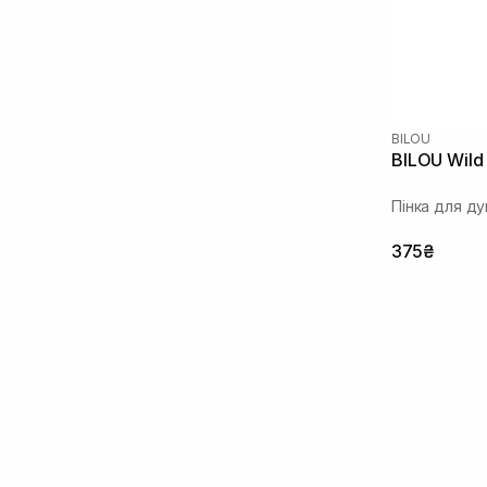
BILOU
BILOU Wild
Пінка для д
375₴