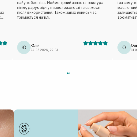
найулюбленіша. Неймовірний запах та текстура
і за саму т
пінки, дарує відчуття зволоженості та свіжості
має легкий
пах
після використання. Також запах якийсь час
залишаєтьс
тримається на тілі.
ароматизат
д
алергій чи
ію
Юлія
Ол
Ю
О
24.03.2026, 22:03
31.0