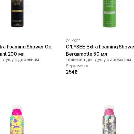
O’LYSEE
tra Foaming Shower Gel
O’LYSEE Extra Foaming Showe
tant 200 мл
Bergamotte 50 мл
ля душу з деревним
Гель-піна для душу з ароматом
бергамоту
254₴