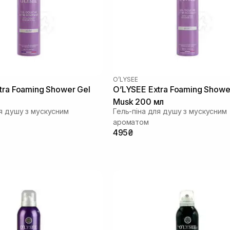
O’LYSEE
tra Foaming Shower Gel
O’LYSEE Extra Foaming Showe
л
Musk 200 мл
ля душу з мускусним
Гель-піна для душу з мускусним
ароматом
495₴