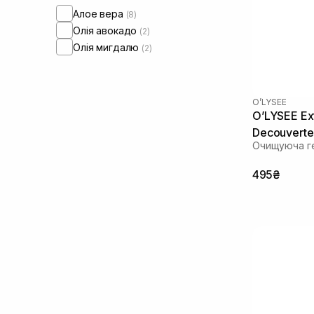
Алое вера
(8)
Олія авокадо
(2)
Олія мигдалю
(2)
O’LYSEE
O’LYSEE Ex
Decouverte
Очищуюча ге
495₴