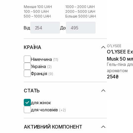
Менше 100 UAH
1000 – 2000 UAH
100 – 500 UAH
2000 – 5000 UAH
500 – 1000 UAH
Більше 5000 UAH
Від
До
O’LYSEE
КРАЇНА
O’LYSEE Ex
Musk 50 м
Німеччина
(11)
Гель-піна д
Україна
(2)
ароматом
Франція
(9)
254₴
СТАТЬ
для жінок
для чоловіків
(+2)
АКТИВНИЙ КОМПОНЕНТ