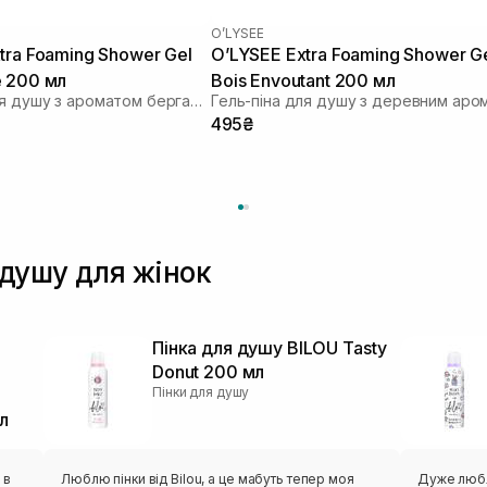
O’LYSEE
tra Foaming Shower Gel
O’LYSEE Extra Foaming Shower G
e 200 мл
Bois Envoutant 200 мл
Гель-піна для душу з ароматом бергамоту
495₴
 душу для жінок
Пінка для душу BILOU Tasty
Donut 200 мл
Пінки для душу
л
 в
Люблю пінки від Bilou, а це мабуть тепер моя
Дуже люблю