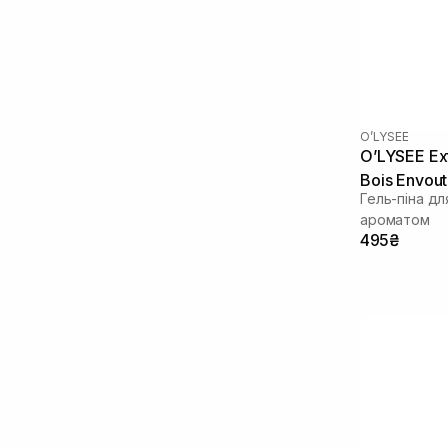
O’LYSEE
O’LYSEE Ex
Bois Envou
Гель-піна д
ароматом
495₴