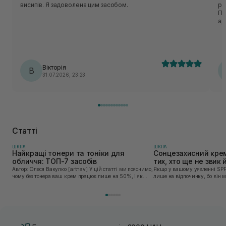
висипів. Я задоволена цим засобом.
ро
Пін
ар
еф
Кв
на
чоло
вз
Вікторія
В
після гелю.
31.07.2026, 23:23
ви
Статті
ШКIРА
ШКIРА
Найкращі тонери та тоніки для
Сонцезахисний крем
обличчя: ТОП-7 засобів
тих, хто ще не звик
Автор: Олеся Вакулко [artnav] У цій статті ми пояснимо,
Якщо у вашому уявленні SPF
чому без тонера ваш крем працює лише на 50%, і як
лише на відпочинку, бо він 
знайти засіб під потреби саме вашої шкіри. Хибною є
шкірі, може бути вибагливи
думка, що тонізація — це зайвий е...
чи скочується під макіяжем і