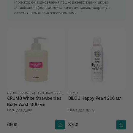
(прискорює відновлення пошкоджених клітин шкіри);
антивіковою (попереджає появу зморшок, покращує
еластичність шкіри) властивостями.
CRUMB
|
CRUMB WHITE STRAWBERRIES
BILOU
CRUMB White Strawberries
BILOU Happy Pearl 200 мл
Body Wash 300 мл
Гель для душу
Пінка для душу
660₴
375₴