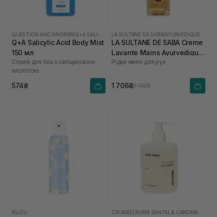
QUESTION AND ANSWER
|
Q+A SALICYLIC ACID
LA SULTANE DE SABA
|
AYURVEDIQUE
Q+A Salicylic Acid Body Mist
LA SULTANE DE SABA Creme
150 мл
Lavante Mains Ayurvedique
Спрей для тіла з саліциловою
Рідке мило для рук
200 мл
кислотою
574₴
1 706₴
2 132₴
BILOU
CRUMB
|
CRUMB SANTAL & CARDAMON