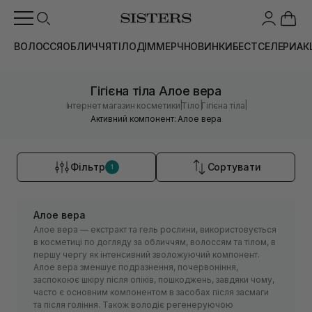
ВОЛОССЯ
ОБЛИЧЧЯ
ТІЛО
ДІМ
МЕРЧ
НОВИНКИ
БЕСТСЕЛЕРИ
АК
Гігієна тіла Алое вера
|
|
|
Інтернет магазин косметики
Тіло
Гігієна тіла
Активний компонент: Алое вера
Фільтр
Сортувати
1
Алое вера
Алое вера — екстракт та гель рослини, використовується
в косметиці по догляду за обличчям, волоссям та тілом, в
першу чергу як інтенсивний зволожуючий компонент.
Алое вера зменшує подразнення, почервоніння,
заспокоює шкіру після опіків, пошкоджень, завдяки чому,
часто є основним компонентом в засобах після засмаги
та після гоління. Також володіє регенеруючою