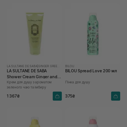
LA SULTANE DE SABA
|
GINGER GREEN TEA
BILOU
LA SULTANE DE SABA
BILOU Spread Love 200 мл
Shower Cream Ginger and
Крем для душу з ароматом
Пінка для душу
Green Tea 200 мл
зеленого чаю та імбиру
1 367₴
375₴