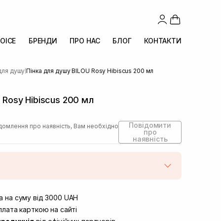
OICE
БРЕНДИ
ПРО НАС
БЛОГ
КОНТАКТИ
для душу
Пінка для душу BILOU Rosy Hibiscus 200 мл
|
 Rosy Hibiscus 200 мл
Повідомити
домлення про наявність, Вам необхідно
про
наявність
штою
Немає в наявності!
вул. Винниченка 4
 на суму від 3000 UAH
Немає в наявності!
ул. Академіка Підстригача, 1В
лата карткою на сайті
Немає в наявності!