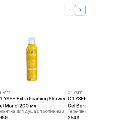
’LYSEE
O’LYSEE
’LYSEE Extra Foaming Shower
O’LYSEE Extra Foaming Show
el Monoї 200 мл
Gel Bergamotte 50 мл
Гель-піна для душа з тропічним ароматом
95₴
254₴