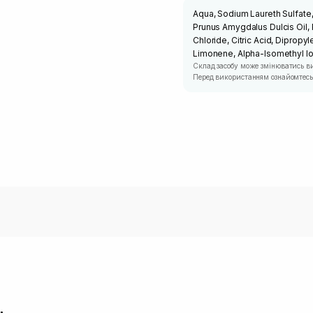
Aqua, Sodium Laureth Sulfat
Prunus Amygdalus Dulcis Oil, 
Chloride, Citric Acid, Dipropy
Limonene, Alpha-Isomethyl I
Склад засобу може змінюватись в
Перед використанням ознайомтесь 