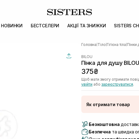
НОВИНКИ
БЕСТСЕЛЕРИ
АКЦІЇ ТА ЗНИЖКИ
SISTERS CH
Головна
Тіло
Гігієна тіла
Пінки 
|
|
|
BILOU
Пінка для душу BILOU
375₴
Щоб мати змогу отримати пові
увійти
або
зареєструватися
.
Як отримати товар
Доставка Новою По
Безкоштовна
Самовивіз м. Луцьк, 
доставка
Самовивіз м. Львів, в
Безпечна
та швидка оп
(Duck’s Lake)