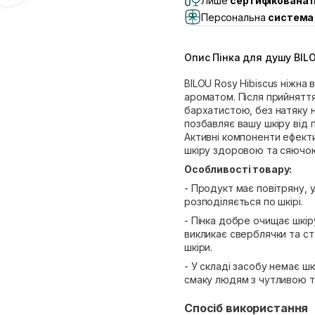
Лише
сертифікована 
Самовивіз м. Львів, в
Персональна
система 
Самовивіз м. Львів, 
Самовивіз м. Рівне, ву
Опис Пінка для душу BILO
Самовивіз м. Рівне, в
Екватор)
BILOU Rosy Hibiscus ніжна
ароматом. Після прийняття
бархатистою, без натяку на
позбавляє вашу шкіру від 
Активні компоненти ефекти
шкіру здоровою та сяючо
Особливості товару:
- Продукт має повітряну, 
розподіляється по шкірі.
- Пінка добре очищає шкіру
викликає сверблячки та ст
шкіри.
- У складі засобу немає ш
смаку людям з чутливою 
Спосіб використання