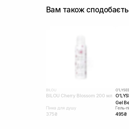
Вам також сподобаєть
BILOU
O’LYSE
BILOU Cherry Blossom 200 мл
O’LYS
Gel B
Пінка для душу
375₴
495₴