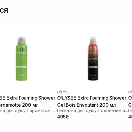
ся
E
O’LYSEE
O
EE Extra Foaming Shower
O’LYSEE Extra Foaming Shower
O
ergamotte 200 мл
Gel Bois Envoutant 200 мл
G
Гель-піна для душу з ароматом бергамоту
Гель-піна для душу з деревним ароматом
495₴
4