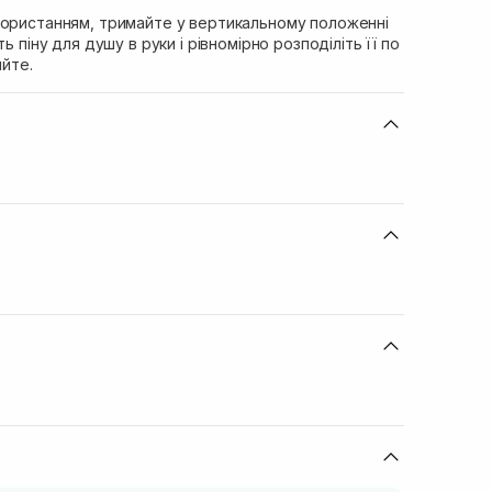
користанням, тримайте у вертикальному положенні
ь піну для душу в руки і рівномірно розподіліть її по
ийте.