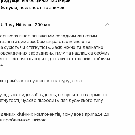
продукція
від офіційних партнерів
ул. Івана Франка 36
Немає в наявності!
бонусів
, лояльності та знижок
вул. Степана Бандери 45
Немає в наявності!
л. 16-го Липня, 15
Немає в наявності!
U Rosy Hibiscus 200 мл
ул. Кулика і Гудачека 23 (ТЦ
Немає в наявності!
 вершкова піна з вишуканим солодким квітковим
 ванни з цим засобом шкіра стає м'якою та
 сухість чи стягнутість. Засіб ніжно та делікатно
повсякденних забруднень, пилу та надлишків себуму.
вно звільняють пори від токсинів та шлаків, роблячи
ю.
ультрам'яку та пухнасту текстуру, легко
 від усіх видів забруднень, не сушить епідерміс, не
ягнутості, чудово підходить для будь-якого типу
кідливих хімічних компонентів, тому вона припаде до
та проблемною шкірою.