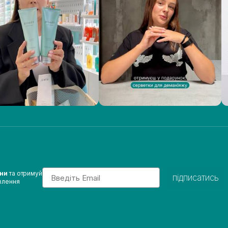
Email
ини
та отримуй
підписатись
влення