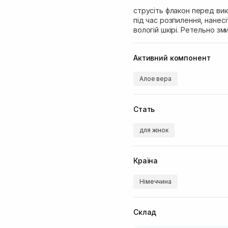
струсіть флакон перед ви
під час розпилення, нанесіт
вологій шкірі. Ретельно зм
Активний компонент
Алое вера
Стать
для жінок
Країна
Німеччина
Склад