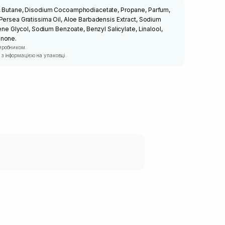
e, Butane, Disodium Cocoamphodiacetate, Propane, Parfum,
Persea Gratissima Oil, Aloe Barbadensis Extract, Sodium
lene Glycol, Sodium Benzoate, Benzyl Salicylate, Linalool,
onone.
иробником.
з інформацією на упаковці.