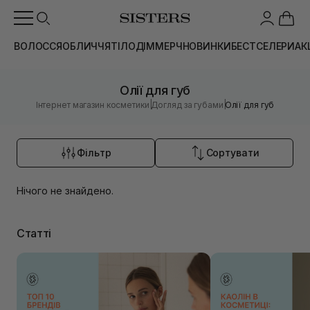
ВОЛОССЯ
ОБЛИЧЧЯ
ТІЛО
ДІМ
МЕРЧ
НОВИНКИ
БЕСТСЕЛЕРИ
АК
Олії для губ
|
|
Інтернет магазин косметики
Догляд за губами
Олії для губ
Фільтр
Сортувати
Нічого не знайдено.
Статті