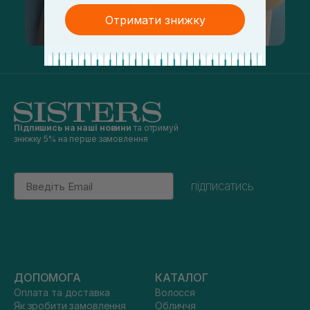
Отримати знижку
Підпишись на наші новини
та отримуй
знижку 5% на перше замовлення
Email
підписатись
ДОПОМОГА
КАТАЛОГ
Оплата та доставка
Волосся
Як зробити замовлення
Обличчя