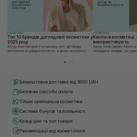
КОСМЕТИКА
КОСМЕТИКА
Топ 10 брендів доглядової косметики у
Каолін в косметиці: 
2025 році
використовують
Автор: Віка Нагорна У сучасному світі, де тренди
Автор: Юлія Цебрик Каолін в косметології – це
змінюються зі швидкістю світла, а ринок популярної
природний мінерал, натураль
косметики переповнений новими пропозиціями, вибір
безліч переваг для шкіри обл
засобу для себе стає справжнім викликом. 2025 р...
завдяки великій кількості ко
Безкоштовна доставка від 3000 UAH
Безпечні способи оплати
Тільки оригінальна косметика
Система бонусів та лояльності
Кращі ціни та топ товари
Рекомендації від косметологів