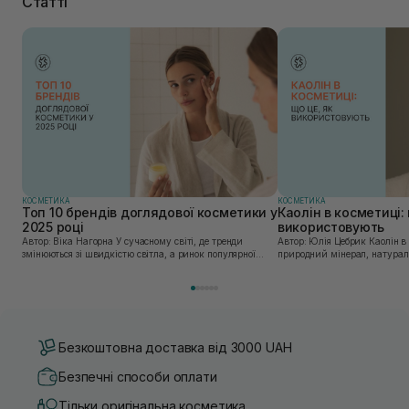
Статті
КОСМЕТИКА
КОСМЕТИКА
Топ 10 брендів доглядової косметики у
Каолін в косметиці: 
2025 році
використовують
Автор: Віка Нагорна У сучасному світі, де тренди
Автор: Юлія Цебрик Каолін в косметології – це
змінюються зі швидкістю світла, а ринок популярної
природний мінерал, натураль
косметики переповнений новими пропозиціями, вибір
безліч переваг для шкіри обл
засобу для себе стає справжнім викликом. 2025 р...
завдяки великій кількості ко
Безкоштовна доставка від 3000 UAH
Безпечні способи оплати
Тільки оригінальна косметика