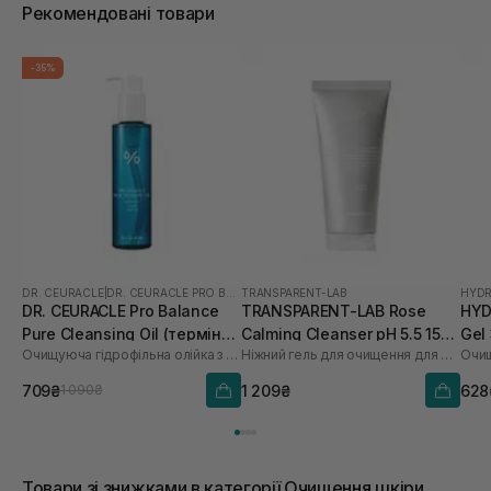
Рекомендовані товари
-35%
DR. CEURACLE
|
DR. CEURACLE PRO BALANCE
TRANSPARENT-LAB
HYDR
DR. CEURACLE Pro Balance
TRANSPARENT-LAB Rose
HYD
Pure Cleansing Oil (термін
Calming Cleanser pH 5.5 150
Gel
Очищуюча гідрофільна олійка з пробіотиками
Ніжний гель для очищення для обличчя
Очищ
до 01.27р.) 155 мл
мл
709₴
1 209₴
628
1 090₴
Товари зі знижками в категорії Очищення шкіри