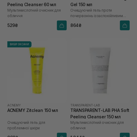
Peeling Cleanser 60 мл
Gel 150 мл
Мультикислотний очисник для
Очищуючий гель проти
обличчя
почервонінь із заспокійливим
ефектом
529₴
864₴
ВИБІР ОКСАНИ
ACNEMY
TRANSPARENT-LAB
ACNEMY Zitclean 150 мл
TRANSPARENT-LAB PHA Soft
Peeling Cleanser 150 мл
Очищуючий гель для
Мультикислотний очисник для
проблемної шкіри
обличчя