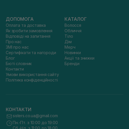
ДОПОМОГА
КАТАЛОГ
Оплата та доставка
Волосся
Як зробити замовлення
Обличчя
Відповіді на запитання
Тіло
Про нас
Дім
ЗМІ про нас
Мерч
Сертифікати та нагороди
Новинки
Блог
Акції та знижки
Бюті словник
Бренди
Контакти
Умови використання сайту
Політика конфіденційності
КОНТАКТИ
sisters.co.ua@gmail.com
Пн.-Пт. з 10:00 до 19:00
Сб.-Нд. з 11:00 до 18:00