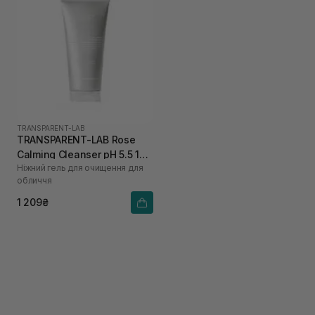
TRANSPARENT-LAB
TRANSPARENT-LAB Rose
Calming Cleanser pH 5.5 150
Ніжний гель для очищення для
мл
обличчя
1 209₴