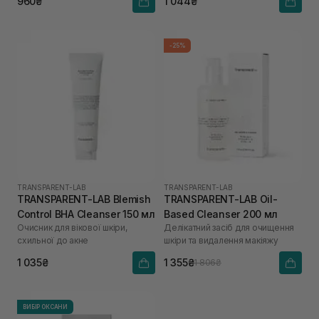
960₴
1 044₴
-25%
TRANSPARENT-LAB
TRANSPARENT-LAB
TRANSPARENT-LAB Blemish
TRANSPARENT-LAB Oil-
Control BHA Cleanser 150 мл
Based Cleanser 200 мл
Очисник для вікової шкіри,
Делікатний засіб для очищення
схильної до акне
шкіри та видалення макіяжу
1 035₴
1 355₴
1 806₴
ВИБІР ОКСАНИ