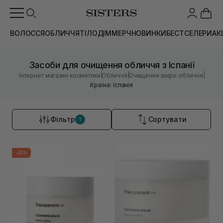
ВОЛОССЯ
ОБЛИЧЧЯ
ТІЛО
ДІМ
МЕРЧ
НОВИНКИ
БЕСТСЕЛЕРИ
АК
Засоби для очищення обличчя з Іспанії
|
|
|
Інтернет магазин косметики
Обличчя
Очищення шкіри обличчя
Країна: Іспанія
Фільтр
Сортувати
1
-25%