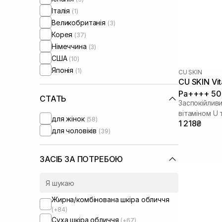
Італія
(1)
Великобританія
(3)
Корея
(37)
Німеччина
(3)
США
(10)
Японія
(1)
CU SKIN
CU SKIN Vi
Pa++++ 50
СТАТЬ
Заспокійлив
вітаміном U
для жінок
(58)
1 218₴
для чоловіків
(39)
ЗАСІБ ЗА ПОТРЕБОЮ
Жирна/комбінована шкіра обличчя
(+84)
Суха шкіра обличчя
(+67)