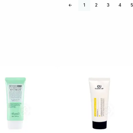
←
1
2
3
4
5