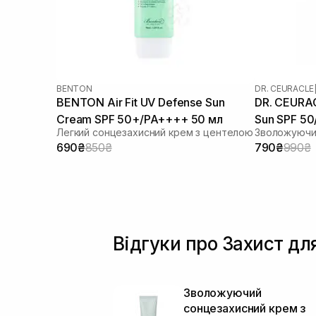
BENTON
DR. CEURACLE
BENTON Air Fit UV Defense Sun
DR. CEURAC
Cream SPF 50+/PA++++ 50 мл
Sun SPF 5
Легкий сонцезахисний крем з центелою
690₴
850₴
790₴
990₴
Відгуки про Захист дл
Зволожуючий
сонцезахисний крем з