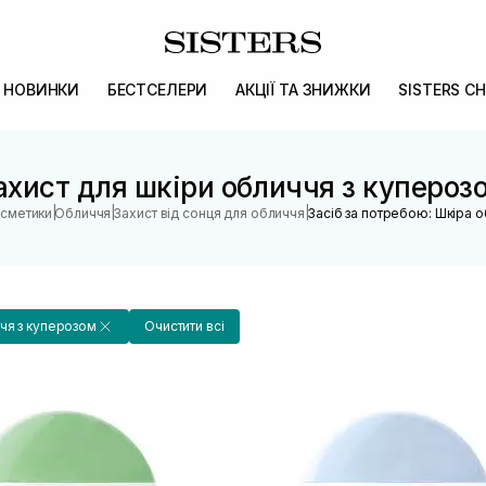
НОВИНКИ
БЕСТСЕЛЕРИ
АКЦІЇ ТА ЗНИЖКИ
SISTERS CH
ахист для шкіри обличчя з купероз
|
|
|
осметики
Обличчя
Захист від сонця для обличчя
Засіб за потребою: Шкіра 
чя з куперозом
Очистити всі