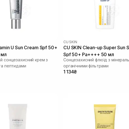
CU SKIN
tamin U Sun Cream Spf 50+
CU SKIN Clean-up Super Sun 
 мл
Spf 50+ Pa++++ 50 мл
ий сонцезахисний крем з
Сонцезахисний флюїд з мінерал
 та пептидами
органічними фільтрами
1 134₴