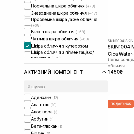
Нормальна шкіра обличчя
(+78)
Зневоднена шкіра обличчя
(+47)
Проблемна шкіра /акне обличчя
(+68)
Вікова шкіра обличчя
(+68)
Чутлива шкіра обличчя
(+68)
SKIN1004
|
Шкіра обличчя з куперозом
SKIN1004 M
Шкіра обличчя з пігментацією/
Cica Water
постакне
(+78)
Легка сонце
PA++++ 10
Шкіра обличчя з розширеними
обличчя
порами
(+59)
1 450₴
АКТИВНИЙ КОМПОНЕНТ
Шкіра обличчя з порушеним
барʼєром
(+45)
Шкіра обличчя з порушеним
мікробіомом
(+38)
Аденозин
(12)
Суха/зневоднена шкіра тіла
(+2)
Алантоїн
ПОДАРУНОК
(10)
Чутлива шкіра тіла
(+3)
Алое вера
(1)
Арбутин
(1)
Бета-глюкан
(1)
Біотин
(3)