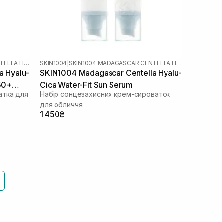
SKIN1004 MADAGASCAR CENTELLA HYALU-CICA
SKIN1004
|
SKIN1004 MADAGASCAR CENTELLA HYALU-CICA
a Hyalu-
SKIN1004 Madagascar Centella Hyalu-
50+
Cica Water-Fit Sun Serum
атка для
Набір сонцезахисних крем-сироваток
для обличчя
1 450₴