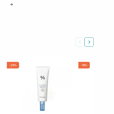
→
-20%
-18%