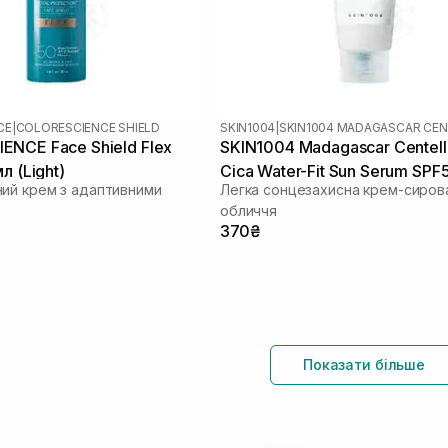
CE
|
COLORESCIENCE SHIELD
SKIN1004
|
NCE Face Shield Flex
SKIN1004 Madagascar Centell
л (Light)
Cica Water-Fit Sun Serum SPF
ий крем з адаптивними
Легка сонцезахисна крем-сиров
PA++++ 15 мл
обличчя
370₴
Показати більше