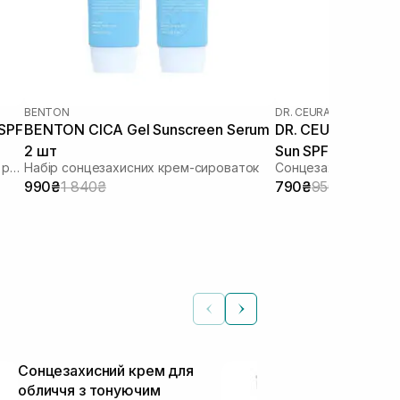
BENTON
DR. CEURACLE
|
DR. CEU
 SPF
BENTON CICA Gel Sunscreen Serum
DR. CEURACLE Cic
2 шт
Sun SPF 50+ PA++
Зволожуючий сонцезахисний крем з рослинним скваланом
Набір сонцезахисних крем-сироваток
Сонцезахисний вега
шкіри 50 мл
990₴
1 840₴
790₴
950₴
Сонцезахисний крем для
Заспокійлив
обличчя з тонуючим
сонцезахисн