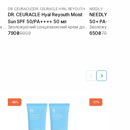
DR. CEURACLE
|
DR. CEURACLE HYAL REYOUTH
NEEDLY
DR. CEURACLE Hyal Reyouth Moist
NEEDLY Vegan Mild
Sun SPF 50/PA++++ 50 мл
50+ PA++++ 50 м
Сонцезахисний лосьйон з ліпосомами на стабільних фільтрах
Зволожуючий сонцезахисний крем для обличчя з гіалуроновою кислотою
790₴
990₴
650₴
790₴
-46%
-17%