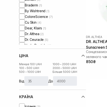
Braderm
(1)
By Wishtrend
(1)
ColoreScience
(7)
Cu Skin
(4)
Dear, Klairs
(1)
Dr. Althea
(2)
DR. ALTHEA
Dr. Ceuracle
(5)
DR. ALTHEA
HydroPeptide
(4)
Sunscreen
I'm From
(3)
Сонцезахисн
ЦІНА
Instytutum
зеленого ча
(2)
850₴
Isehan
(1)
Менше 100 UAH
1000 – 2000 UAH
Medik8
100 – 500 UAH
2000 – 5000 UAH
(1)
500 – 1000 UAH
Більше 5000 UAH
Needly
(2)
Purito
(2)
Від
До
Round Lab
(4)
Skin1004
(4)
КРАЇНА
Sorted Skin
(2)
Transparent-Lab
(3)
Іспанія
(3)