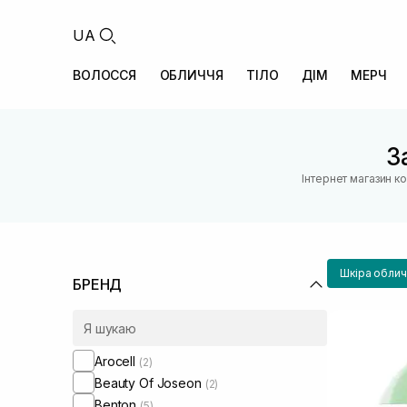
UA
ВОЛОССЯ
ОБЛИЧЧЯ
ТІЛО
ДІМ
МЕРЧ
З
Інтернет магазин к
Шкіра облич
БРЕНД
Arocell
(2)
Beauty Of Joseon
(2)
Benton
(5)