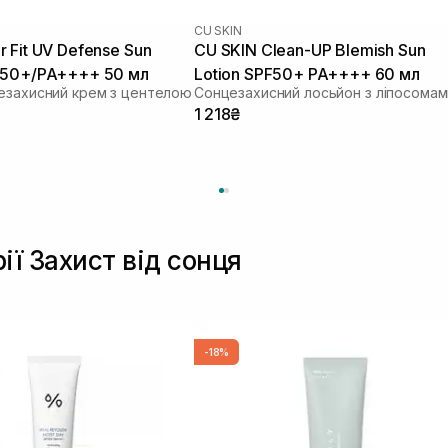
CU SKIN
 Fit UV Defense Sun
CU SKIN Clean-UP Blemish Sun
 50+/PA++++ 50 мл
Lotion SPF50+ PA++++ 60 мл
езахисний крем з центелою
1 218₴
ії Захист від сонця
-18%