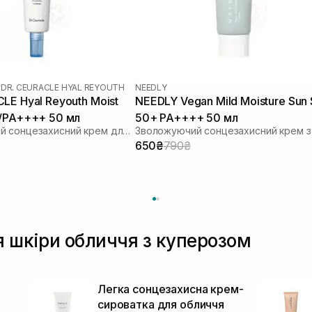
|
DR. CEURACLE HYAL REYOUTH
NEEDLY
LE Hyal Reyouth Moist
NEEDLY Vegan Mild Moisture Sun
0/PA++++ 50 мл
50+ PA++++ 50 мл
Зволожуючий сонцезахисний крем для обличчя з гіалуроновою кислотою
650₴
790₴
я шкіри обличчя з куперозом
Легка сонцезахисна крем-
сироватка для обличчя