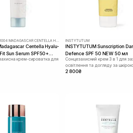
SKIN1004 MADAGASCAR CENTELLA HYALU-CICA
INSTYTUTUM
adagascar Centella Hyalu-
INSTYTUTUM Sunscription Dar
-Fit Sun Serum SPF50+
Defence SPF 50 NEW 50 мл
захисна крем-сироватка для
Сонцезахисний крем 3 в 1 для за
0 мл
освітлення та догляду за шкіро
2 800₴