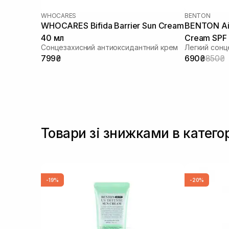
Пребіотики
(2)
WHOCARES
BENTON
Пробіотики
(2)
WHOCARES Bifida Barrier Sun Cream
BENTON Air
Розмарин
(2)
40 мл
Cream SPF
Сік гібіскуса
(1)
Сонцезахисний антиоксидантний крем
Легкий сонц
Сквалан
(3)
799₴
690₴
850₴
Токоферол
(8)
Транексамова кислота
(1)
Фітостероли
(2)
Товари зі знижками в категор
-19%
-20%