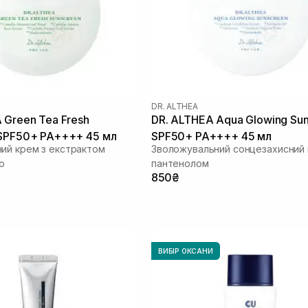
DR. ALTHEA
 Green Tea Fresh
DR. ALTHEA Aqua Glowing Su
 SPF50+ PA++++ 45 мл
SPF50+ PA++++ 45 мл
ий крем з екстрактом
Зволожувальний сонцезахисний 
ю
пантенолом
850₴
ВИБІР ОКСАНИ