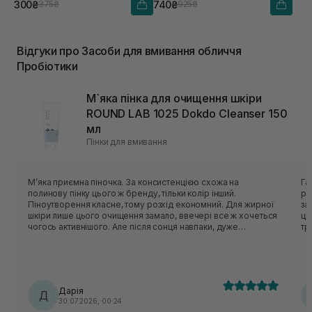
300₴
740₴
375₴
925₴
Відгуки про Засоби для вмивання обличчя
Пробіотики
М`яка пінка для очищення шкіри
ROUND LAB 1025 Dokdo Cleanser 150
мл
Пінки для вмивання
Мʼяка приємна піночка. За консистенцією схожа на
Гарн
полинову пінку цього ж бренду, тільки колір інший.
рі
Піноутворення класне, тому розхід економний. Для жирної
засобу. Аромат відс
шкіри лише цього очищення замало, ввечері все ж хочеться
ць
чогось активнішого. Але після сонця навпаки, дуже
тригерить. У с
делікатно очищає, не пересушуючи шкіру. На розацеа
то
очисник не тригерив, отже тест на чутливість пройшов
очисник. Із мі
успішно.
пр
крише
кр
Дарія
Д
30.07.2026, 00:24