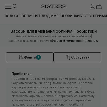
ВОЛОССЯ
ОБЛИЧЧЯ
ТІЛО
ДІМ
МЕРЧ
НОВИНКИ
БЕСТСЕЛЕРИ
АК
Засоби для вмивання обличчя Пробіотики
|
|
Інтернет магазин косметики
Очищення шкіри обличчя
|
Засоби для вмивання обличчя
Активний компонент: Пробіотики
Фільтр
Сортувати
1
Пробіотики
Пробіотики – це живі мікроорганізми мікробіому шкіри, які
надають лікувальний і профілактичний ефект на роговий
шар шкіри. Але що стосується косметики – тут по
законодавчим та технологічним причинам наявність будь-
яких, навіть корисних, бактерій неприпустимо. Саме тому
у формулах використовуються продукти їх переробки,
які не поступаються за ефективністю – постбіотики