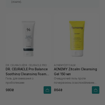
(лізати).
DR. CEURACLE
|
DR. CEURACLE PRO BALANCE
ACNEMY
|
ZITCALM
DR. CEURACLE Pro Balance
ACNEMY Zitcalm Cleansing
Soothing Cleansing Foam
Gel 150 мл
Гель для вмивання з
Очищуючий гель проти
150 мл
пробіотиками
почервонінь із заспокійливим
ефектом
980₴
864₴