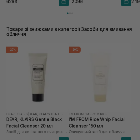
628₴
1 209₴
2 1
Товари зі знижками в категорії Засоби для вмивання
обличчя
-20%
-20%
DEAR, KLAIRS
|
DEAR, KLAIRS GENTLE BLACK
I'M FROM
|
I'M FROM RICE
DEAR, KLAIRS Gentle Black
I'M FROM Rice Whip Facial
Facial Cleanser 20 мл
Cleanser 150 мл
Засіб для делікатного очищення обличчя
Очищуючий засіб для обличчя