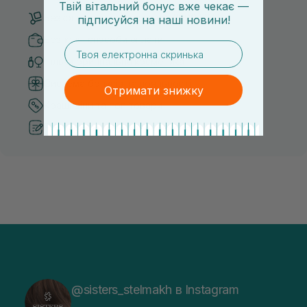
Твій вітальний бонус вже чекає —
Безкоштовна доставка від 3000 UAH
підписуйся
на
наші новини!
Безпечні способи оплати
email
Тільки оригінальна косметика
Система бонусів та лояльності
Отримати знижку
Кращі ціни та топ товари
Рекомендації від косметологів
@sisters_stelmakh в Instagram