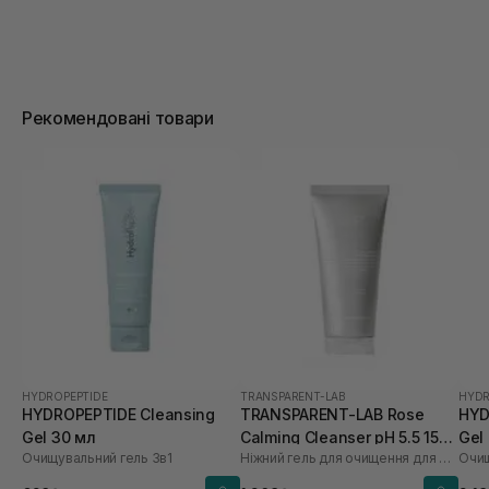
Рекомендовані товари
HYDROPEPTIDE
TRANSPARENT-LAB
HYDR
HYDROPEPTIDE Cleansing
TRANSPARENT-LAB Rose
HYD
Gel 30 мл
Calming Cleanser pH 5.5 150
Gel
Очищувальний гель 3в1
Ніжний гель для очищення для обличчя
Очищ
мл