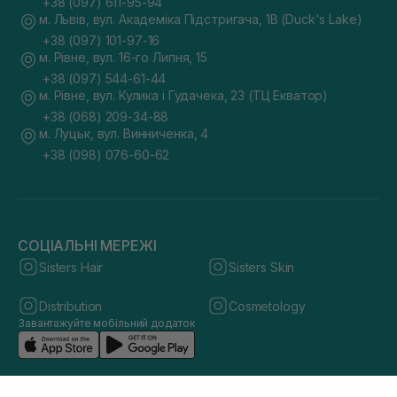
+38 (097) 611-95-94
м. Львів, вул. Академіка Підстригача, 1В (Duck's Lake)
+38 (097) 101-97-16
м. Рівне, вул. 16-го Липня, 15
+38 (097) 544-61-44
м. Рівне, вул. Кулика і Гудачека, 23 (ТЦ Екватор)
+38 (068) 209-34-88
м. Луцьк, вул. Винниченка, 4
+38 (098) 076-60-62
СОЦІАЛЬНІ МЕРЕЖІ
Sisters Hair
Sisters Skin
Distribution
Cosmetology
Завантажуйте мобільний додаток