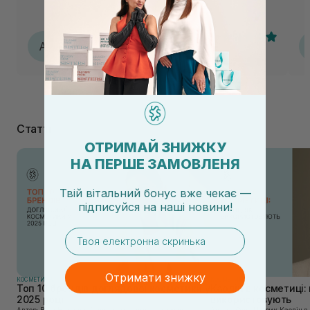
за
за
Анастасія
А
04.08.2026, 16:44
Статті
ОТРИМАЙ ЗНИЖКУ
НА ПЕРШЕ ЗАМОВЛЕНЯ
Твій вітальний бонус вже чекає —
підписуйся
на
наші новини!
email
Отримати знижку
КОСМЕТИКА
КОСМЕТИКА
Топ 10 брендів доглядової косметики у
Каолін в косметиці: 
2025 році
використовують