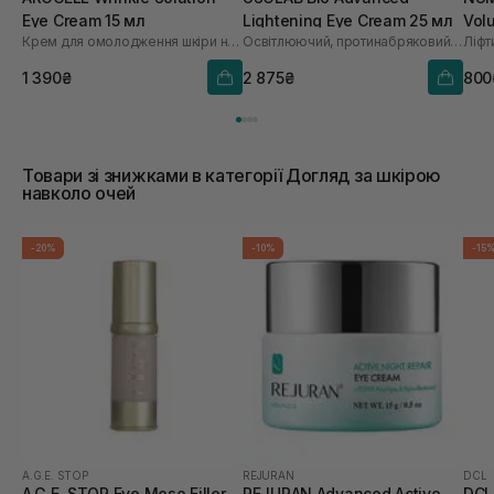
Eye Cream 15 мл
Lightening Eye Cream 25 мл
Vol
Крем для омолодження шкіри навколо очей
Освітлюючий, протинабряковий та омолоджуючий крем для очей
1 390₴
2 875₴
800
Товари зі знижками в категорії Догляд за шкірою
навколо очей
-20%
-10%
-15
A.G.E. STOP
REJURAN
DCL
A.G.E. STOP Eye Meso Filler
REJURAN Advanced Active
DCL