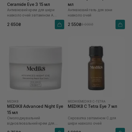
Ceramide Eye 3 15 мл
мл
Антивіковий крем для шкіри
Антивіковий гель для зони
навколо очей з вітаміном А
навколо очей
0,03%
2 650₴
2 550₴
3 000₴
MEDIK8
MEDIK8
|
MEDIK8 C-TETRA
MEDIK8 Advanced Night Eye
MEDIK8 C Tetra Eye 7 мл
15 мл
Омолоджувальний
Сироватка з вітаміном С для
відновлювальний крем для
шкіри навколо очей
шкіри навколо очей