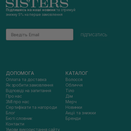
Підпишись на наші новини
та отримуй
знижку 5% на перше замовлення
Email
підписатись
ДОПОМОГА
КАТАЛОГ
Оплата та доставка
Волосся
Як зробити замовлення
Обличчя
Відповіді на запитання
Тіло
Про нас
Дім
ЗМІ про нас
Мерч
Сертифікати та нагороди
Новинки
Блог
Акції та знижки
Бюті словник
Бренди
Контакти
Умови використання сайту