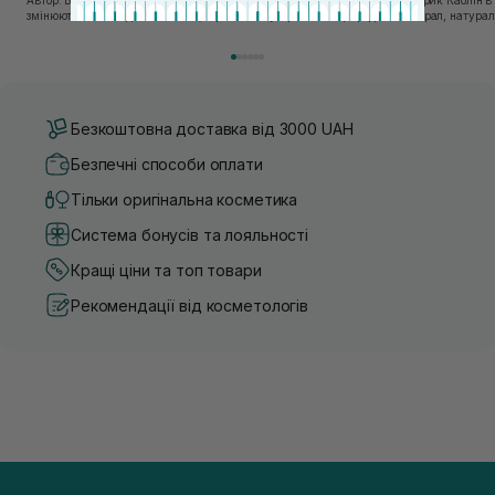
Автор: Віка Нагорна У сучасному світі, де тренди
Автор: Юлія Цебрик Каолін в косметології – це
змінюються зі швидкістю світла, а ринок популярної
природний мінерал, натураль
косметики переповнений новими пропозиціями, вибір
безліч переваг для шкіри обл
засобу для себе стає справжнім викликом. 2025 р...
завдяки великій кількості ко
Безкоштовна доставка від 3000 UAH
Безпечні способи оплати
Тільки оригінальна косметика
Система бонусів та лояльності
Кращі ціни та топ товари
Рекомендації від косметологів