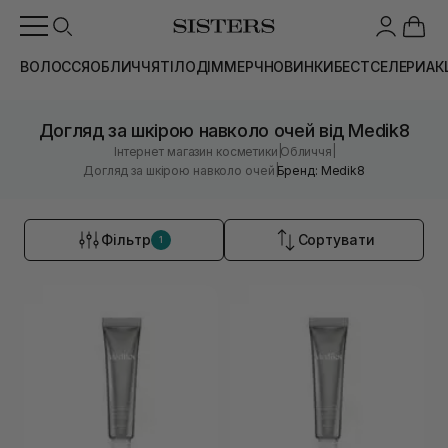
ВОЛОССЯ
ОБЛИЧЧЯ
ТІЛО
ДІМ
МЕРЧ
НОВИНКИ
БЕСТСЕЛЕРИ
АК
Догляд за шкірою навколо очей від Medik8
|
|
Інтернет магазин косметики
Обличчя
|
Догляд за шкірою навколо очей
Бренд: Medik8
Фільтр
Сортувати
1