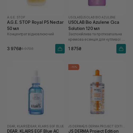
A.G.E. STOP
USOLAB
|
USOLAB BIO AZULENE
A.G.E. STOP Royal P5 Nectar
USOLAB Bio Azulene Cica
50 мл
Solution 120 мл
Концентрат відновлюючий
Заспокійлива та протизапальна
кремова есенція для чутливої та
проблемної шкіри
3 976₴
1 875₴
4 970₴
-15%
DEAR, KLAIRS
|
DEAR, KLAIRS EGF BLUE
JS DERMA
|
JS DERMA PROJECT EDITION
DEAR, KLAIRS EGF Blue AC
JS DERMA Project Edition