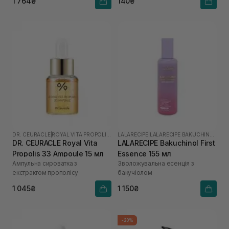
1 764₴
140₴
DR. CEURACLE
|
ROYAL VITA PROPOLIS 33
LALARECIPE
|
LALARECIPE BAKUCHINOL
DR. CEURACLE Royal Vita
LALARECIPE Bakuchinol First
Propolis 33 Ampoule 15 мл
Essence 155 мл
Ампульна сироватка з
Зволожувальна есенція з
екстрактом прополісу
бакучіолом
1 045₴
1 150₴
-20%