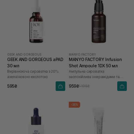
GEEK AND GORGEOUS
MANYO FACTORY
GEEK AND GORGEOUS aPAD
MANYO FACTORY Infusion
30 мл
Shot Ampoule 1DX 50 мл
Вирівнююча сироватка з 20%
Ампульна сироватка
азелаїновою кислотою
заспокійлива з керамідами та
гіалуроновою кислотою
595₴
959₴
1 199₴
-25%