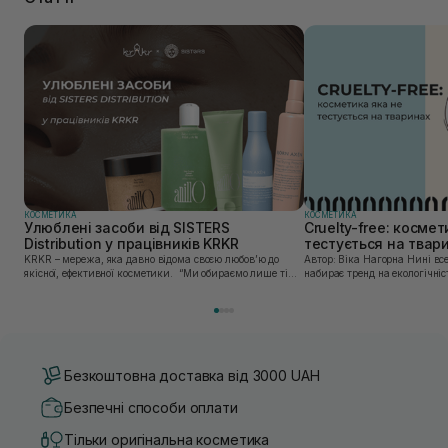
КОСМЕТИКА
КОСМЕТИКА
Улюблені засоби від SISTERS
Cruelty-free: космет
Distribution у працівників KRKR
тестується на твар
KRKR – мережа, яка давно відома своєю любов’ю до
Автор: Віка Нагорна Нині все більшої популярності
якісної, ефективної косметики. “Ми обираємо лише ті
набирає тренд на екологічніс
бренди, в яких впевнені — і які перевірили на собі. Одні
Це стосується і одягу, і харч
з таких — бренди, представлені SISTERS...
якою користуємось. Споживач
Безкоштовна доставка від 3000 UAH
Безпечні способи оплати
Тільки оригінальна косметика