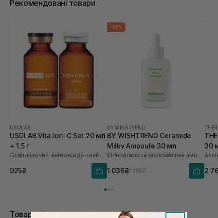
Рекомендовані товари
-20%
USOLAB
BY WISHTREND
THER
USOLAB Vita Ion-C Set 20 мл
BY WISHTREND Ceramide
THE
+ 1,5 г
Milky Ampoule 30 мл
30 
Освітлюючий, антиоксидантний та омолоджуючий набір
Відновлююча заспокійлива ампула для обличчя
925₴
1 036₴
2 7
1 295₴
Товари зі знижками в категорії Сироватки для