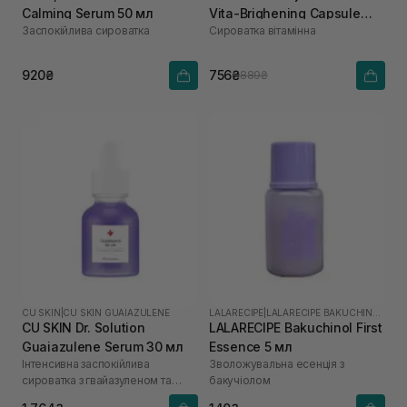
Calming Serum 50 мл
Vita-Brighening Capsule
Заспокійлива сироватка
Сироватка вітамінна
Ampoule 50 мл
920₴
756₴
889₴
CU SKIN
|
CU SKIN GUAIAZULENE
LALARECIPE
|
LALARECIPE BAKUCHINOL
CU SKIN Dr. Solution
LALARECIPE Bakuchinol First
Guaiazulene Serum 30 мл
Essence 5 мл
Інтенсивна заспокійлива
Зволожувальна есенція з
сироватка з гвайазуленом та
бакучіолом
троксерутином