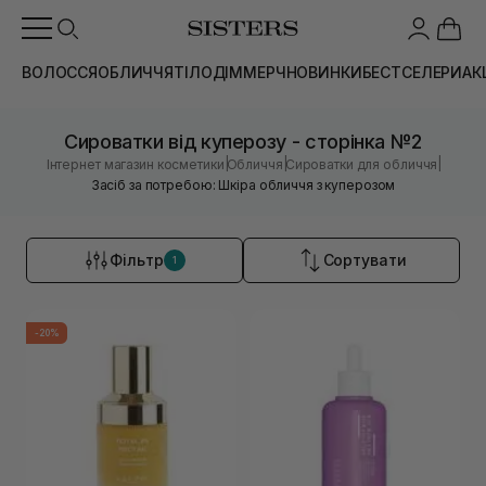
ВОЛОССЯ
ОБЛИЧЧЯ
ТІЛО
ДІМ
МЕРЧ
НОВИНКИ
БЕСТСЕЛЕРИ
АК
Сироватки від куперозу - сторінка №2
|
|
|
Інтернет магазин косметики
Обличчя
Сироватки для обличчя
Засіб за потребою: Шкіра обличчя з куперозом
Фільтр
Сортувати
1
-20%