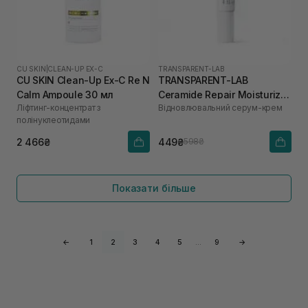
CU SKIN
|
CLEAN-UP EX-C
TRANSPARENT-LAB
CU SKIN Clean-Up Ex-C Re N
TRANSPARENT-LAB
Calm Ampoule 30 мл
Ceramide Repair Moisturizer
Ліфтинг-концентрат з
Відновлювальний серум-крем
10 мл
полінуклеотидами
2 466₴
449₴
598₴
Показати більше
←
1
2
3
4
5
…
9
→