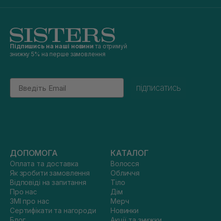
Підпишись на наші новини
та отримуй
знижку 5% на перше замовлення
Email
підписатись
ДОПОМОГА
КАТАЛОГ
Оплата та доставка
Волосся
Як зробити замовлення
Обличчя
Відповіді на запитання
Тіло
Про нас
Дім
ЗМІ про нас
Мерч
Сертифікати та нагороди
Новинки
Блог
Акції та знижки