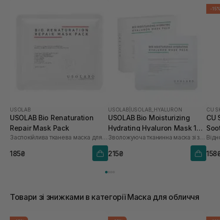
-15
USOLAB
USOLAB
|
USOLAB_HYALURON
CU S
USOLAB Bio Renaturation
USOLAB Bio Moisturizing
CU 
Repair Mask Pack
Hydrating Hyaluron Mask 1
Soo
Заспокійлива тканева маска для обличчя
Зволожуюча тканинна маска зі заспокійливою та антивіковою дією
Відн
шт
185₴
215₴
158
Товари зі знижками в категорії Маска для обличчя