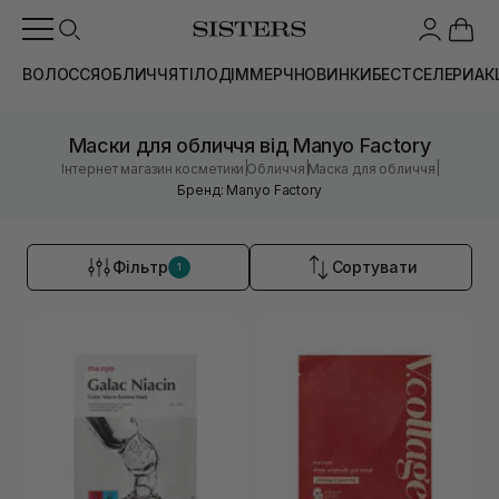
ВОЛОССЯ
ОБЛИЧЧЯ
ТІЛО
ДІМ
МЕРЧ
НОВИНКИ
БЕСТСЕЛЕРИ
АК
Маски для обличчя від Manyo Factory
|
|
|
Інтернет магазин косметики
Обличчя
Маска для обличчя
Бренд: Manyo Factory
Фільтр
Сортувати
1