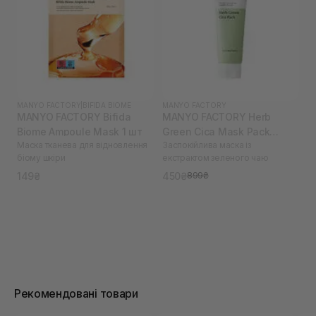
MANYO FACTORY
|
BIFIDA BIOME
MANYO FACTORY
MANYO FACTORY Bifida
MANYO FACTORY Herb
Biome Ampoule Mask 1 шт
Green Cica Mask Pack
Маска тканева для відновлення
Заспокійлива маска із
(термін до 03.26) 75 мл
біому шкіри
екстрактом зеленого чаю
149₴
450₴
899₴
Рекомендовані товари