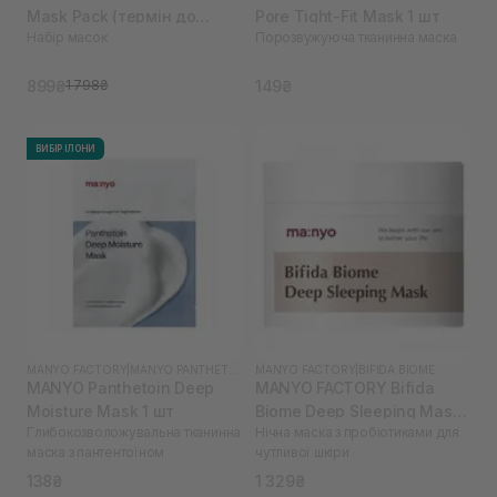
Mask Pack (термін до
Pore Tight-Fit Mask 1 шт
Набір масок
Порозвужуюча тканинна маска
03.26)
899₴
149₴
1 798₴
ВИБІР ІЛОНИ
MANYO FACTORY
|
MANYO PANTHETOIN
MANYO FACTORY
|
BIFIDA BIOME
MANYO Panthetoin Deep
MANYO FACTORY Bifida
Moisture Mask 1 шт
Biome Deep Sleeping Mask
Глибокозволожувальна тканинна
Нічна маска з пробіотиками для
100 мл
маска з пантентоїном
чутливої шкіри
138₴
1 329₴