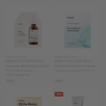
MANYO FACTORY
MANYO FACTORY
MANYO FACTORY Bifida
MANYO FACTORY Micro
Ampoule Wrap Mask 35 мл
Hyaluronic Essence Mask
Маска гідрогелева з
Тканинна маска для обличчя
1*25 мл
біфідобактеріями
199₴
189₴
-50%