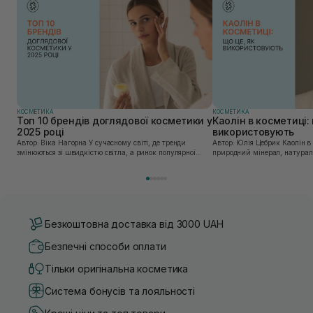
КОСМЕТИКА
КОСМЕТИКА
Топ 10 брендів доглядової косметики у
Каолін в косметиці: 
2025 році
використовують
Автор: Віка Нагорна У сучасному світі, де тренди
Автор: Юлія Цебрик Каолін в косметології – це
змінюються зі швидкістю світла, а ринок популярної
природний мінерал, натураль
косметики переповнений новими пропозиціями, вибір
безліч переваг для шкіри обл
засобу для себе стає справжнім викликом. 2025 р...
завдяки великій кількості ко
Безкоштовна доставка від 3000 UAH
Безпечні способи оплати
Тільки оригінальна косметика
Система бонусів та лояльності