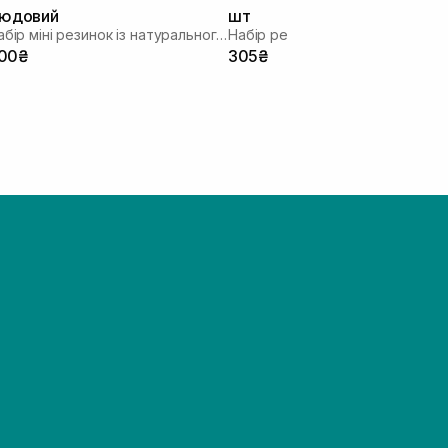
юдовий
шт
Набір міні резинок із натурального шовку
Набір резинок для волосся
00₴
305₴