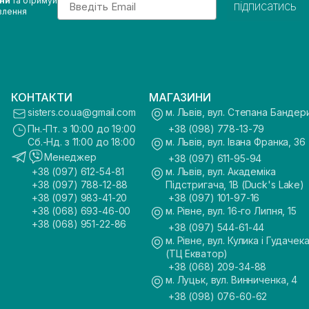
ини
та отримуй
підписатись
влення
КОНТАКТИ
МАГАЗИНИ
sisters.co.ua@gmail.com
м. Львів, вул. Степана Бандер
Пн.-Пт. з 10:00 до 19:00
+38 (098) 778-13-79
Сб.-Нд. з 11:00 до 18:00
м. Львів, вул. Івана Франка, 36
Менеджер
+38 (097) 611-95-94
+38 (097) 612-54-81
м. Львів, вул. Академіка
+38 (097) 788-12-88
Підстригача, 1В (Duck's Lake)
+38 (097) 983-41-20
+38 (097) 101-97-16
+38 (068) 693-46-00
м. Рівне, вул. 16-го Липня, 15
+38 (068) 951-22-86
+38 (097) 544-61-44
м. Рівне, вул. Кулика і Гудачека
(ТЦ Екватор)
+38 (068) 209-34-88
м. Луцьк, вул. Винниченка, 4
+38 (098) 076-60-62