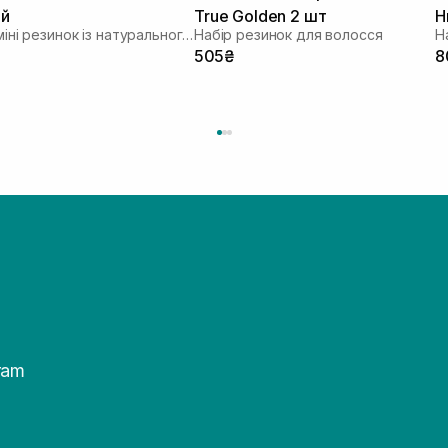
ий
True Golden 2 шт
Н
Набір міні резинок із натурального шовку
Набір резинок для волосся
505₴
8
ram