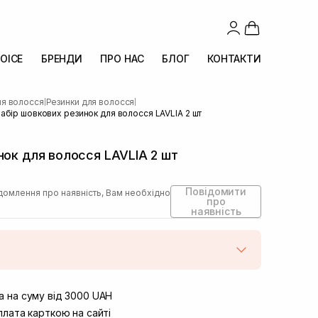
OICE
БРЕНДИ
ПРО НАС
БЛОГ
КОНТАКТИ
ля волосся
Резинки для волосся
|
|
абір шовкових резинок для волосся LAVLIA 2 шт
нок для волосся LAVLIA 2 шт
Повідомити
домлення про наявність, Вам необхідно
про
наявність
штою
Немає в наявності!
вул. Винниченка 4
 на суму від 3000 UAH
Немає в наявності!
ул. Академіка Підстригача, 1В
лата карткою на сайті
Немає в наявності!