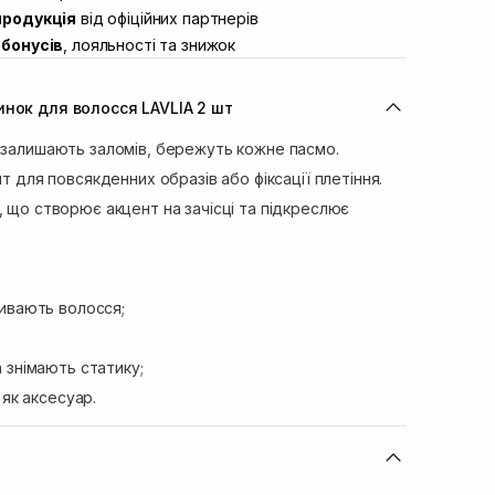
продукція
від офіційних партнерів
ул. Івана Франка 36
Немає в наявності!
бонусів
, лояльності та знижок
вул. Степана Бандери 45
Немає в наявності!
л. 16-го Липня, 15
Немає в наявності!
инок для волосся LAVLIA 2 шт
ул. Кулика і Гудачека 23 (ТЦ
Немає в наявності!
е залишають заломів, бережуть кожне пасмо.
нт для повсякденних образів або фіксації плетіння.
, що створює акцент на зачісці та підкреслює
ривають волосся;
 знімають статику;
 як аксесуар.