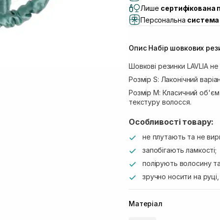
(Duck’s Lake)
Лише
сертифікована 
Самовивіз м. Львів, в
Персональна
система 
Самовивіз м. Львів, 
Самовивіз м. Рівне, ву
Опис Набір шовкових рез
Самовивіз м. Рівне, в
Екватор)
Шовкові резинки LAVLIA н
Розмір S: Лаконічний варіа
Розмір M: Класичний об'єм
текстуру волосся.
Особливості товару:
не плутають та не ви
запобігають ламкості;
полірують волосину та
зручно носити на руці,
Матеріал