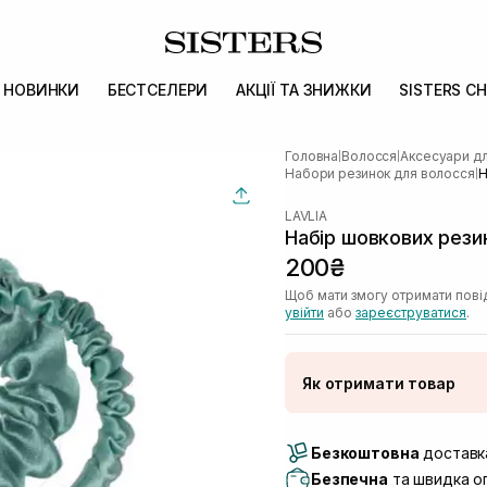
НОВИНКИ
БЕСТСЕЛЕРИ
АКЦІЇ ТА ЗНИЖКИ
SISTERS CH
Головна
Волосся
Аксесуари д
|
|
Набори резинок для волосся
Н
|
LAVLIA
Набір шовкових рези
200₴
Щоб мати змогу отримати пові
увійти
або
зареєструватися
.
Як отримати товар
Доставка Новою По
Безкоштовна
Самовивіз м. Луцьк, 
доставка
Самовивіз м. Львів, в
Безпечна
та швидка оп