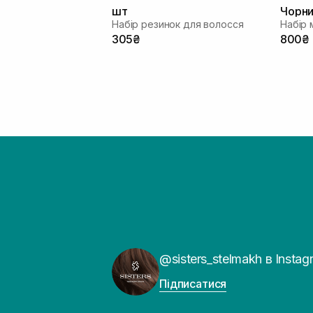
шт
Чорн
Набір резинок для волосся
305₴
800₴
@sisters_stelmakh в Instag
Підписатися