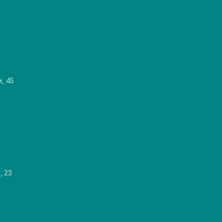
и, 45
, 23