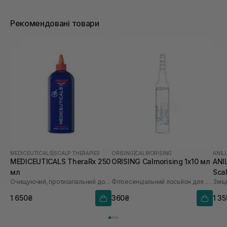
Рекомендовані товари
MEDICEUTICALS
|
SCALP THERAPIES
ORISING
|
CALMORISING
ANIL
MEDICEUTICALS TheraRx 250
ORISING Calmorising 1х10 мл
ANI
мл
Sca
Очищуючий, протизапальний догляд для шкіри голови та шкіри тіла
Фітоесенціальний лосьйон для чутливої шкіри
вип
1 650₴
360₴
1 3