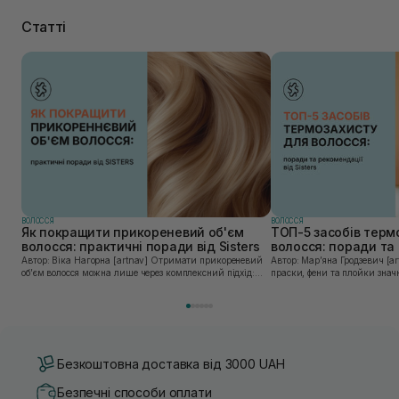
ко
за
Статті
го
ВОЛОССЯ
ВОЛОССЯ
Як покращити прикореневий об'єм
ТОП-5 засобів терм
волосся: практичні поради від Sisters
волосся: поради та 
Sisters
Автор: Віка Нагорна [artnav] Отримати прикореневий
Автор: Марʼяна Гродзевич [artnav] Сучасні 
об’єм волосся можна лише через комплексний підхід:
праски, фени та плойки знач
правильне очищення шкіри голови, грамотну техніку
економлять час для створення
сушіння та використання стайлінгу, який пі...
щоденному використанні цих 
Безкоштовна доставка від 3000 UAH
Безпечні способи оплати