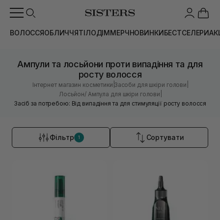
ВОЛОССЯ
ОБЛИЧЧЯ
ТІЛО
ДІМ
МЕРЧ
НОВИНКИ
БЕСТСЕЛЕРИ
АК
Ампули та лосьйони проти випадіння та для
росту волосся
|
|
Інтернет магазин косметики
Засоби для шкіри голови
|
Лосьйон/ Ампула для шкіри голови
Засіб за потребою: Від випадіння та для стимуляції росту волосся
Фільтр
Сортувати
1