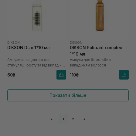
DIKSON
DIKSON
DIKSON Dsm 1*10 мл
DIKSON Polipant complex
1*10 мл
Ампули з плацентою для
Ампули для боротьби з
стимуляції росту та від випадіння
випадінням волосся
волосся
60₴
110₴
Показати більше
←
1
2
→