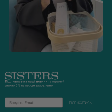
Підпишись на наші новини
та отримуй
знижку 5% на перше замовлення
Email
підписатись