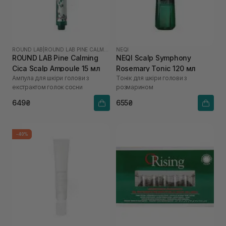
ROUND LAB
|
ROUND LAB PINE CALMING CICA
NEQI
ROUND LAB Pine Calming
NEQI Scalp Symphony
Cica Scalp Ampoule 15 мл
Rosemary Tonic 120 мл
Ампула для шкіри голови з
Тонік для шкіри голови з
екстрактом голок сосни
розмарином
649₴
655₴
-40%