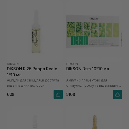
DIKSON
DIKSON
DIKSON R 25 Pappa Reale
DIKSON Dsm 10*10 мл
1*10 мл
Ампули для стимуляції росту та
Ампули з плацентою для
від випадіння волосся
стимуляції росту та від випадіння
волосся
60₴
510₴