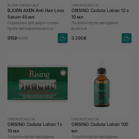
BJORN AXEN
|
SCALP
ORISING
|
CADUTA
BJORN AXEN Anti Hair Loss
ORISING Caduta Lotion 12 х
Serum 45 мл
10 мл
Сироватка для шкіри голови
Лосьйон проти випадіння
проти випадіння волосся
волосся
915₴
3 290₴
1 525₴
ORISING
|
CADUTA
ORISING
|
CADUTA
ORISING Caduta Lotion 1 х
ORISING Caduta Lotion 100
10 мл
мл
Лосьйон проти випадіння
Лосьйон проти випадіння