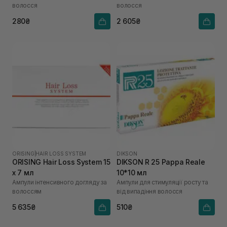
волосся
волосся
280₴
2 605₴
ORISING
|
HAIR LOSS SYSTEM
DIKSON
ORISING Hair Loss System 15
DIKSON R 25 Pappa Reale
х 7 мл
10*10 мл
Ампули інтенсивного догляду за
Ампули для стимуляції росту та
волоссям
від випадіння волосся
5 635₴
510₴