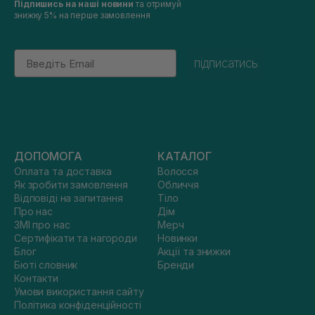
Підпишись на наші новини
та отримуй
знижку 5% на перше замовлення
Email
підписатись
ДОПОМОГА
КАТАЛОГ
Оплата та доставка
Волосся
Як зробити замовлення
Обличчя
Відповіді на запитання
Тіло
Про нас
Дім
ЗМІ про нас
Мерч
Сертифікати та нагороди
Новинки
Блог
Акції та знижки
Бюті словник
Бренди
Контакти
Умови використання сайту
Політика конфіденційності