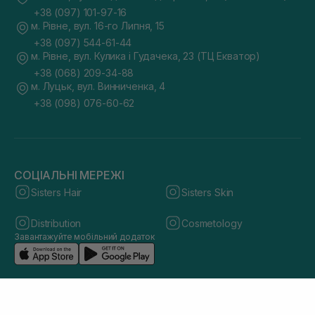
+38 (097) 101-97-16
м. Рівне, вул. 16-го Липня, 15
+38 (097) 544-61-44
м. Рівне, вул. Кулика і Гудачека, 23 (ТЦ Екватор)
+38 (068) 209-34-88
м. Луцьк, вул. Винниченка, 4
+38 (098) 076-60-62
СОЦІАЛЬНІ МЕРЕЖІ
Sisters Hair
Sisters Skin
Distribution
Cosmetology
Завантажуйте мобільний додаток