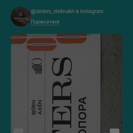
@sisters_stelmakh в Instagram
Підписатися