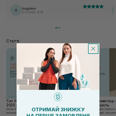
Андріяна
А
21.07.2026, 13:55
Статті
КОСМЕТИКА
КОСМЕТИКА
Топ 10 брендів доглядової косметики у
Каолін в косметиці: 
2025 році
використовують
ОТРИМАЙ ЗНИЖКУ
Автор: Віка Нагорна У сучасному світі, де тренди
Автор: Юлія Цебрик Каолін в косметології – це
змінюються зі швидкістю світла, а ринок популярної
природний мінерал, натураль
НА ПЕРШЕ ЗАМОВЛЕНЯ