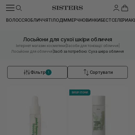
ВОЛОССЯ
ОБЛИЧЧЯ
ТІЛО
ДІМ
МЕРЧ
НОВИНКИ
БЕСТСЕЛЕРИ
АК
Лосьйони для сухої шкіри обличчя
|
|
Інтернет магазин косметики
Засоби для тонізації обличчя
|
Лосьйони для обличчя
Засіб за потребою: Суха шкіра обличчя
Фільтр
Сортувати
1
ВИБІР ІЛОНИ