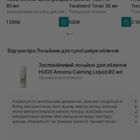
80 мл
Treatment Toner 30 мл
Tre
Заспокійливий лосьйон для обличчя
Тонізуючий лосьйон
Тоні
1 590₴
630₴
2 1
Відгуки про Лосьйони для сухої шкіри обличчя
Заспокійливий лосьйон для обличчя
HUGS Annona Calming Liquid 80 мл
Лосьйони для обличчя
Користуюся засобом вже деякий час, мені він сподобався.
Ем
Влітку використовую його зранку замість крему, ввечері
рі
можу використовувати замість тонера, особливо коли
Дл
використовую активи. Має легку молочкову текстуру,
ті
швидко вбирається і не залишає липкості. Аромат трохи
на
незвичний - нагадує суміш трав:)
до
ге
на