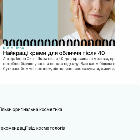
КОСМЕТИКА
Найкращі креми для обличчя після 40
Автор: Ілона Сич Шкіра після 40 досі красива та молода, просто їй
потрібно більше уваги та нового підходу. Ваш крем більше не може
бути засобом «ні про що», він повинен зволожувати, живити, покр...
Тільки оригінальна косметика
Рекомендації від косметологів