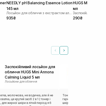
ner
NEEDLY pH Balancing Essence Lotion
HUGS Mini Annona 
145 мл
мл
Лосьйон для обличчя з екстрактом альбатрела
Заспокійливий лось
935₴
290₴
Заспокійливий лосьйон для
Тонізуючий 
обличчя HUGS Mini Annona
HYDROPEPTI
Calming Liquid 5 мл
Treatment T
Лосьйони для обличчя
Лосьйони для о
егка, молочкова, не водичка, але й не
Тонік сподобався тим як освіж
ватка, це крутий засіб 2 в 1 ( тонер і
гарний квітковий аромат, гарн
, для жирної шкіри в літній період я б
шкіру до наступних етапів. Р