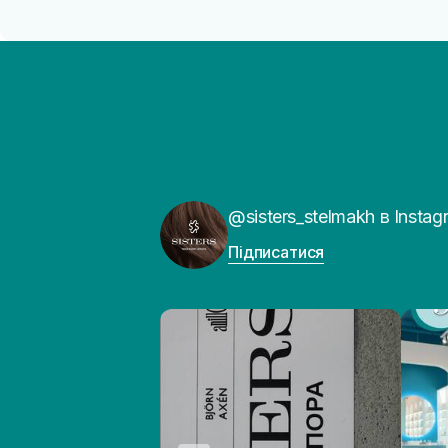
@sisters_stelmakh в Instag
Підписатися