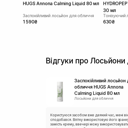
HUGS Annona Calming Liquid 80 мл
HYDROPEPT
30 мл
Заспокійливий лосьйон для обличчя
Тонізуючий 
1 590₴
630₴
Відгуки про Лосьйони
Заспокійливий лосьйон 
обличчя HUGS Annona
Calming Liquid 80 мл
Лосьйони для обличчя
Користуюся засобом вже деякий час, мені ві
сподобався. Влітку використовую його зранк
замість крему, ввечері можу використовуват