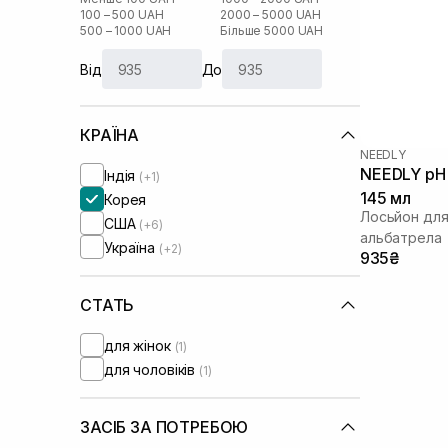
100 – 500 UAH
2000 – 5000 UAH
500 – 1000 UAH
Більше 5000 UAH
Від
До
КРАЇНА
NEEDLY
NEEDLY pH 
Індія
(+1)
145 мл
Корея
Лосьйон для
США
(+6)
альбатрела
Україна
(+2)
935₴
СТАТЬ
для жінок
(1)
для чоловіків
(1)
ЗАСІБ ЗА ПОТРЕБОЮ