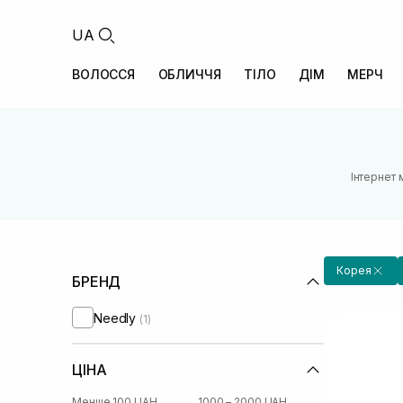
UA
ВОЛОССЯ
ОБЛИЧЧЯ
ТІЛО
ДІМ
МЕРЧ
Інтернет 
Корея
БРЕНД
Needly
(1)
ЦІНА
Менше 100 UAH
1000 – 2000 UAH