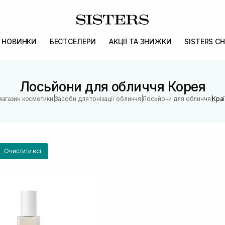
НОВИНКИ
БЕСТСЕЛЕРИ
АКЦІЇ ТА ЗНИЖКИ
SISTERS CH
Лосьйони для обличчя Корея
|
|
|
магазин косметики
Засоби для тонізації обличчя
Лосьйони для обличчя
Краї
Очистити всі