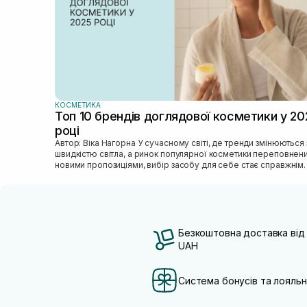
КОСМЕТИКА
Топ 10 брендів доглядової косметики у 20
році
Автор: Віка Нагорна У сучасному світі, де тренди змінюються зі
швидкістю світла, а ринок популярної косметики переповнен
новими пропозиціями, вибір засобу для себе стає справжнім
викликом. 2025 р...
Безкоштовна доставка від
UAH
Система бонусів та лояльн