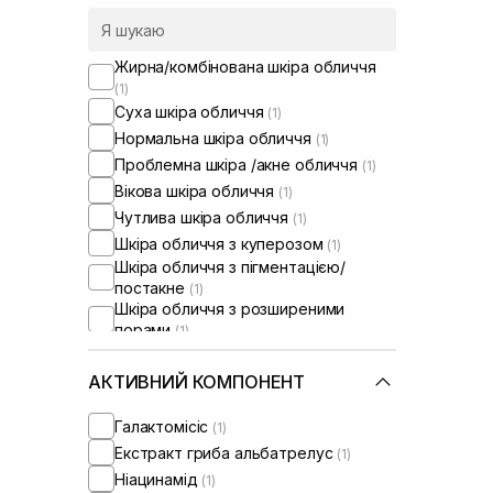
Жирна/комбінована шкіра обличчя
(1)
Суха шкіра обличчя
(1)
Нормальна шкіра обличчя
(1)
Проблемна шкіра /акне обличчя
(1)
Вікова шкіра обличчя
(1)
Чутлива шкіра обличчя
(1)
Шкіра обличчя з куперозом
(1)
Шкіра обличчя з пігментацією/
постакне
(1)
Шкіра обличчя з розширеними
порами
(1)
Шкіра обличчя з порушеним
барʼєром
(1)
АКТИВНИЙ КОМПОНЕНТ
Шкіра обличчя з порушеним
мікробіомом
(1)
Галактомісіс
(1)
Екстракт гриба альбатрелус
(1)
Ніацинамід
(1)