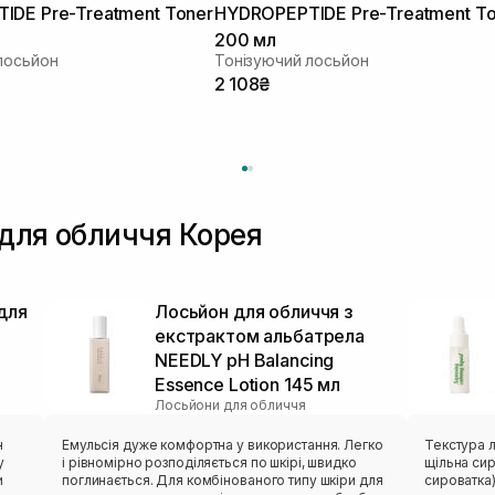
IDE Pre-Treatment Toner
HYDROPEPTIDE Pre-Treatment To
200 мл
лосьйон
Тонізуючий лосьйон
2 108₴
 для обличчя Корея
для
Лосьйон для обличчя з
екстрактом альбатрела
NEEDLY pH Balancing
Essence Lotion 145 мл
Лосьйони для обличчя
н
Емульсія дуже комфортна у використання. Легко
Текстура л
у
і рівномірно розподіляється по шкірі, швидко
щільна сиро
и
поглинається. Для комбінованого типу шкіри для
сироватка)