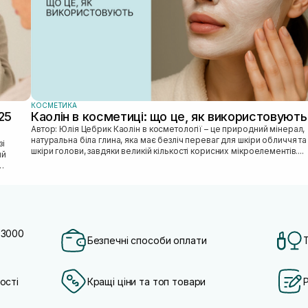
КОСМЕТИКА
25
Каолін в косметиці: що це, як використовують
Автор: Юлія Цебрик Каолін в косметології – це природний мінерал,
натуральна біла глина, яка має безліч переваг для шкіри обличчя та
шкіри голови, завдяки великій кількості корисних мікроелементів....
ий
 3000
Безпечні способи оплати
ості
Кращі ціни та топ товари