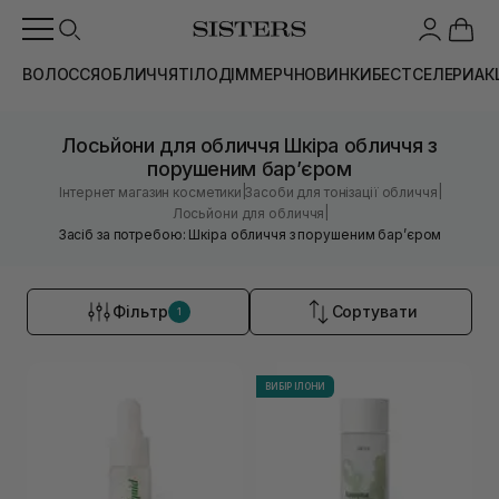
ВОЛОССЯ
ОБЛИЧЧЯ
ТІЛО
ДІМ
МЕРЧ
НОВИНКИ
БЕСТСЕЛЕРИ
АК
Лосьйони для обличчя Шкіра обличчя з
порушеним барʼєром
|
|
Інтернет магазин косметики
Засоби для тонізації обличчя
|
Лосьйони для обличчя
Засіб за потребою: Шкіра обличчя з порушеним барʼєром
Фільтр
Сортувати
1
ВИБІР ІЛОНИ