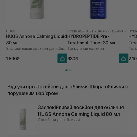
HUGS
HYDROPEPTIDE
|
HYDROPEPTIDE ANTI-WRINKLE
HYDR
HUGS Annona Calming Liquid
HYDROPEPTIDE Pre-
HYD
80 мл
Treatment Toner 30 мл
Tre
Заспокійливий лосьйон для обличчя
Тонізуючий лосьйон
Тоні
1 590₴
630₴
2 1
Відгуки про Лосьйони для обличчя Шкіра обличчя з
порушеним барʼєром
Заспокійливий лосьйон для обличчя
HUGS Annona Calming Liquid 80 мл
Лосьйони для обличчя