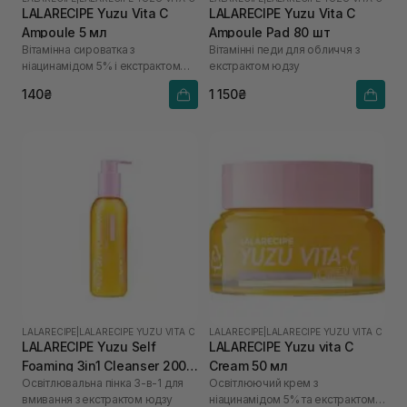
LALARECIPE Yuzu Vita C
LALARECIPE Yuzu Vita C
Ampoule 5 мл
Ampoule Pad 80 шт
Вітамінна сироватка з
Вітамінні педи для обличчя з
ніацинамідом 5% і екстрактом
екстрактом юдзу
юдзу
140₴
1 150₴
LALARECIPE
|
LALARECIPE YUZU VITA C
LALARECIPE
|
LALARECIPE YUZU VITA C
LALARECIPE Yuzu Self
LALARECIPE Yuzu vita C
Foaming 3in1 Cleanser 200
Cream 50 мл
Освітлювальна пінка 3-в-1 для
Освітлюючий крем з
мл
вмивання з екстрактом юдзу
ніацинамідом 5% та екстрактом