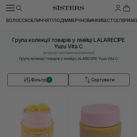
ВОЛОССЯ
ОБЛИЧЧЯ
ТІЛО
ДІМ
МЕРЧ
НОВИНКИ
БЕСТСЕЛЕРИ
АК
Група колекції товарів у лінійці LALARECIPE
Yuzu Vita C
|
Інтернет магазин косметики
Група колекції товарів у лінійці LALARECIPE Yuzu Vita C
Фільтр
Сортувати
1