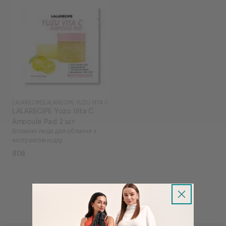
LALARECIPE
|
LALARECIPE YUZU VITA C
LALARECIPE Yuzu Vita C
Ampoule Pad 2 шт
Вітамінні педи для обличчя з
екстрактом юдзу
80₴