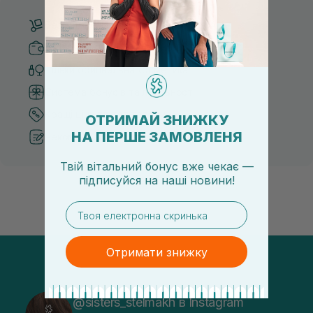
Безкоштовна доставка від 3000 UAH
Безпечні способи оплати
Тільки оригінальна косметика
Система бонусів та лояльності
Кращі ціни та топ товари
ОТРИМАЙ ЗНИЖКУ
НА ПЕРШЕ ЗАМОВЛЕНЯ
Рекомендації від косметологів
Твій вітальний бонус вже чекає —
підписуйся
на
наші новини!
email
Отримати знижку
@sisters_stelmakh в Instagram