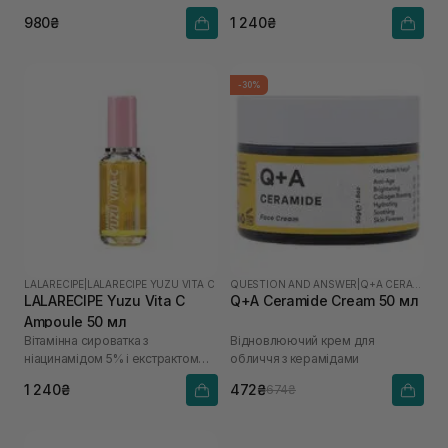
юдзу
980₴
1 240₴
-30%
LALARECIPE
|
LALARECIPE YUZU VITA C
QUESTION AND ANSWER
|
Q+A CERAMIDE
LALARECIPE Yuzu Vita C
Q+A Ceramide Cream 50 мл
Ampoule 50 мл
Вітамінна сироватка з
Відновлюючий крем для
ніацинамідом 5% і екстрактом
обличчя з керамідами
юдзу
1 240₴
472₴
674₴