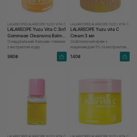
LALARECIPE
|
LALARECIPE YUZU VITA C
LALARECIPE
|
LALARECIPE YUZU VITA C
LALARECIPE Yuzu Vita C 3in1
LALARECIPE Yuzu vita C
Gommage Cleansing Balm
Cream 3 мл
Очищувальний бальзам-гоммаж
Освітлюючий крем з
50 мл
з екстрактом юдзу
ніацинамідом 5% та екстрактом
юдзу
980₴
140₴
LALARECIPE
|
LALARECIPE YUZU VITA C
LALARECIPE
|
LALARECIPE YUZU VITA C