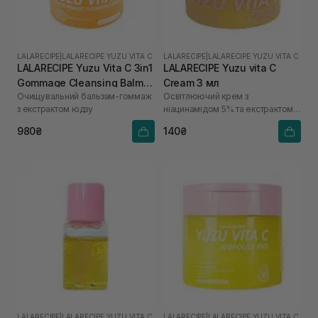
LALARECIPE
|
LALARECIPE YUZU VITA C
LALARECIPE
|
LALARECIPE YUZU VITA C
LALARECIPE Yuzu Vita C 3in1
LALARECIPE Yuzu vita C
Gommage Cleansing Balm
Cream 3 мл
Очищувальний бальзам-гоммаж
Освітлюючий крем з
50 мл
з екстрактом юдзу
ніацинамідом 5% та екстрактом
юдзу
980₴
140₴
LALARECIPE
|
LALARECIPE YUZU VITA C
LALARECIPE
|
LALARECIPE YUZU VITA C