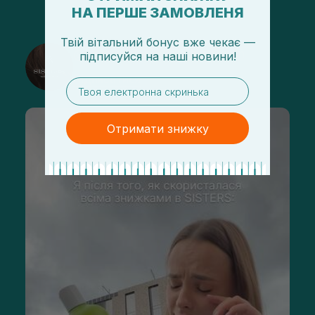
НА ПЕРШЕ ЗАМОВЛЕНЯ
Твій вітальний бонус вже чекає —
@sisters_stelmakh в Instagram
підписуйся
на
наші новини!
Підписатися
email
Отримати знижку