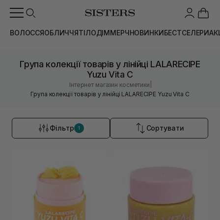
ВОЛОССЯ
ОБЛИЧЧЯ
ТІЛО
ДІМ
МЕРЧ
НОВИНКИ
БЕСТСЕЛЕРИ
АК
Група колекції товарів у лінійці LALARECIPE
Yuzu Vita C
|
Інтернет магазин косметики
Група колекції товарів у лінійці LALARECIPE Yuzu Vita C
Фільтр
Сортувати
1