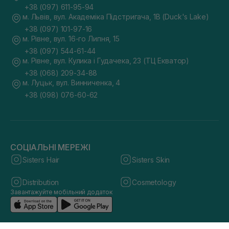
+38 (097) 611-95-94
м. Львів, вул. Академіка Підстригача, 1В (Duck's Lake)
+38 (097) 101-97-16
м. Рівне, вул. 16-го Липня, 15
+38 (097) 544-61-44
м. Рівне, вул. Кулика і Гудачека, 23 (ТЦ Екватор)
+38 (068) 209-34-88
м. Луцьк, вул. Винниченка, 4
+38 (098) 076-60-62
СОЦІАЛЬНІ МЕРЕЖІ
Sisters Hair
Sisters Skin
Distribution
Cosmetology
Завантажуйте мобільний додаток