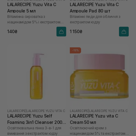
LALARECIPE Yuzu Vita C
LALARECIPE Yuzu Vita C
Ampoule 5 мл
Ampoule Pad 80 шт
Вітамінна сироватка з
Вітамінні педи для обличчя з
ніацинамідом 5% і екстрактом
екстрактом юдзу
юдзу
140₴
1 150₴
-15%
LALARECIPE
|
LALARECIPE YUZU VITA C
LALARECIPE
|
LALARECIPE YUZU VITA C
LALARECIPE Yuzu Self
LALARECIPE Yuzu vita C
Foaming 3in1 Cleanser 200
Cream 50 мл
Освітлювальна пінка 3-в-1 для
Освітлюючий крем з
мл
вмивання з екстрактом юдзу
ніацинамідом 5% та екстрактом