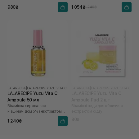
юдзу
980₴
1 054₴
1 240₴
LALARECIPE
|
LALARECIPE YUZU VITA C
LALARECIPE
|
LALARECIPE YUZU VITA C
LALARECIPE Yuzu Vita C
LALARECIPE Yuzu Vita C
Ampoule 50 мл
Ampoule Pad 2 шт
Вітамінна сироватка з
Вітамінні педи для обличчя з
ніацинамідом 5% і екстрактом
екстрактом юдзу
юдзу
80₴
1 240₴