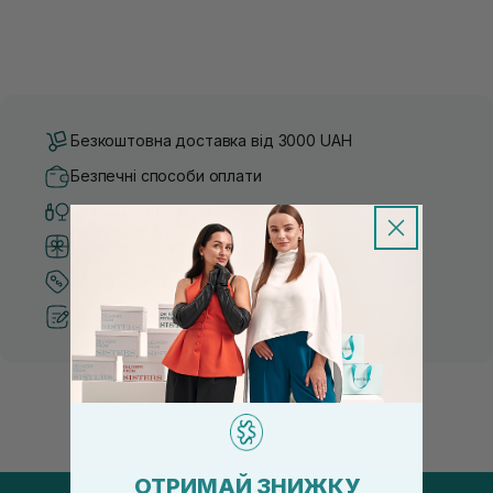
Безкоштовна доставка від 3000 UAH
Безпечні способи оплати
Тільки оригінальна косметика
Система бонусів та лояльності
Кращі ціни та топ товари
Рекомендації від косметологів
ОТРИМАЙ ЗНИЖКУ